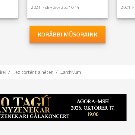
2021. FEBRUÁR 25., 10:14
2021. F
KORÁBBI MŰSORAINK
írei
...ez történt a héten
...archivum