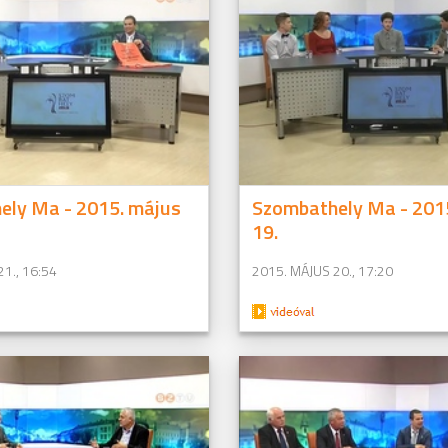
ely Ma - 2015. május
Szombathely Ma - 201
19.
1., 16:54
2015. MÁJUS 20., 17:20