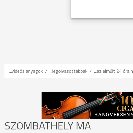
...videós anyagok
...legolvasottabbak
...az elmúlt 24 óra h
SZOMBATHELY MA