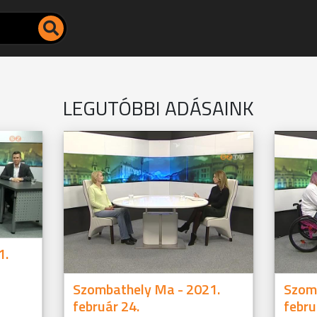
LEGUTÓBBI ADÁSAINK
1.
Szombathely Ma - 2021.
Szom
február 24.
febru