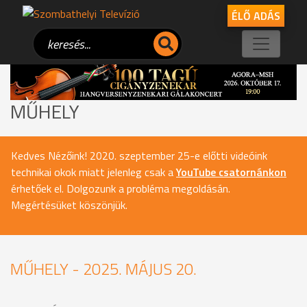
ÉLŐ ADÁS
MŰHELY
Kedves Nézőink! 2020. szeptember 25-e előtti videóink
technikai okok miatt jelenleg csak a
YouTube csatornánkon
érhetőek el. Dolgozunk a probléma megoldásán.
Megértésüket köszönjük.
MŰHELY - 2025. MÁJUS 20.