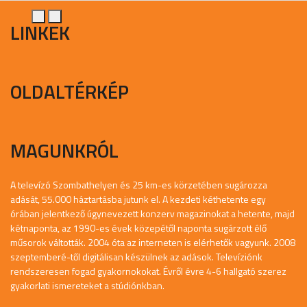
LINKEK
OLDALTÉRKÉP
MAGUNKRÓL
A televízó Szombathelyen és 25 km-es körzetében sugározza
adását, 55.000 háztartásba jutunk el. A kezdeti kéthetente egy
órában jelentkező úgynevezett konzerv magazinokat a hetente, majd
kétnaponta, az 1990-es évek közepétől naponta sugárzott élő
műsorok váltották. 2004 óta az interneten is elérhetők vagyunk. 2008
szeptemberé-től digitálisan készülnek az adások. Televíziónk
rendszeresen fogad gyakornokokat. Évről évre 4-6 hallgató szerez
gyakorlati ismereteket a stúdiónkban.