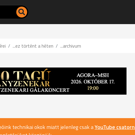
írei
...ez történt a héten
...archivum
óink technikai okok miatt jelenleg csak a
YouTube csator