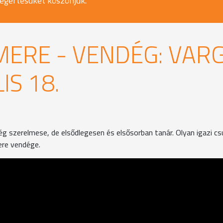
egértésüket köszönjük.
ERE - VENDÉG: VAR
IS 18.
 jég szerelmese, de elsődlegesen és elsősorban tanár. Olyan igazi c
re vendége.