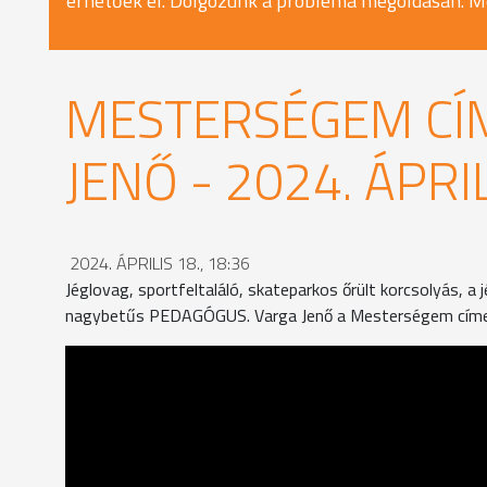
érhetőek el. Dolgozunk a probléma megoldásán. M
MESTERSÉGEM CÍM
JENŐ - 2024. ÁPRIL
2024. ÁPRILIS 18., 18:36
Jéglovag, sportfeltaláló, skateparkos őrült korcsolyás, a
nagybetűs PEDAGÓGUS. Varga Jenő a Mesterségem címe