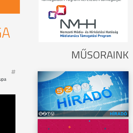
GA
MŰSORAINK
supa