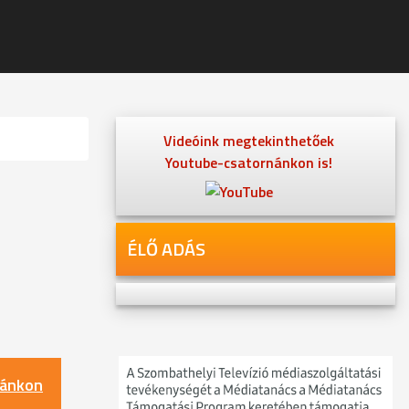
Videóink megtekinthetőek
Youtube-csatornánkon is!
ÉLŐ ADÁS
nánkon