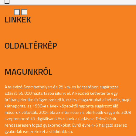
LINKEK
OLDALTÉRKÉP
MAGUNKRÓL
A televízó Szombathelyen és 25 km-es körzetében sugározza
adását, 55.000 háztartásba jutunk el. A kezdeti kéthetente egy
órában jelentkező úgynevezett konzerv magazinokat a hetente, majd
kétnaponta, az 1990-es évek közepétől naponta sugárzott élő
műsorok váltották. 2004 óta az interneten is elérhetők vagyunk. 2008
szeptemberé-től digitálisan készülnek az adások. Televíziónk
rendszeresen fogad gyakornokokat. Évről évre 4-6 hallgató szerez
gyakorlati ismereteket a stúdiónkban.