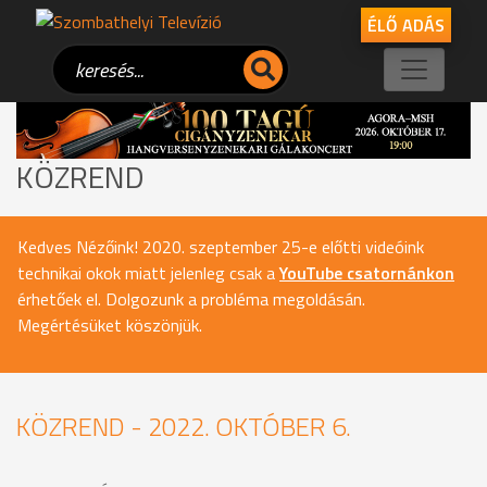
ÉLŐ ADÁS
KÖZREND
Kedves Nézőink! 2020. szeptember 25-e előtti videóink
technikai okok miatt jelenleg csak a
YouTube csatornánkon
érhetőek el. Dolgozunk a probléma megoldásán.
Megértésüket köszönjük.
KÖZREND - 2022. OKTÓBER 6.