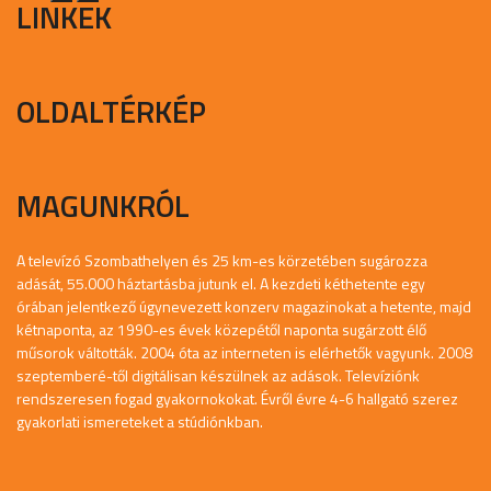
LINKEK
OLDALTÉRKÉP
MAGUNKRÓL
A televízó Szombathelyen és 25 km-es körzetében sugározza
adását, 55.000 háztartásba jutunk el. A kezdeti kéthetente egy
órában jelentkező úgynevezett konzerv magazinokat a hetente, majd
kétnaponta, az 1990-es évek közepétől naponta sugárzott élő
műsorok váltották. 2004 óta az interneten is elérhetők vagyunk. 2008
szeptemberé-től digitálisan készülnek az adások. Televíziónk
rendszeresen fogad gyakornokokat. Évről évre 4-6 hallgató szerez
gyakorlati ismereteket a stúdiónkban.