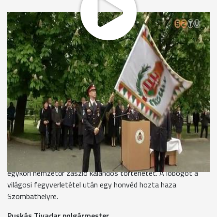
Felvonulással kezdődött a zászló hazatérte alkalmából
szervezett ünnepség. A szabadságharcot megjárt nemzetőri
zászlót Szombathely városa 1876-ban adományozta a
megyeszékhely önkéntes tűzoltó egyletének. A lobogó
1948-ban állami kézbe került, később a Katasztrófavédelem
Központi Múzeumában őrizték.
Erdélyi Krisztián ezredes, Vas megyei katasztrófavédelmi
igazgató
,,Az igénye nem volt más a tűzoltóknak, hogy egy közel 170
éves történelmi zászló visszakerüljön arra a helyre, ahol
kezdte pályafutását, ide, Szombathelyre.”
Lendvai Rezső nyugalmazott mentőtiszt kutatta fel az
egykori nemzetőr zászló kalandos történetét. A lobogót a
világosi fegyverletétel után egy honvéd hozta haza
Szombathelyre.
Puskás Tivadar polgármester