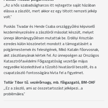
,,Az a hős szabadságharcos itt rejtegette saját házában
elásva a zászlót, mert akkor ez egy tiltott nemzeti jelkép
volt.”
Puskás Tivadar és Hende Csaba országgyűlési képviselő
kezdeményezésére a zászlóról másolat készült, melyet
ünnepi állománygyűlésen mutattak be. Erdélyi Krisztián
ezredes külön köszönetet mondott a támogatásért a
polgármesternek és feleségének, Mikó Katalin főorvosnak,
akit zászlóanyának kértek fel. Az ünnepségen az Országos
Katasztrófavédelmi Főigazgatóság vezetője május
negyedike közeledtével a tűzoltó hivatásról beszélt, és a
csapatzászló fontosságára hívta fel a figyelmet.
Tollár Tibor tű. vezérőrnagy, mb. főigazgató, BM-OKF
,,Ez a zászló, ami az összetartozást jelképezi…a
problémákra.”