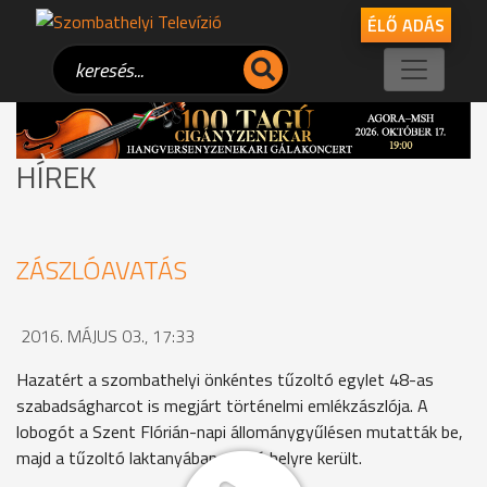
ÉLŐ ADÁS
HÍREK
ZÁSZLÓAVATÁS
2016. MÁJUS 03., 17:33
Hazatért a szombathelyi önkéntes tűzoltó egylet 48-as
szabadságharcot is megjárt történelmi emlékzászlója. A
lobogót a Szent Flórián-napi állománygyűlésen mutatták be,
majd a tűzoltó laktanyában méltó helyre került.