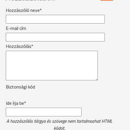
Hozzászóló neve*
E-mail cím
Hozzászólás*
Biztonsági kód
Ide írja be*
A hozzászólás tárgya és szövege nem tartalmazhat HTML
kódot.