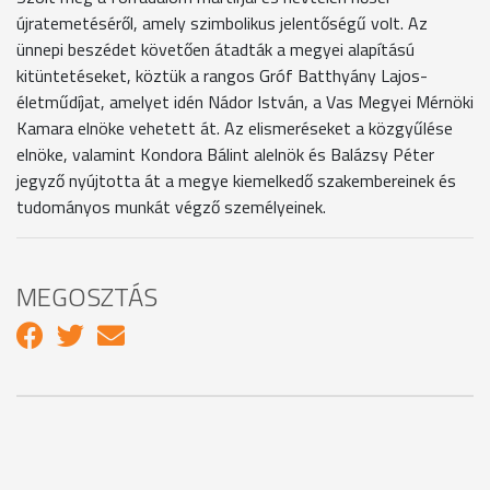
újratemetéséről, amely szimbolikus jelentőségű volt. Az
ünnepi beszédet követően átadták a megyei alapítású
kitüntetéseket, köztük a rangos Gróf Batthyány Lajos-
életműdíjat, amelyet idén Nádor István, a Vas Megyei Mérnöki
Kamara elnöke vehetett át. Az elismeréseket a közgyűlése
elnöke, valamint Kondora Bálint alelnök és Balázsy Péter
jegyző nyújtotta át a megye kiemelkedő szakembereinek és
tudományos munkát végző személyeinek.
MEGOSZTÁS