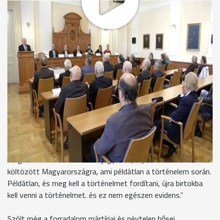
Az 1956-os forradalom és szabadságharc 62. évfordulója
alkalmából Majthényi László, a megyei közgyűlés elnöke
köszöntötte az ünnepség résztvevőit, majd Alexa Károly
mondott személyes hangú beszédet. A József Attila-díjas
irodalomtörténész gyerekkori emlékeit felidézve utalt a
történelem fordulópontjaira, a Rákosi-korszakot jellemző
csendre, az 1956-os fellélegzésre, és arra, ami ezután
következett.
Alexa Károly - irodalomtörténész
“A másik fajta csönd, amire emlékszünk valamennyien,
korosabb emberek, hogy egy híres Bereményi-filmnek a címe,
hogy Megáll az idő. Valóban 56-ban az idő megállt,
megállították. A csöndnek a jegyében, olyan amnézia
költözött Magyarországra, ami példátlan a történelem során.
Példátlan, és meg kell a történelmet fordítani, újra birtokba
kell venni a történelmet. és ez nem egészen evidens.”
Szólt még a forradalom mártírjai és névtelen hősei