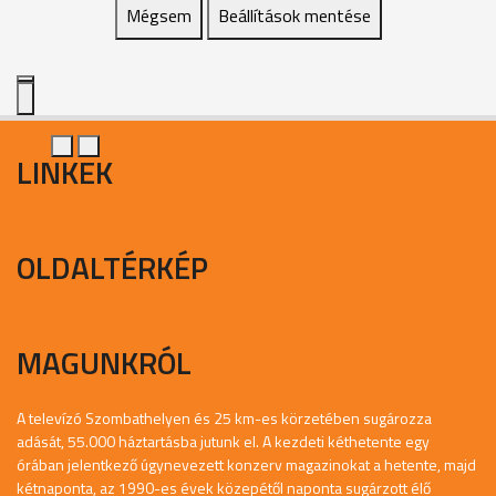
Mégsem
Beállítások mentése
LINKEK
OLDALTÉRKÉP
MAGUNKRÓL
A televízó Szombathelyen és 25 km-es körzetében sugározza
adását, 55.000 háztartásba jutunk el. A kezdeti kéthetente egy
órában jelentkező úgynevezett konzerv magazinokat a hetente, majd
kétnaponta, az 1990-es évek közepétől naponta sugárzott élő