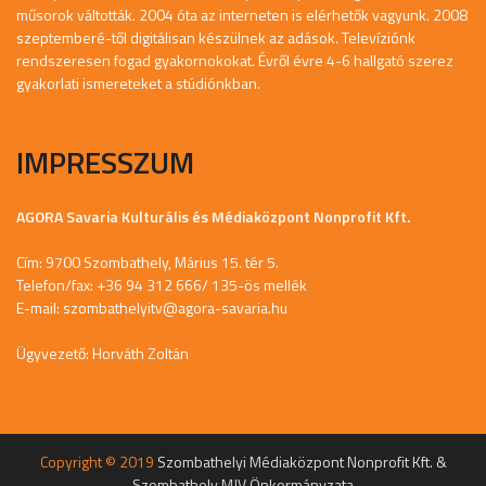
műsorok váltották. 2004 óta az interneten is elérhetők vagyunk. 2008
szeptemberé-től digitálisan készülnek az adások. Televíziónk
rendszeresen fogad gyakornokokat. Évről évre 4-6 hallgató szerez
gyakorlati ismereteket a stúdiónkban.
IMPRESSZUM
AGORA Savaria Kulturális és Médiaközpont Nonprofit Kft.
Cím: 9700 Szombathely, Márius 15. tér 5.
Telefon/fax: +36 94 312 666/ 135-ös mellék
E-mail:
szombathelyitv@agora-savaria.hu
Ügyvezető: Horváth Zoltán
Copyright © 2019
Szombathelyi Médiaközpont Nonprofit Kft. &
Szombathely MJV Önkormányzata