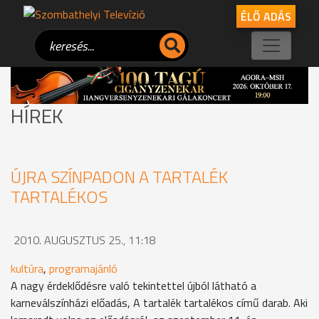
ÉLŐ ADÁS
HÍREK
ÚJRA SZÍNPADON A TARTALÉK
TARTALÉKOS
2010. AUGUSZTUS 25., 11:18
kultúra
,
programajánló
A nagy érdeklődésre való tekintettel újból látható a
karneválszínházi előadás, A tartalék tartalékos című darab. Aki