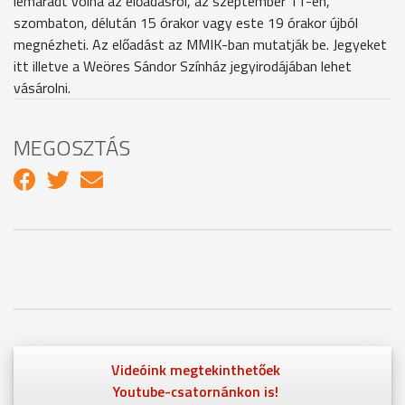
lemaradt volna az előadásról, az szeptember 11-én,
szombaton, délután 15 órakor vagy este 19 órakor újból
megnézheti. Az előadást az MMIK-ban mutatják be. Jegyeket
itt illetve a Weöres Sándor Színház jegyirodájában lehet
vásárolni.
MEGOSZTÁS
Videóink megtekinthetőek
Youtube-csatornánkon is!