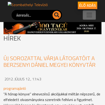
ÉLŐ ADÁS
HÍREK
ÚJ SOROZATTAL VÁRJA LÁTOGATÓIT A
BERZSENYI DÁNIEL MEGYEI KÖNYVTÁR
2012. JÚLIUS 12., 17:43
programajánló
"A hónap könyve" elnevezésű akciójukkal méltán népszerű, de
elfeledett olvasmányokra szeretnék felhívni a figyelmet.