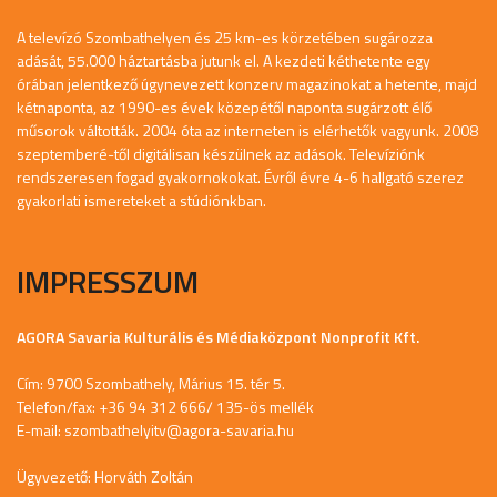
A televízó Szombathelyen és 25 km-es körzetében sugározza
adását, 55.000 háztartásba jutunk el. A kezdeti kéthetente egy
órában jelentkező úgynevezett konzerv magazinokat a hetente, majd
kétnaponta, az 1990-es évek közepétől naponta sugárzott élő
műsorok váltották. 2004 óta az interneten is elérhetők vagyunk. 2008
szeptemberé-től digitálisan készülnek az adások. Televíziónk
rendszeresen fogad gyakornokokat. Évről évre 4-6 hallgató szerez
gyakorlati ismereteket a stúdiónkban.
IMPRESSZUM
AGORA Savaria Kulturális és Médiaközpont Nonprofit Kft.
Cím: 9700 Szombathely, Márius 15. tér 5.
Telefon/fax: +36 94 312 666/ 135-ös mellék
E-mail:
szombathelyitv@agora-savaria.hu
Ügyvezető: Horváth Zoltán