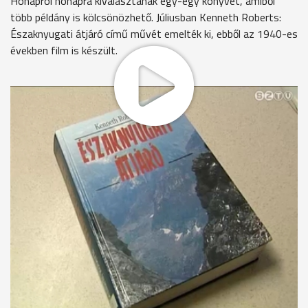
Hónapról hónapra kiválasztanak egy-egy könyvet, amiből
több példány is kölcsönözhető. Júliusban Kenneth Roberts:
Északnyugati átjáró című művét emelték ki, ebből az 1940-es
években film is készült.
Nagy Éva, a könyvtár igazgatóhelyettese elmondta, az akció
működik, hiszen az előző hónapokban ajánlott könyveket is
több ízben kikölcsönözték már.
MEGOSZTÁS