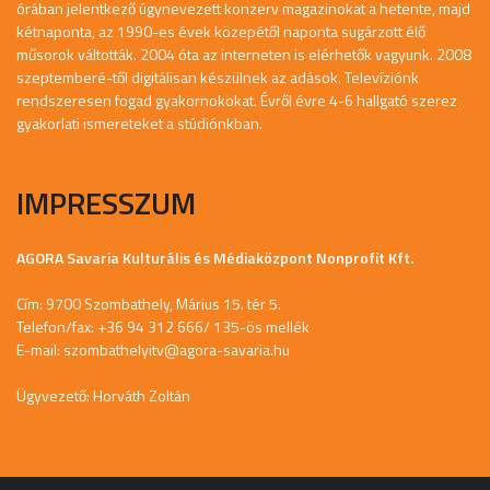
órában jelentkező úgynevezett konzerv magazinokat a hetente, majd
kétnaponta, az 1990-es évek közepétől naponta sugárzott élő
műsorok váltották. 2004 óta az interneten is elérhetők vagyunk. 2008
szeptemberé-től digitálisan készülnek az adások. Televíziónk
rendszeresen fogad gyakornokokat. Évről évre 4-6 hallgató szerez
gyakorlati ismereteket a stúdiónkban.
IMPRESSZUM
AGORA Savaria Kulturális és Médiaközpont Nonprofit Kft.
Cím: 9700 Szombathely, Márius 15. tér 5.
Telefon/fax: +36 94 312 666/ 135-ös mellék
E-mail:
szombathelyitv@agora-savaria.hu
Ügyvezető: Horváth Zoltán