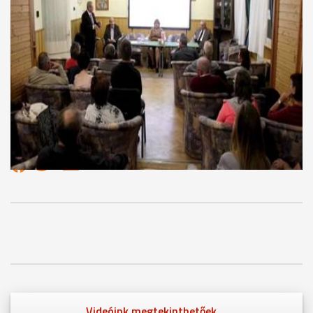
célja az, hogy kötetlen körülmények között a legkorszerűbb
ismereteket tudják átadni egymásnak az érintettek. Az
összejövetelen Gyulladásos bélbetegek kezelése címmel
Patai Árpád, a Markusovszky-kórház osztályvezető főorvosa
tartott előadást.
MEGOSZTÁS
Videóink megtekinthetőek