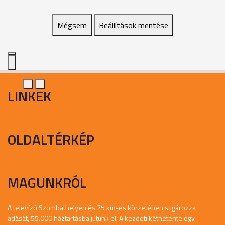
Mégsem
Beállítások mentése
LINKEK
OLDALTÉRKÉP
MAGUNKRÓL
A televízó Szombathelyen és 25 km-es körzetében sugározza
adását, 55.000 háztartásba jutunk el. A kezdeti kéthetente egy