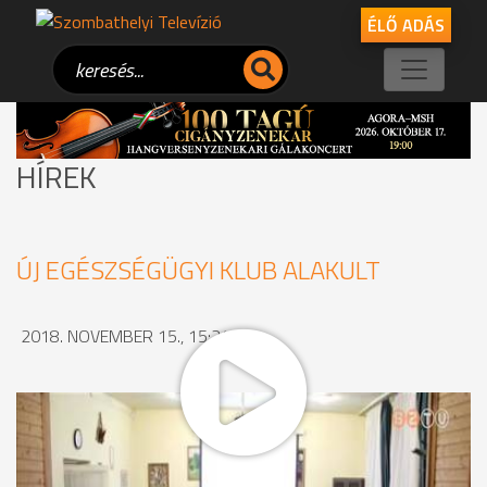
ÉLŐ ADÁS
HÍREK
ÚJ EGÉSZSÉGÜGYI KLUB ALAKULT
2018. NOVEMBER 15., 15:24
Gyulladásos bélbetegségekben szenvedők számára hoztak
létre egy klubot a Humán Civil Házban. Az esemény
résztvevőit Puskás Tivadar polgármester, és Stánitz Éva
megyei tiszti főorvos köszöntötte. A klub megalakításának