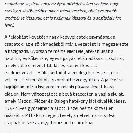
csapatnak segíteni, hogy az ilyen mérkőzéseken szokják, hogy
esetleg a későbbiekben olyan mérkőzéseken, ahol szorosabb
eredményt játszunk, ott is tudjanak játszani és a segítségünkre
lenni.
A feldobást követően nagy kedvvel estek egymásnak a
csapatok, az első támadásból már a vezetést is megszerezte
a házigazda. Gyorsan felmérte ellenfele játékstílusát a
SzoESE, és kőkemény egész pályás letámadással rukkolt ki,
amely több szerzett labdát és könnyű kosarat
eredményezett. Hiába kért időt a vendégek mestere, nem
zökkent ki ritmusából a szombathelyi együttes. A játékrész
hajrájában már a kispadról mindenki pályára lépett hazai
oldalon. Nem változtatott a bevált recepten a vasi alakulat,
amely Mezősi, Plózer és Balogh hatékony játékával kiütéses,
174-24-es győzelmet aratott. Ezzel beérte közvetlen
riválisát a PTE-PEAC együttesét, amellyel március 3-án
csapnak össze az egyetemi sportcsarnokban.