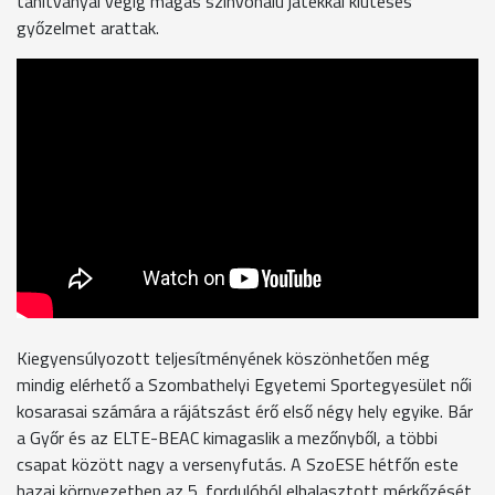
tanítványai végig magas színvonalú játékkal kiütéses
győzelmet arattak.
Kiegyensúlyozott teljesítményének köszönhetően még
mindig elérhető a Szombathelyi Egyetemi Sportegyesület női
kosarasai számára a rájátszást érő első négy hely egyike. Bár
a Győr és az ELTE-BEAC kimagaslik a mezőnyből, a többi
csapat között nagy a versenyfutás. A SzoESE hétfőn este
hazai környezetben az 5. fordulóból elhalasztott mérkőzését