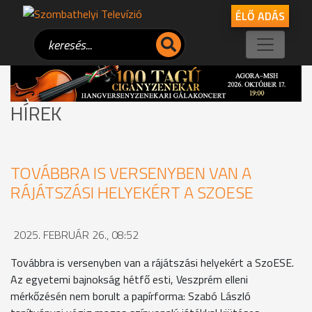
ÉLŐ ADÁS
HÍREK
TOVÁBBRA IS VERSENYBEN VAN A
RÁJÁTSZÁSI HELYEKÉRT A SZOESE
2025. FEBRUÁR 26., 08:52
Továbbra is versenyben van a rájátszási helyekért a SzoESE.
Az egyetemi bajnokság hétfő esti, Veszprém elleni
mérkőzésén nem borult a papírforma: Szabó László