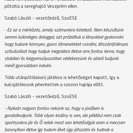
pótolta a sereghajtó Veszprém ellen.
Szabó László - vezetőedző, SzoESE
- Ez az a mérkőzés, amely számunkra kötelező. Nem készültünk
semmi különleges dologgal, azt próbáltuk a lányokkal gyakorolni
hogy tudunk könnyen, gyors átmeneteket csinálni, létszámfölényes
szituációkat hogy tudjuk megoldani illetve ami fontos lenne, hogy
stabilan és kiegyensúlyozottan védekezzünk és abból tudjunk
minél gyorsabban indulni.
Több utánpótláskorú játékos is lehetőséget kapott, így a
kulcsjátékosok pihenhettek a szezon hajrája előtt.
Szabó László - vezetőedző, SzoESE
- Nyilván nagyon fontos nekünk az, hogy a jövőben is
gondolkodjunk. Több olyan kislány is van, aki például nem csak
sportszakra jár és Ő nekik most van lehetőségük ezen a meccsen
bizonyítani illetve így tudom őket úgy játszatni és tudnak a