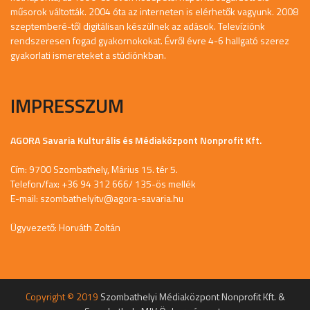
műsorok váltották. 2004 óta az interneten is elérhetők vagyunk. 2008
szeptemberé-től digitálisan készülnek az adások. Televíziónk
rendszeresen fogad gyakornokokat. Évről évre 4-6 hallgató szerez
gyakorlati ismereteket a stúdiónkban.
IMPRESSZUM
AGORA Savaria Kulturális és Médiaközpont Nonprofit Kft.
Cím: 9700 Szombathely, Márius 15. tér 5.
Telefon/fax: +36 94 312 666/ 135-ös mellék
E-mail:
szombathelyitv@agora-savaria.hu
Ügyvezető: Horváth Zoltán
Copyright © 2019
Szombathelyi Médiaközpont Nonprofit Kft. &