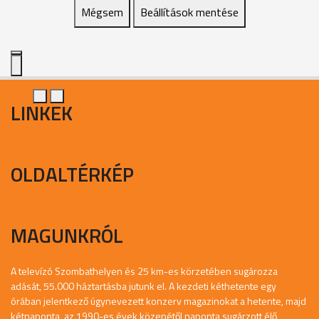
Mégsem
Beállítások mentése
LINKEK
OLDALTÉRKÉP
MAGUNKRÓL
A televízó Szombathelyen és 25 km-es körzetében sugározza
adását, 55.000 háztartásba jutunk el. A kezdeti kéthetente egy
órában jelentkező úgynevezett konzerv magazinokat a hetente, majd
kétnaponta, az 1990-es évek közepétől naponta sugárzott élő