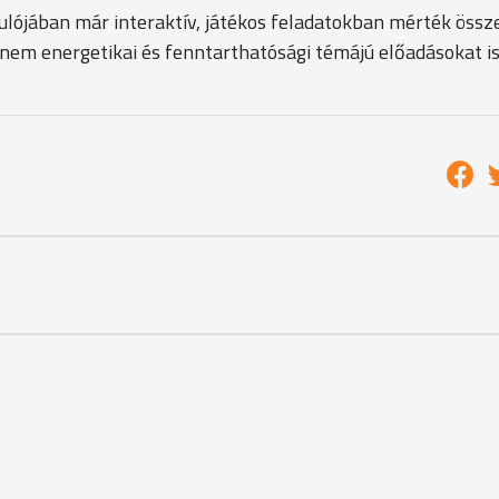
dulójában már interaktív, játékos feladatokban mérték össz
nem energetikai és fenntarthatósági témájú előadásokat i