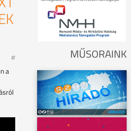
XT
EK
MŰSORAINK
n a
ásról