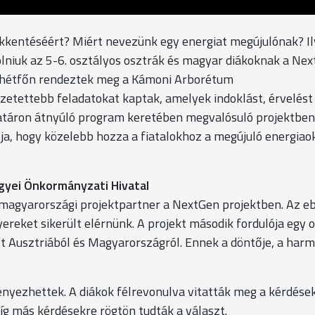
sökkentéséért? Miért nevezünk egy energiat megújulónak? I
lniuk az 5-6. osztályos osztrák és magyar diákoknak a Nex
t hétfőn rendeztek meg a Kámoni Arborétum
etettebb feladatokat kaptak, amelyek indoklást, érvelést
 határon átnyúló program keretében megvalósuló projektben
lja, hogy közelebb hozza a fiatalokhoz a megújuló energiaok
gyei Önkormányzati Hivatal
magyarországi projektpartner a NextGen projektben. Az e
reket sikerült elérnünk. A projekt második fordulója egy o
tt Ausztriából és Magyarországról. Ennek a döntője, a harm
”
nyezhettek. A diákok félrevonulva vitatták meg a kérdések
íg más kérdésekre rögtön tudták a választ.