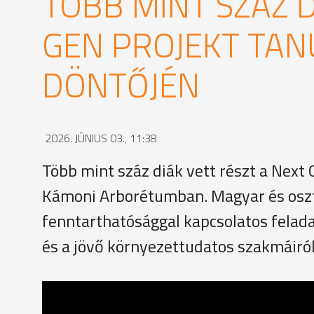
TÖBB MINT SZÁZ D
GEN PROJEKT TA
DÖNTŐJÉN
2026. JÚNIUS 03., 11:38
Több mint száz diák vett részt a Next
Kámoni Arborétumban. Magyar és osztr
fenntarthatósággal kapcsolatos felada
és a jövő környezettudatos szakmáiról