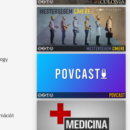
hogy
rmációt