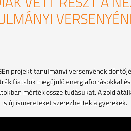
IÁK VETT RÉSZT A NE
NULMÁNYI VERSENYÉN
 GEn projekt tanulmányi versenyének döntőjé
ák fiatalok megújuló energiaforrásokkal és
tokban mérték össze tudásukat. A zöld átáll
 is új ismereteket szerezhettek a gyerekek.