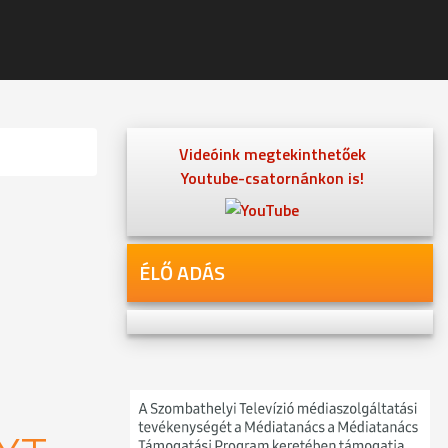
Videóink megtekinthetőek
Youtube-csatornánkon is!
ÉLŐ ADÁS