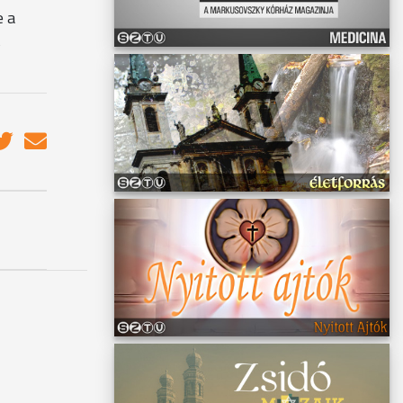
e a
s