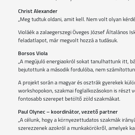
Christ Alexander
„Meg tudtuk oldani, amit kell. Nem volt olyan kérd
Violáék a zalaegerszegi Öveges József Általános Isk
feladatlapot, már megvolt hozzá a tudásuk.
Borsos Viola
„A megújuló energiaokról sokat tanulhattunk itt, b
bejutottunk a második fordulóba, nem számítottunk
A projekt során a magyar és osztrák gyerekek kül
workshopokon, szakmai foglalkozásokon is részt 
fontosabb szerepet betöltő zöld szakmákat.
Paul Olynec – koordinátor, vezető partner
„A célunk, hogy a környezettudatos szakmák irányáb
szerezzenek azokról a munkakörökről, amelyek kap