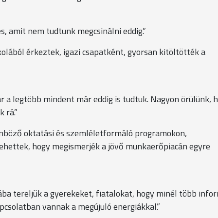
és, amit nem tudtunk megcsinálni eddig.”
olából érkeztek, igazi csapatként, gyorsan kitöltötték a
ár a legtöbb mindent már eddig is tudtuk. Nagyon örülünk, 
 rá.”
önböző oktatási és szemléletformáló programokon,
vehettek, hogy megismerjék a jövő munkaerőpiacán egyre
a tereljük a gyerekeket, fiatalokat, hogy minél több info
csolatban vannak a megújuló energiákkal.”