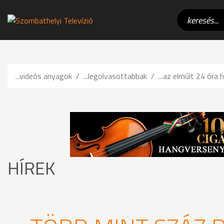
...videós anyagok
...legolvasottabbak
...az elmúlt 24 óra h
HÍREK