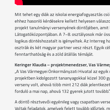
Mit tehet egy diák az iskolai energiafogyasztás c
ehhez hasonló kérdésekre kellett helyesen válaszo
projekt tanulmányi versenyének döntőjében, ami
Látogatóközpontjában. A 7–8. osztályosok már össz
logikus döntéshozatalt is igényeltek. Az Interreg
osztrák és két magyar partner vesz részt. Egyik cé
fenntarthatóság és a zöld átállás témáját.
Keringer Klaudia – projektmenedzser, Vas Várme
„A Vas Vármegyei Önkormányzati Hivatal az egyik 
projektben kidolgozott tananyagokkal közel 300 gye
verseny volt, ahová több mint 212 diák jelentkeze
forduló a mai nap, ahová 132 gyerek jutott tovább.
A döntő résztvevői egyénileg vagy csapatban verse
Voltak feladatok, amelyek felett tovább időztek, m