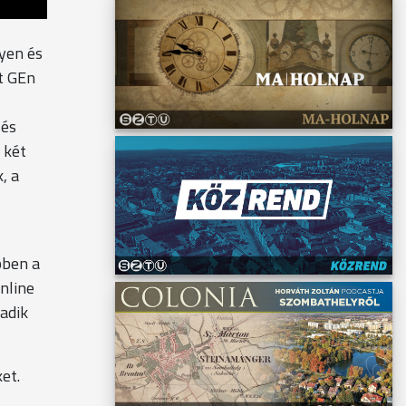
lyen és
t GEn
 és
 két
, a
bben a
nline
adik
et.