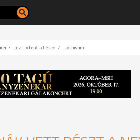
írei
...ez történt a héten
...archivum