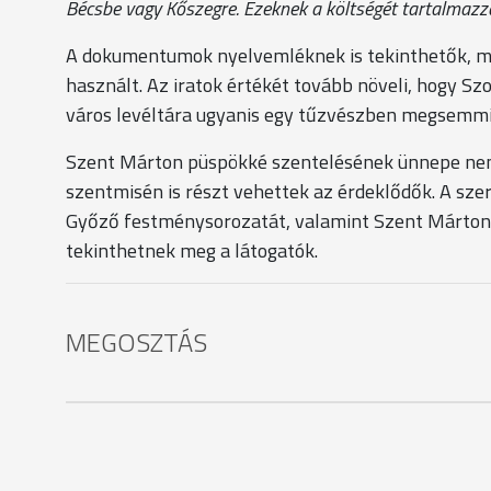
Bécsbe vagy Kőszegre. Ezeknek a költségét tartalmazza
A dokumentumok nyelvemléknek is tekinthetők, mive
használt. Az iratok értékét tovább növeli, hogy Sz
város levéltára ugyanis egy tűzvészben megsemmi
Szent Márton püspökké szentelésének ünnepe nem
szentmisén is részt vehettek az érdeklődők. A szer
Győző festménysorozatát, valamint Szent Márton 
tekinthetnek meg a látogatók.
MEGOSZTÁS