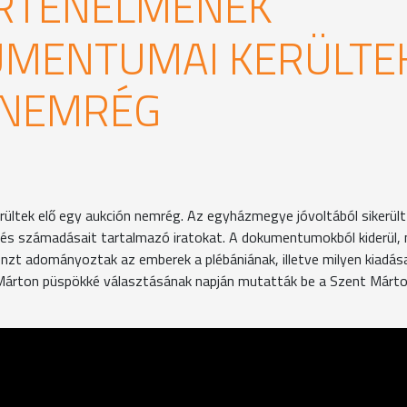
RTÉNELMÉNEK
UMENTUMAI KERÜLTE
 NEMRÉG
ltek elő egy aukción nemrég. Az egyházmegye jóvoltából sikerült
s számadásait tartalmazó iratokat. A dokumentumokból kiderül, 
nzt adományoztak az emberek a plébániának, illetve milyen kiadás
nt Márton püspökké választásának napján mutatták be a Szent Márt