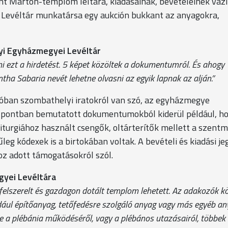
 Márton-templom leltára, kiadásainak, bevételeinek vázl
i Levéltár munkatársa egy aukción bukkant az anyagokra,
yi Egyházmegyei Levéltár
i ezt a hirdetést. 5 képet közöltek a dokumentumról. És ahogy
ha Sabaria nevét lehetne olvasni az egyik lapnak az alján.”
valóban szombathelyi iratokról van szó, az egyházmegye
zpontban bemutatott dokumentumokból kiderül például, ho
turgiához használt csengők, oltárterítők mellett a szentm
leg kódexek is a birtokában voltak. A bevételi és kiadási j
oz adott támogatásokról szól.
gyei Levéltára
 felszerelt és gazdagon dotált templom lehetett. Az adakozók k
ául építőanyag, tetőfedésre szolgáló anyag vagy más egyéb an
ve a plébánia működéséről, vagy a plébános utazásairól, többek