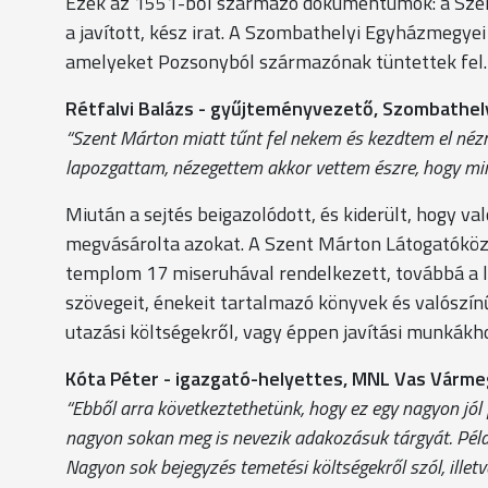
Ezek az 1551-ből származó dokumentumok: a Szent
a javított, kész irat. A Szombathelyi Egyházmegye
amelyeket Pozsonyból származónak tüntettek fel.
Rétfalvi Balázs - gyűjteményvezető, Szombathel
“Szent Márton miatt tűnt fel nekem és kezdtem el nézn
lapozgattam, nézegettem akkor vettem észre, hogy mint
Miután a sejtés beigazolódott, és kiderült, hogy 
megvásárolta azokat. A Szent Márton Látogatókö
templom 17 miseruhával rendelkezett, továbbá a li
szövegeit, énekeit tartalmazó könyvek és valószínű
utazási költségekről, vagy éppen javítási munkákh
Kóta Péter - igazgató-helyettes, MNL Vas Várme
“Ebből arra következtethetünk, hogy ez egy nagyon jól
nagyon sokan meg is nevezik adakozásuk tárgyát. Péld
Nagyon sok bejegyzés temetési költségekről szól, illet