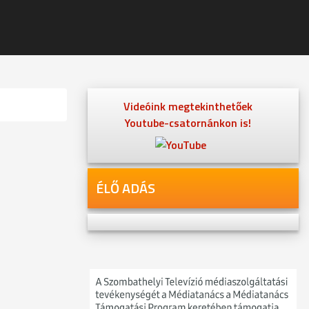
Videóink megtekinthetőek
Youtube-csatornánkon is!
ÉLŐ ADÁS