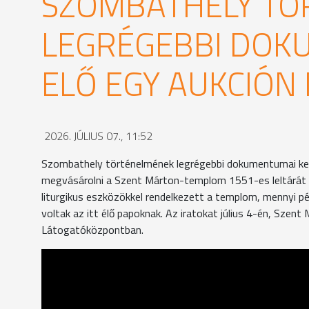
SZOMBATHELY TÖ
LEGRÉGEBBI DOK
ELŐ EGY AUKCIÓN
2026. JÚLIUS 07., 11:52
Szombathely történelmének legrégebbi dokumentumai kerü
megvásárolni a Szent Márton-templom 1551-es leltárát é
liturgikus eszközökkel rendelkezett a templom, mennyi pé
voltak az itt élő papoknak. Az iratokat július 4-én, Sze
Látogatóközpontban.