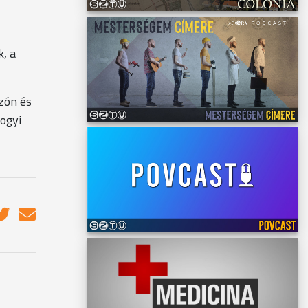
, a
zón és
mogyi