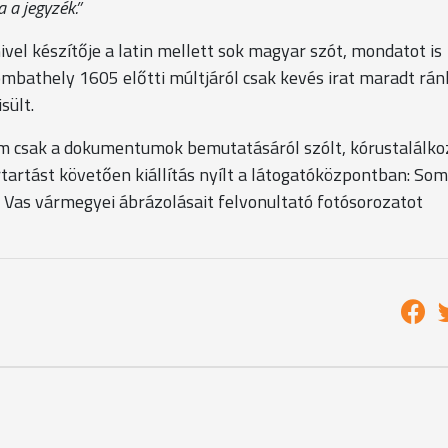
 a jegyzék.”
l készítője a latin mellett sok magyar szót, mondatot is
ombathely 1605 előtti múltjáról csak kevés irat maradt ránk
sült.
 csak a dokumentumok bemutatásáról szólt, kórustalálko
tartást követően kiállítás nyílt a látogatóközpontban: So
Vas vármegyei ábrázolásait felvonultató fotósorozatot