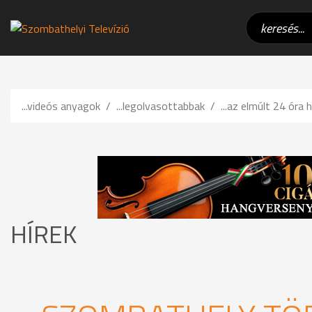
...videós anyagok
...legolvasottabbak
...az elmúlt 24 óra h
HÍREK