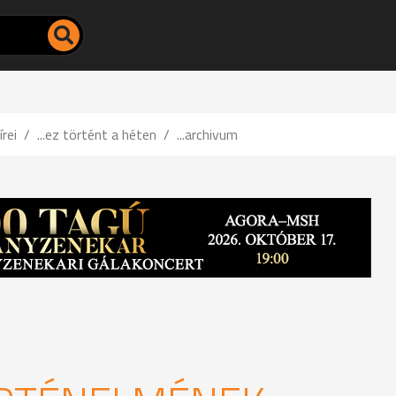
írei
...ez történt a héten
...archivum