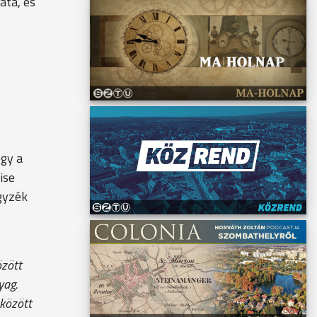
ata, és
gy a
ise
egyzék
özött
yag.
 között