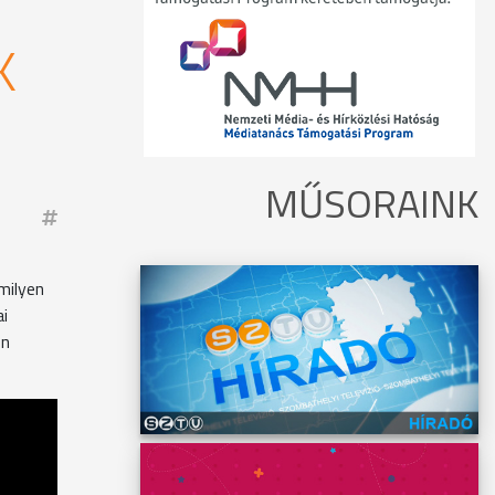
K
MŰSORAINK
milyen
ai
on