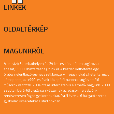
LINKEK
OLDALTÉRKÉP
MAGUNKRÓL
A televízó Szombathelyen és 25 km-es körzetében sugározza
adását, 55.000 háztartásba jutunk el. A kezdeti kéthetente egy
órában jelentkező úgynevezett konzerv magazinokat a hetente, majd
kétnaponta, az 1990-es évek közepétől naponta sugárzott élő
műsorok váltották. 2004 óta az interneten is elérhetők vagyunk. 2008
szeptemberé-től digitálisan készülnek az adások. Televíziónk
rendszeresen fogad gyakornokokat. Évről évre 4-6 hallgató szerez
gyakorlati ismereteket a stúdiónkban.