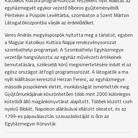
Katolikus Kultúra programsorozat részeként nyílt kiállítás az
egyházmegyét egykor vezető bíboros gyűjteményéből.
Pénteken a Püspöki Levéltárba, szombaton a Szent Márton
Látogatóközpontba várják az érdeklődőket.
Veres András megyéspüspök nyitotta meg a tárlatot, egyben
a Magyar Katolikus Kultúra Napjai rendezvénysorozat
szombathelyi programjait. A Szombathelyi Egyházmegye
vezetője hangsúlyozta: az egyház művészeti értékeinek
bemutatására, szélesebb körű megismertetésére indult el az
egész országot átfogó programsorozat. A látogatók a ma
nyílt kiállításon keresztül Herzan Ferenc, az egyházmegye
második püspökének életét, munkásságát ismerhették meg.
Gyűjtőmunkájának köszönhetően több mint 2000 különleges
kötetből álló magánkönyvtárat alapított. Többek között cseh
nyelvű Bibliát, Napoleon aláírásával ellátott okiratot, és az
1799-es pápaválasztás szavazáslistáját is őrzi az
Egyházmegyei Könyvtár.