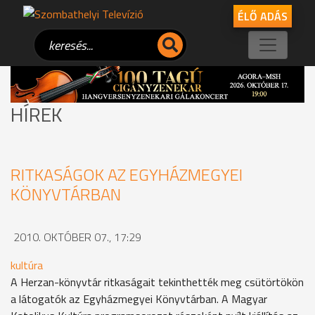
ÉLŐ ADÁS
HÍREK
RITKASÁGOK AZ EGYHÁZMEGYEI
KÖNYVTÁRBAN
2010. OKTÓBER 07., 17:29
kultúra
A Herzan-könyvtár ritkaságait tekinthették meg csütörtökön
a látogatók az Egyházmegyei Könyvtárban. A Magyar