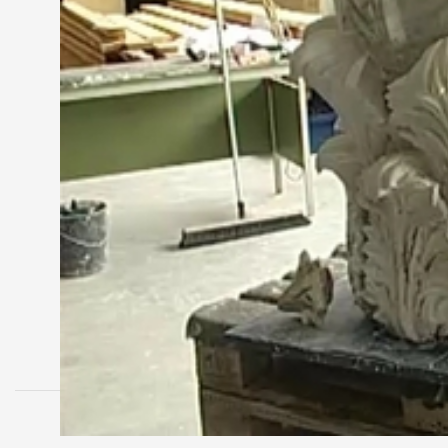
közelebb viszi a régészeket a savariai Iseum és a h
Nem véletlenül vannak raktárban azok az oszlopok 
készítették őket egykor római elődeink, hogy örökk
anyagban is nyomokat hagyott.
Az új Iseum a tervek szerint ez év őszén nyitja maj
MEGOSZTÁS