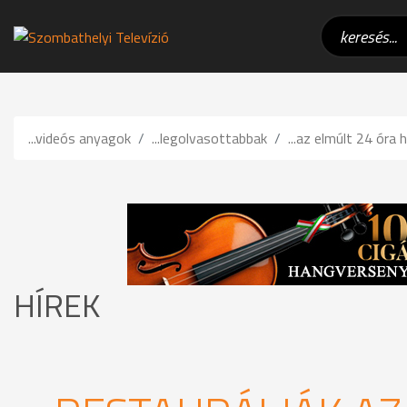
...videós anyagok
...legolvasottabbak
...az elmúlt 24 óra h
HÍREK