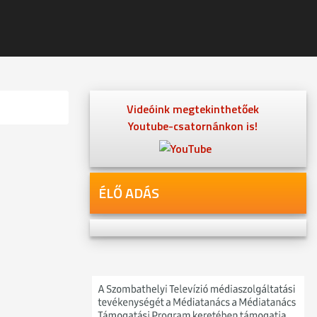
Videóink megtekinthetőek
Youtube-csatornánkon is!
ÉLŐ ADÁS