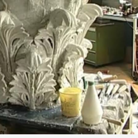
elyi Isis-kultusz titkainak megfejtéséhez.
sem, amik az ásatások során kerültek a felszínre. Gránitb
é hirdessék Isis istennő dicsőségét. Ám a múló idő ebben a
d meg kapuit.