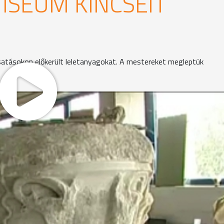
ISEUM KINCSEIT
ásatásokon előkerült leletanyagokat. A mestereket megleptük
napról napra előre, a város másik végén, egy óriási rak
ngat ki egy óriási oszloptöredék mögül. Nem szól sokat, csa
tökéletesen végrehajtani. Minden, ami körülötte a csarnok
szerves részét alkotta.
lég összetett feladat. Mintegy 800 tárgyat, többségében
ek kerültek a régészek birtokába, a restaurátorok pedig láz
ára is bemutatható állapotba hozni. Minden előkerült lel