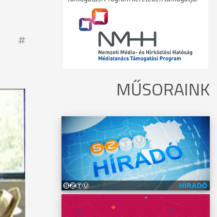
MŰSORAINK
tárban
k
ban
as
et