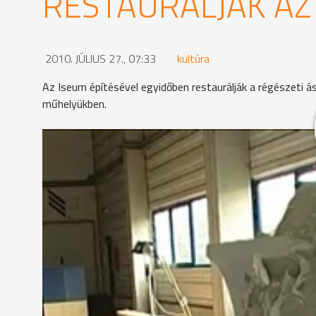
RESTAURÁLJÁK AZ 
2010. JÚLIUS 27., 07:33
kultúra
Az Iseum építésével egyidőben restaurálják a régészeti 
műhelyükben.
Miközben az Iseum-építkezés rohamtempóban halad 
lázas munka folyik. Őszhajú, szakállas ember kacsi
koncentrál, és igyekszik minden egyes mozdulatot 
található, az Iseumból való, a savariai Isis-kultusz 
Az Iseumból előkerült leletanyagok restaurálása e
kőtárgyat kell restaurálni vagy rekonstruálni.
Az iseumi ásatásokról időről időre szenzációs lelet
munkával igyekeznek mindent a nagyközönség szám