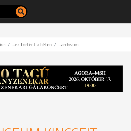
írei
...ez történt a héten
...archivum