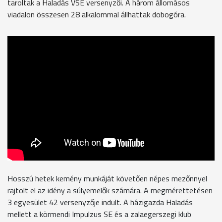
taroltak a Haladás VSE versenyzői. A három állomásos
viadalon összesen 28 alkalommal állhattak dobogóra.
Hosszú hetek kemény munkáját követően népes mezőnnyel
rajtolt el az idény a súlyemelők számára. A megmérettetésen
3 egyesület 42 versenyzője indult. A házigazda Haladás
mellett a körmendi Impulzus SE és a zalaegerszegi klub