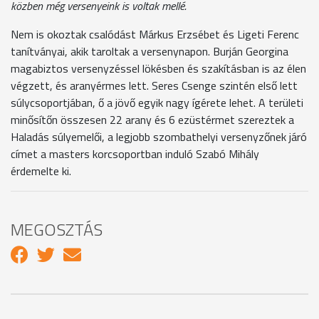
közben még versenyeink is voltak mellé.
Nem is okoztak csalódást Márkus Erzsébet és Ligeti Ferenc
tanítványai, akik taroltak a versenynapon. Burján Georgina
magabiztos versenyzéssel lökésben és szakításban is az élen
végzett, és aranyérmes lett. Seres Csenge szintén első lett
súlycsoportjában, ő a jövő egyik nagy ígérete lehet. A területi
minősítőn összesen 22 arany és 6 ezüstérmet szereztek a
Haladás súlyemelői, a legjobb szombathelyi versenyzőnek járó
címet a masters korcsoportban induló Szabó Mihály
érdemelte ki.
MEGOSZTÁS