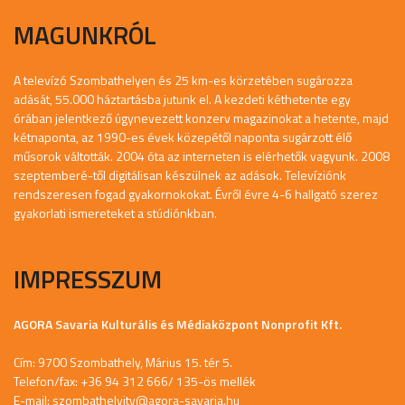
MAGUNKRÓL
A televízó Szombathelyen és 25 km-es körzetében sugározza
adását, 55.000 háztartásba jutunk el. A kezdeti kéthetente egy
órában jelentkező úgynevezett konzerv magazinokat a hetente, majd
kétnaponta, az 1990-es évek közepétől naponta sugárzott élő
műsorok váltották. 2004 óta az interneten is elérhetők vagyunk. 2008
szeptemberé-től digitálisan készülnek az adások. Televíziónk
rendszeresen fogad gyakornokokat. Évről évre 4-6 hallgató szerez
gyakorlati ismereteket a stúdiónkban.
IMPRESSZUM
AGORA Savaria Kulturális és Médiaközpont Nonprofit Kft.
Cím: 9700 Szombathely, Márius 15. tér 5.
Telefon/fax: +36 94 312 666/ 135-ös mellék
E-mail:
szombathelyitv@agora-savaria.hu