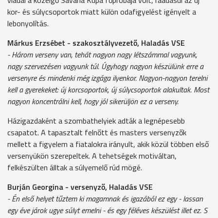
kor- és súlycsoportok miatt külön odafigyelést igényelt a
lebonyolítás.
Márkus Erzsébet - szakosztályvezető, Haladás VSE
- Három verseny van, tehát nagyon nagy létszámmal vagyunk,
nagy szervezésen vagyunk túl. Úgyhogy nagyon készülünk erre a
versenyre és mindenki még izgága ilyenkor. Nagyon-nagyon terelni
kell a gyerekeket: új korcsoportok, új súlycsoportok alakultak. Most
nagyon koncentrálni kell, hogy jól sikerüljön ez a verseny.
Házigazdaként a szombathelyiek adták a legnépesebb
csapatot. A tapasztalt felnőtt és masters versenyzők
mellett a figyelem a fiatalokra irányult, akik közül többen első
versenyükön szerepeltek. A tehetségek motiváltan,
felkészülten álltak a súlyemelő rúd mögé.
Burján Georgina - versenyző, Haladás VSE
- Én első helyet tűztem ki magamnak és igazából ez egy - lassan
egy éve járok ugye súlyt emelni - és egy féléves készülést illet ez. S