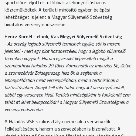
sportolói is eljöttek, utóbbiak a lebonyolításban is
közreműködtek. A területi minősítő egyben belépési
lehetőséget is jelent a Magyar Súlyemelő Szövetség
hivatalos versenyrendszerébe.
Hencz Kornél - elnök, Vas Megyei Súlyemelő Szövetség
- Az ország legjobb súlyemelő termeinek egyike, sőt ki merem
jelenteni - mert egy picit hazabeszélek, hogy a legjobb súlyemelő
teremben vagyunk. Három egyesület képviselteti magát a
szombathelyi Haladás 29 fővel, Körmendről az Impuzlus SE, illetve
a szomszédvár Zalaegerszeg, hisz ők is segítenek a
lebonyolításban mind versenybíróban, mind a technikának a
biztosításában. Annyit kell róla tudni, hogy 42 versenyző indult,
abból egy versenyen kívül. Területi minőségőként is funkcionál ezm
tehát itt lehet bekapcsolódni a Magyar Súlyemelő Szövetségnek a
versenyrendszerébe.
A Haladás VSE szakosztálya nemcsak a versenyzők
felkészítésében, hanem a szervezésben is bizonyított. A
viadal a közelgő Savaria Kupa főpróbája volt, ráadásul az új