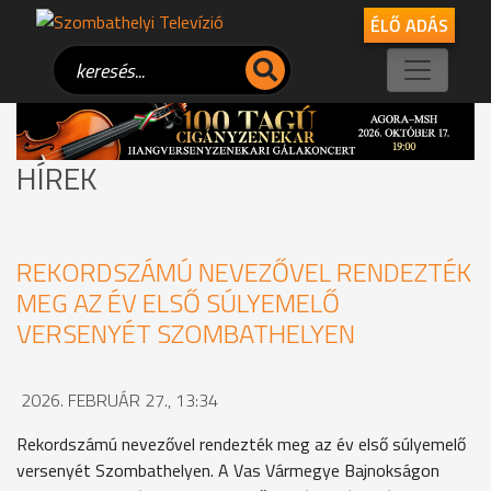
ÉLŐ ADÁS
HÍREK
REKORDSZÁMÚ NEVEZŐVEL RENDEZTÉK
MEG AZ ÉV ELSŐ SÚLYEMELŐ
VERSENYÉT SZOMBATHELYEN
2026. FEBRUÁR 27., 13:34
Rekordszámú nevezővel rendezték meg az év első súlyemelő
versenyét Szombathelyen. A Vas Vármegye Bajnokságon