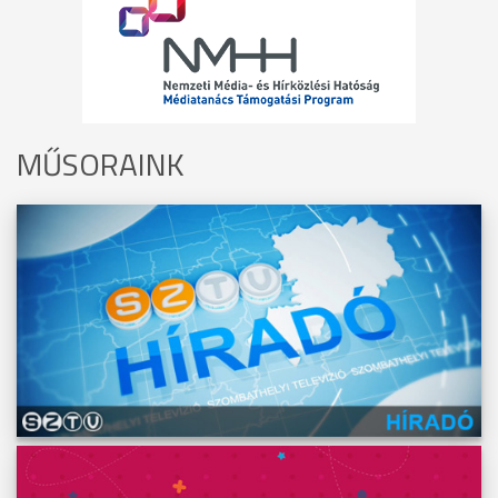
MŰSORAINK