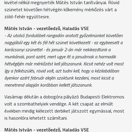
kivétel nélkül megnyerték Mátés István tanítványai. Rövid
szünetet követően hétvégén kőkemény mérkőzés várt a
zöld-fehér együttesre.
Mátés István - vezetőedző, Haladás VSE
- Az utolsó fordulóbeli rangadón aratott győzelmünket követően
nagyjából egy két és fél hét szünet következett - ez egybeesett a
karácsonyi szünettel - és január 2-án már nekikezdtünk a
munkának, pont azért, mert ugye itt a januárnak a harmadik
hétvégéjén már mérkőzést kell játszanunk. Kicsit nehéz volt most
így a felkészülés, rövid volt, azt tudni kell, hogy a kézilabdában
ilyenkor azért február elején szoktunk kezdeni, most kicsit a
menetrend alapján korábban kellett játszanunk.
Vasárnap délután a dobogóra pályázó Budapesti Elektromos
volt a szombathelyiek vendége. A két csapat az elmúlt
években mindig kiélezett derbiket játszott egymással, most
is hasonlóra lehetett számítani.
Mátés István - vezetőedző, Haladás VSE