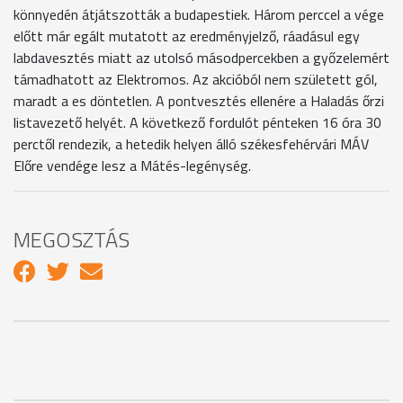
könnyedén átjátszották a budapestiek. Három perccel a vége
előtt már egált mutatott az eredményjelző, ráadásul egy
labdavesztés miatt az utolsó másodpercekben a győzelemért
támadhatott az Elektromos. Az akcióból nem született gól,
maradt a es döntetlen. A pontvesztés ellenére a Haladás őrzi
listavezető helyét. A következő fordulót pénteken 16 óra 30
perctől rendezik, a hetedik helyen álló székesfehérvári MÁV
Előre vendége lesz a Mátés-legénység.
MEGOSZTÁS