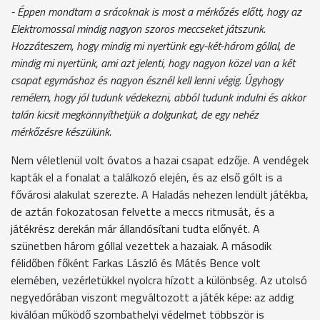
- Éppen mondtam a srácoknak is most a mérkőzés előtt, hogy az
Elektromossal mindig nagyon szoros meccseket játszunk.
Hozzáteszem, hogy mindig mi nyertünk egy-két-három góllal, de
mindig mi nyertünk, ami azt jelenti, hogy nagyon közel van a két
csapat egymáshoz és nagyon észnél kell lenni végig. Úgyhogy
remélem, hogy jól tudunk védekezni, abból tudunk indulni és akkor
talán kicsit megkönnyíthetjük a dolgunkat, de egy nehéz
mérkőzésre készülünk.
Nem véletlenül volt óvatos a hazai csapat edzője. A vendégek
kapták el a fonalat a találkozó elején, és az első gólt is a
fővárosi alakulat szerezte. A Haladás nehezen lendült játékba,
de aztán fokozatosan felvette a meccs ritmusát, és a
játékrész derekán már állandósítani tudta előnyét. A
szünetben három góllal vezettek a hazaiak. A második
félidőben főként Farkas László és Mátés Bence volt
elemében, vezérletükkel nyolcra hízott a különbség. Az utolsó
negyedórában viszont megváltozott a játék képe: az addig
kiválóan működő szombathelyi védelmet többször is