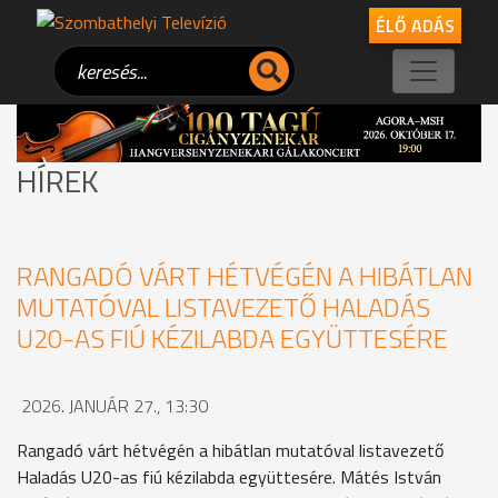
ÉLŐ ADÁS
HÍREK
RANGADÓ VÁRT HÉTVÉGÉN A HIBÁTLAN
MUTATÓVAL LISTAVEZETŐ HALADÁS
U20-AS FIÚ KÉZILABDA EGYÜTTESÉRE
2026. JANUÁR 27., 13:30
Rangadó várt hétvégén a hibátlan mutatóval listavezető
Haladás U20-as fiú kézilabda együttesére. Mátés István