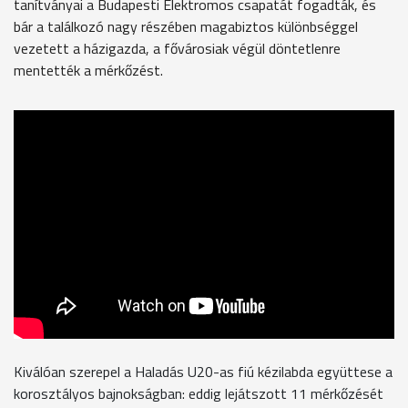
tanítványai a Budapesti Elektromos csapatát fogadták, és
bár a találkozó nagy részében magabiztos különbséggel
vezetett a házigazda, a fővárosiak végül döntetlenre
mentették a mérkőzést.
Kiválóan szerepel a Haladás U20-as fiú kézilabda együttese a
korosztályos bajnokságban: eddig lejátszott 11 mérkőzését