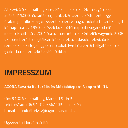
A televízó Szombathelyen és 25 km-es körzetében sugározza
adását, 55.000 háztartásba jutunk el. A kezdeti kéthetente egy
órában jelentkező úgynevezett konzerv magazinokat a hetente, majd
kétnaponta, az 1990-es évek közepétől naponta sugárzott élő
műsorok váltották. 2004 óta az interneten is elérhetők vagyunk. 2008
szeptemberé-től digitálisan készülnek az adások. Televíziónk
rendszeresen fogad gyakornokokat. Évről évre 4-6 hallgató szerez
gyakorlati ismereteket a stúdiónkban.
IMPRESSZUM
AGORA Savaria Kulturális és Médiaközpont Nonprofit Kft.
Cím: 9700 Szombathely, Márius 15. tér 5.
Telefon/fax: +36 94 312 666/ 135-ös mellék
E-mail:
szombathelyitv@agora-savaria.hu
Ügyvezető: Horváth Zoltán