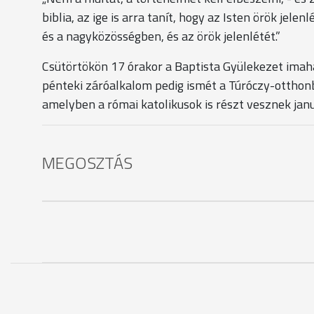
biblia, az ige is arra tanít, hogy az Isten örök je
és a nagyközösségben, és az örök jelenlétét.”
Csütörtökön 17 órakor a Baptista Gyülekezet imahá
pénteki záróalkalom pedig ismét a Túróczy-otthonb
amelyben a római katolikusok is részt vesznek jan
MEGOSZTÁS