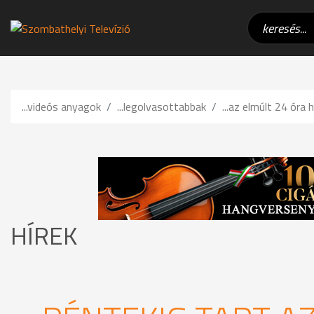
...videós anyagok
...legolvasottabbak
...az elmúlt 24 óra h
HÍREK