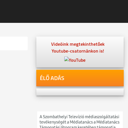
Videóink megtekinthetőek
Youtube-csatornánkon is!
ÉLŐ ADÁS