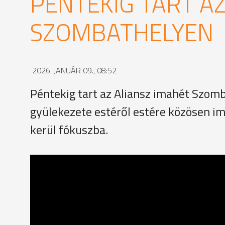
PÉNTEKIG TART AZ
SZOMBATHELYEN
2026. JANUÁR 09., 08:52
Péntekig tart az Aliansz imahét Szom
gyülekezete estéről estére közösen im
kerül fókuszba.