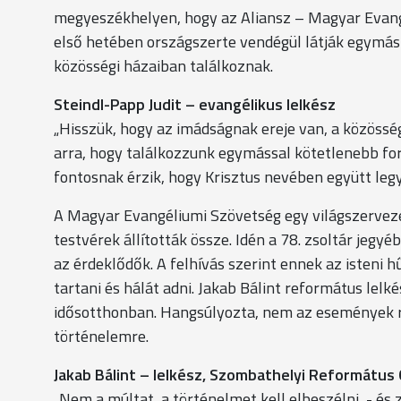
megyeszékhelyen, hogy az Aliansz – Magyar Evangé
első hetében országszerte vendégül látják egymá
közösségi házaiban találkoznak.
Steindl-Papp Judit – evangélikus lelkész
„Hisszük, hogy az imádságnak ereje van, a közöss
arra, hogy találkozzunk egymással kötetlenebb fo
fontosnak érzik, hogy Krisztus nevében együtt leg
A Magyar Evangéliumi Szövetség egy világszerveze
testvérek állították össze. Idén a 78. zsoltár jegy
az érdeklődők. A felhívás szerint ennek az isten
tartani és hálát adni. Jakab Bálint református lel
idősotthonban. Hangsúlyozta, nem az események r
történelemre.
Jakab Bálint – lelkész, Szombathelyi Református
„Nem a múltat, a történelmet kell elbeszélni, - és 