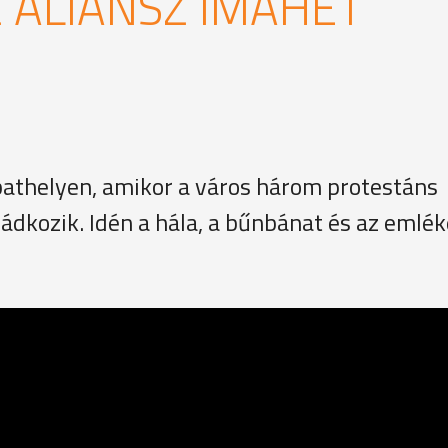
 ALIANSZ IMAHÉT
bathelyen, amikor a város három protestáns
ádkozik. Idén a hála, a bűnbánat és az emlé