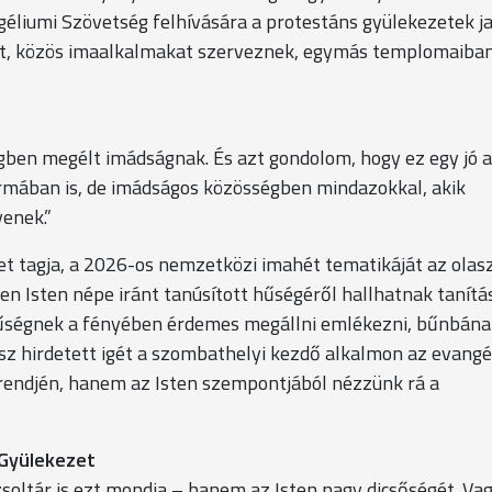
liumi Szövetség felhívására a protestáns gyülekezetek j
st, közös imaalkalmakat szerveznek, egymás templomaiban
égben megélt imádságnak. És azt gondolom, hogy ez egy jó 
rmában is, de imádságos közösségben mindazokkal, akik
yenek.”
t tagja, a 2026-os nemzetközi imahét tematikáját az olas
ében Isten népe iránt tanúsított hűségéről hallhatnak tanít
i hűségnek a fényében érdemes megállni emlékezni, bűnbána
kész hirdetett igét a szombathelyi kezdő alkalmon az evangé
endjén, hanem az Isten szempontjából nézzünk rá a
 Gyülekezet
zsoltár is ezt mondja – hanem az Isten nagy dicsőségét. Vag