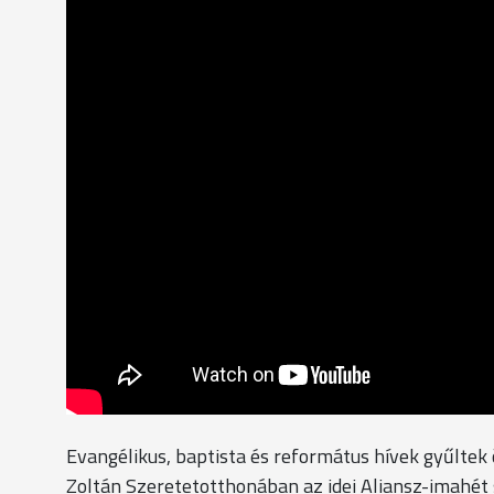
Evangélikus, baptista és református hívek gyűltek
Zoltán Szeretetotthonában az idei Aliansz-imahé