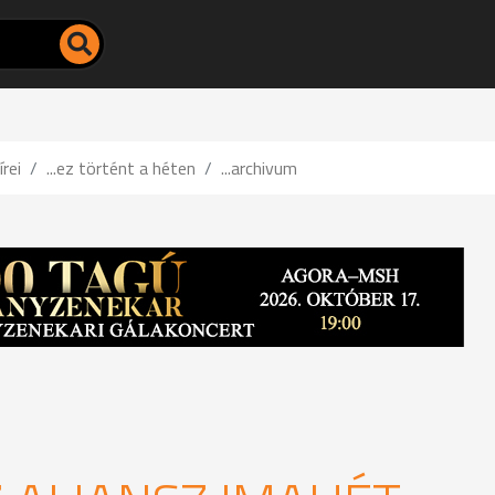
írei
...ez történt a héten
...archivum