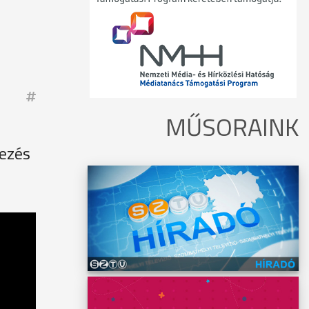
MŰSORAINK
kezés