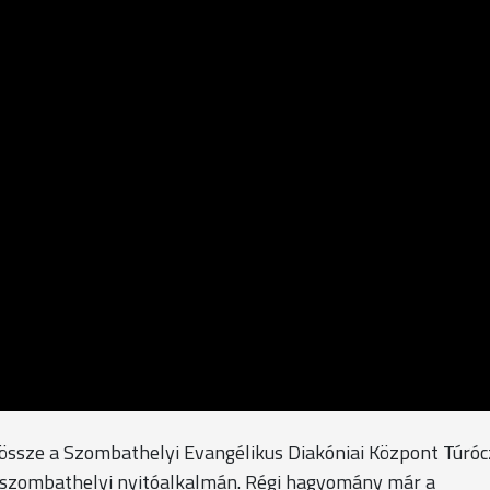
 össze a Szombathelyi Evangélikus Diakóniai Központ Túró
t szombathelyi nyitóalkalmán. Régi hagyomány már a