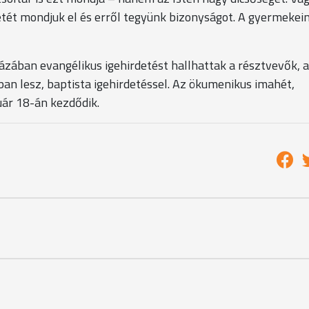
lenlétét mondjuk el és erről tegyünk bizonyságot. A gyermeke
zában evangélikus igehirdetést hallhattak a résztvevők, a
an lesz, baptista igehirdetéssel. Az ökumenikus imahét,
uár 18-án kezdődik.