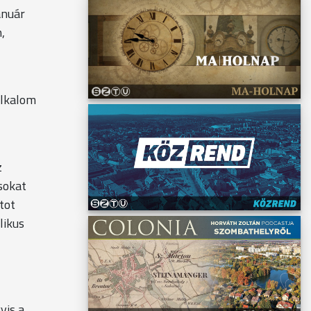
anuár
,
alkalom
z
ásokat
tot
likus
yis a