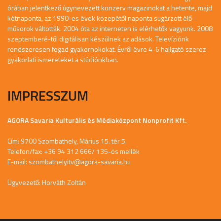
órában jelentkező úgynevezett konzerv magazinokat a hetente, majd
kétnaponta, az 1990-es évek közepétől naponta sugárzott élő
műsorok váltották. 2004 óta az interneten is elérhetők vagyunk. 2008
szeptemberé-től digitálisan készülnek az adások. Televíziónk
rendszeresen fogad gyakornokokat. Évről évre 4-6 hallgató szerez
gyakorlati ismereteket a stúdiónkban.
IMPRESSZUM
AGORA Savaria Kulturális és Médiaközpont Nonprofit Kft.
Cím: 9700 Szombathely, Márius 15. tér 5.
Telefon/fax: +36 94 312 666/ 135-ös mellék
E-mail:
szombathelyitv@agora-savaria.hu
Ügyvezető: Horváth Zoltán