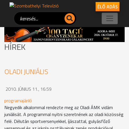
ÉLŐ ADÁS
HÍREK
OLADI JUNIÁLIS
2010. JÚNIUS 11., 16:59
programajánló
Negyedik alkalommal rendezte meg az Oladi ÁMK vidám
juniálisát. A programmal nyitni szeretnének az oladi közösség
felé. Délután sportversenyekkel, íjászattal, gulyásfőző
versennyel és az iskola osztályainak zenés produkcióival