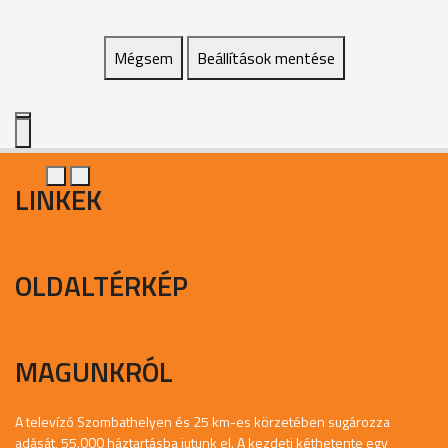
Mégsem
Beállítások mentése
LINKEK
OLDALTÉRKÉP
MAGUNKRÓL
A televízó Szombathelyen és 25 km-es körzetében sugározza
adását, 55.000 háztartásba jutunk el. A kezdeti kéthetente egy