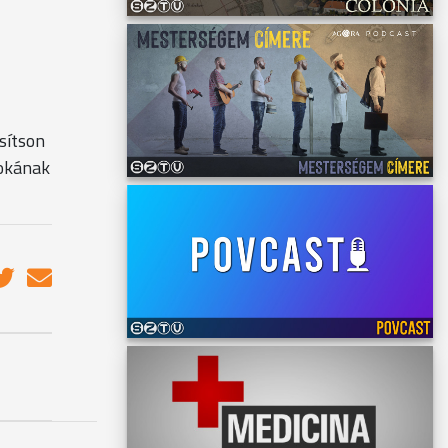
sítson
nokának