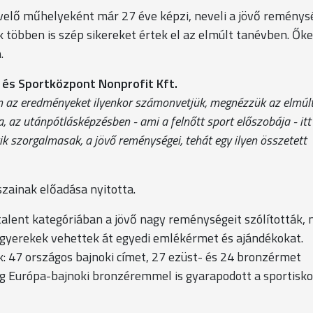
velő műhelyeként már 27 éve képzi, neveli a jövő reménysé
 többen is szép sikereket értek el az elmúlt tanévben. Őke
.
 és Sportközpont Nonprofit Kft.
án az eredményeket ilyenkor számonvetjük, megnézzük az elmúl
, az utánpótlásképzésben - ami a felnőtt sport előszobája - itt
k szorgalmasak, a jövő reménységei, tehát egy ilyen összetett
zainak előadása nyitotta.
 talent kategóriában a jövő nagy reménységeit szólították, 
gyerekek vehettek át egyedi emlékérmet és ajándékokat.
: 47 országos bajnoki címet, 27 ezüst- és 24 bronzérmet
ig Európa-bajnoki bronzéremmel is gyarapodott a sportisko