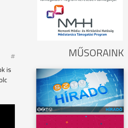
MŰSORAINK
k is
olc