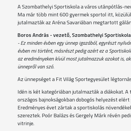
A Szombathelyi Sportiskola a város utánpótlás-ne
Ma már több mint 600 gyermek sportol itt, közülük
jutalmazták az Aréna Savariában megtartott gálán
Boros András - vezető, Szombathelyi Sportiskola
- Ez minden évben egy ünnep igazából, egyrészt nyilv
évben mi történt, másrészt pedig azért ez a Sportiskola
az eredményeken kívül most jutalmazzuk azokat is, aki
ünnepről van szó.
Az ünnepséget a Fit Világ Sportegyesület légtornás
Idén is két kategóriában jutalmazták a diákokat. A
országos bajnokságokban dobogós helyezést elért 
Eredményes évet zártak a sportiskolás növendékek
szereztek. Poór Balázs és Gergely Márk révén ped
vitrinje.