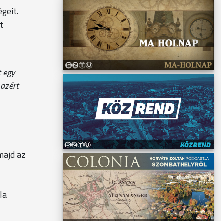
geit.
t
t egy
 azért
majd az
la