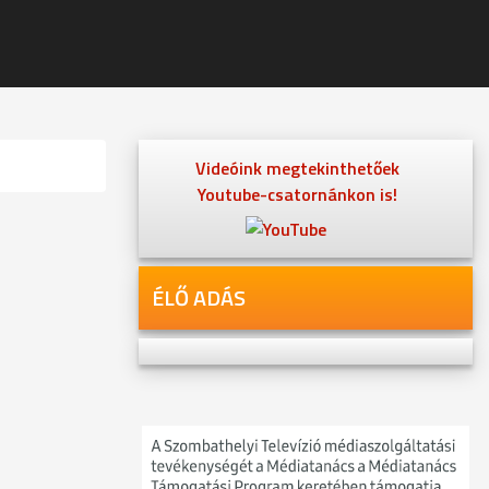
Videóink megtekinthetőek
Youtube-csatornánkon is!
ÉLŐ ADÁS