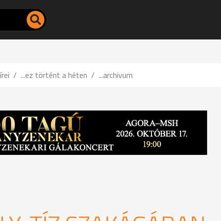
írei
...ez történt a héten
...archivum