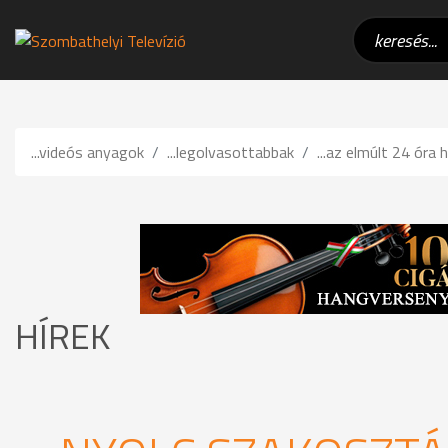
...videós anyagok
...legolvasottabbak
...az elmúlt 24 óra h
HÍREK