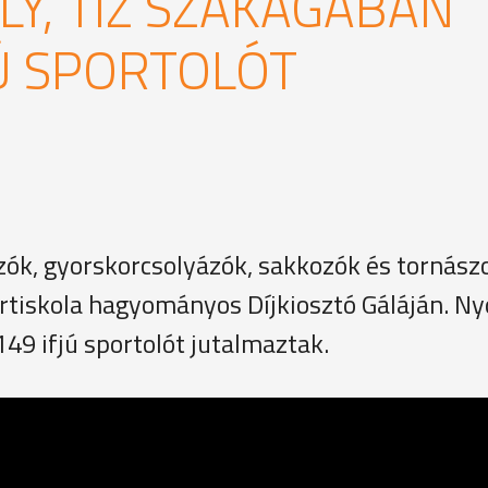
LY, TÍZ SZAKÁGÁBAN
JÚ SPORTOLÓT
zók, gyorskorcsolyázók, sakkozók és tornászo
rtiskola hagyományos Díjkiosztó Gáláján. Ny
49 ifjú sportolót jutalmaztak.