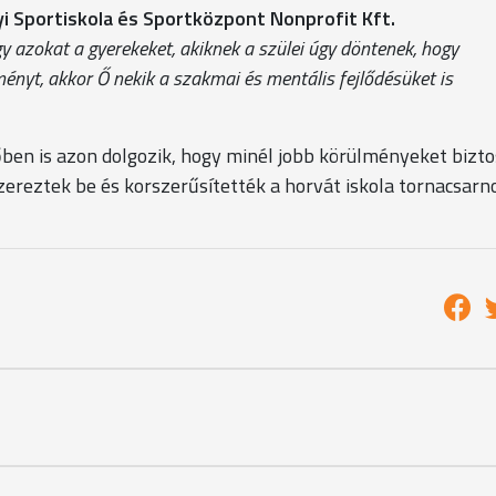
yi Sportiskola és Sportközpont Nonprofit Kft.
gy azokat a gyerekeket, akiknek a szülei úgy döntenek, hogy
ményt, akkor Ő nekik a szakmai és mentális fejlődésüket is
őben is azon dolgozik, hogy minél jobb körülményeket bizto
szereztek be és korszerűsítették a horvát iskola tornacsar