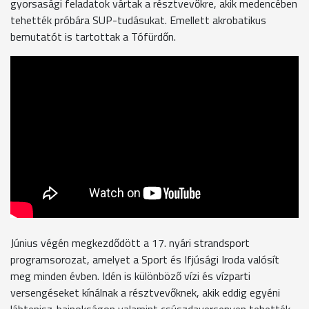
gyorsasági feladatok vártak a résztvevőkre, akik medencében
tehették próbára SUP-tudásukat. Emellett akrobatikus
bemutatót is tartottak a Tófürdőn.
Június végén megkezdődött a 17. nyári strandsport
programsorozat, amelyet a Sport és Ifjúsági Iroda valósít
meg minden évben. Idén is különböző vízi és vízparti
versengéseket kínálnak a résztvevőknek, akik eddig egyéni
lábtenisz-bajnokságon valamint csúszdaversenyen tehették