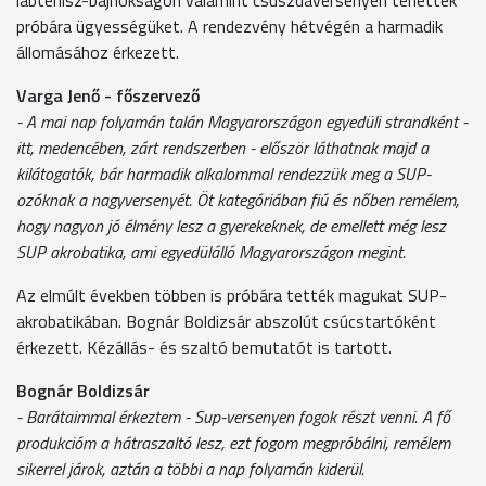
próbára ügyességüket. A rendezvény hétvégén a harmadik
állomásához érkezett.
Varga Jenő - főszervező
- A mai nap folyamán talán Magyarországon egyedüli strandként -
itt, medencében, zárt rendszerben - először láthatnak majd a
kilátogatók, bár harmadik alkalommal rendezzük meg a SUP-
ozóknak a nagyversenyét. Öt kategóriában fiú és nőben remélem,
hogy nagyon jó élmény lesz a gyerekeknek, de emellett még lesz
SUP akrobatika, ami egyedülálló Magyarországon megint.
Az elmúlt években többen is próbára tették magukat SUP-
akrobatikában. Bognár Boldizsár abszolút csúcstartóként
érkezett. Kézállás- és szaltó bemutatót is tartott.
Bognár Boldizsár
- Barátaimmal érkeztem - Sup-versenyen fogok részt venni. A fő
produkcióm a hátraszaltó lesz, ezt fogom megpróbálni, remélem
sikerrel járok, aztán a többi a nap folyamán kiderül.