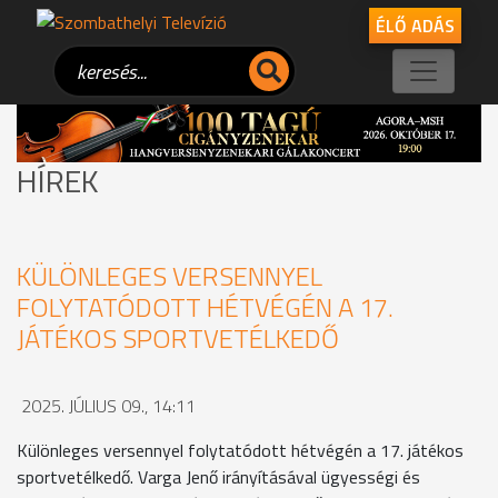
ÉLŐ ADÁS
HÍREK
KÜLÖNLEGES VERSENNYEL
FOLYTATÓDOTT HÉTVÉGÉN A 17.
JÁTÉKOS SPORTVETÉLKEDŐ
2025. JÚLIUS 09., 14:11
Különleges versennyel folytatódott hétvégén a 17. játékos
sportvetélkedő. Varga Jenő irányításával ügyességi és