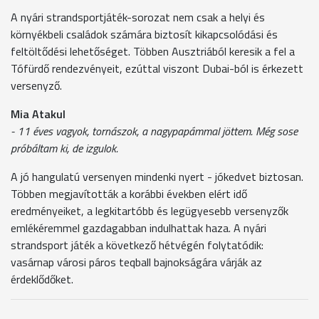
A nyári strandsportjáték-sorozat nem csak a helyi és
környékbeli családok számára biztosít kikapcsolódási és
feltöltődési lehetőséget. Többen Ausztriából keresik a fel a
Tófürdő rendezvényeit, ezúttal viszont Dubai-ból is érkezett
versenyző.
Mia Atakul
- 11 éves vagyok, tornászok, a nagypapámmal jöttem. Még sose
próbáltam ki, de izgulok.
A jó hangulatú versenyen mindenki nyert - jókedvet biztosan.
Többen megjavították a korábbi években elért idő
eredményeiket, a legkitartóbb és legügyesebb versenyzők
emlékéremmel gazdagabban indulhattak haza. A nyári
strandsport játék a következő hétvégén folytatódik:
vasárnap városi páros teqball bajnokságára várják az
érdeklődőket.