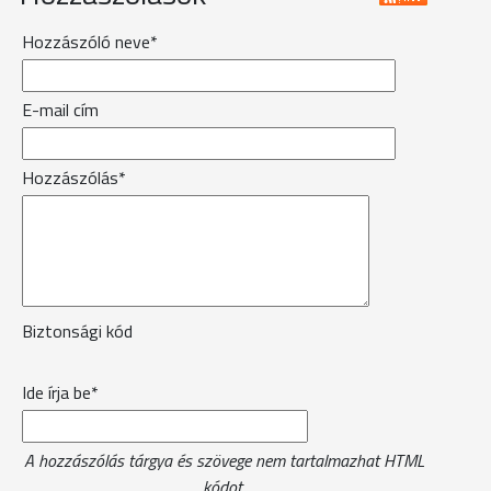
Hozzászóló neve*
E-mail cím
Hozzászólás*
Biztonsági kód
Ide írja be*
A hozzászólás tárgya és szövege nem tartalmazhat HTML
kódot.