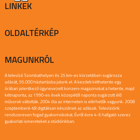
LINKEK
OLDALTÉRKÉP
MAGUNKRÓL
A televízó Szombathelyen és 25 km-es körzetében sugározza
adását, 55.000 háztartásba jutunk el. A kezdeti kéthetente egy
órában jelentkező úgynevezett konzerv magazinokat a hetente, majd
kétnaponta, az 1990-es évek közepétől naponta sugárzott élő
műsorok váltották. 2004 óta az interneten is elérhetők vagyunk. 2008
szeptemberé-től digitálisan készülnek az adások. Televíziónk
rendszeresen fogad gyakornokokat. Évről évre 4-6 hallgató szerez
gyakorlati ismereteket a stúdiónkban.