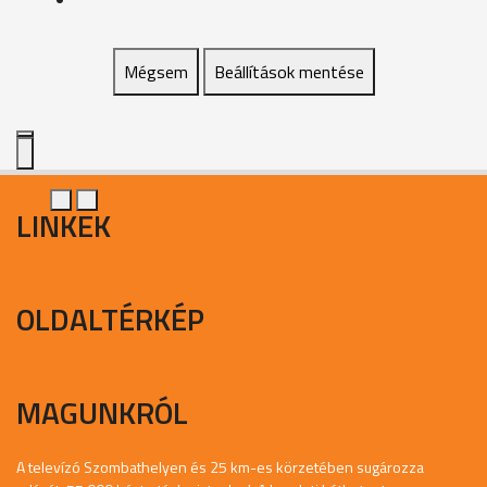
Mégsem
Beállítások mentése
LINKEK
OLDALTÉRKÉP
MAGUNKRÓL
A televízó Szombathelyen és 25 km-es körzetében sugározza