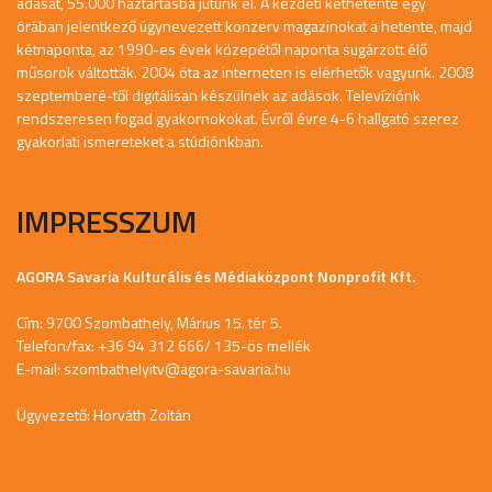
adását, 55.000 háztartásba jutunk el. A kezdeti kéthetente egy
órában jelentkező úgynevezett konzerv magazinokat a hetente, majd
kétnaponta, az 1990-es évek közepétől naponta sugárzott élő
műsorok váltották. 2004 óta az interneten is elérhetők vagyunk. 2008
szeptemberé-től digitálisan készülnek az adások. Televíziónk
rendszeresen fogad gyakornokokat. Évről évre 4-6 hallgató szerez
gyakorlati ismereteket a stúdiónkban.
IMPRESSZUM
AGORA Savaria Kulturális és Médiaközpont Nonprofit Kft.
Cím: 9700 Szombathely, Márius 15. tér 5.
Telefon/fax: +36 94 312 666/ 135-ös mellék
E-mail:
szombathelyitv@agora-savaria.hu
Ügyvezető: Horváth Zoltán