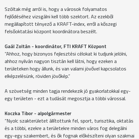
Szóltak még arról is, hogy a városok folyamatos
fejlődéséhez vizsgálni kell több szektort. Az ezekből
megállapított tényező a KRAFT-index, erről a kőszegi
felsőoktatási központ koordinátora beszélt.
Gaál Zoltán - koordinátor, FTI KRAFT Központ
“Ahhoz, hogy bizonyos fejlesztési célokat ki tudjunk jelölni,
ahhoz nyilván nagyon tisztán kell látni, hogy ezeken a
területeken hogy állunk, és van valami jövővel kapcsolatos
elképzelésünk, röviden jövőkép.”
A szövetség minden tagja rendekezik jó gyakorlatokkal egy-
egy területen - ezt a tudását megosztja a többi várossal.
Koczka Tibor - alpolgármester
“Nyolc szakterületet állítottunk fel, sport, turisztika, oktatás
és a többi, ezekre a területekre minden város fog delegálni
egy-egy szakembert, és ők fognak előkészíteni olyan szakmai