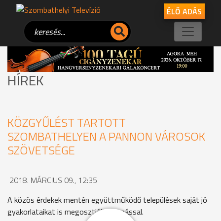
ÉLŐ ADÁS
HÍREK
KÖZGYŰLÉST TARTOTT
SZOMBATHELYEN A PANNON VÁROSOK
SZÖVETSÉGE
2018. MÁRCIUS 09., 12:35
A közös érdekek mentén együttműködő települések saját jó
gyakorlataikat is megosztják egymással.