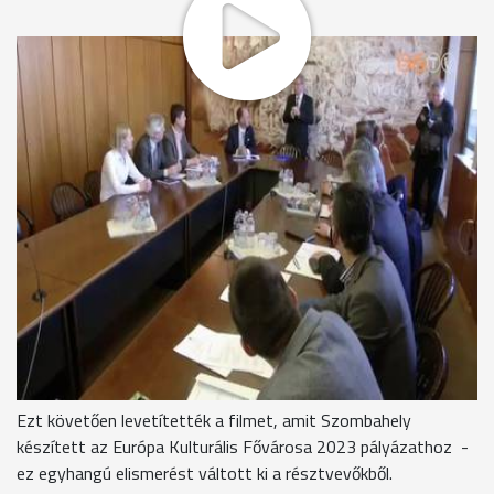
Szombathelyen tartotta éves közgyűlését a Pannon Városok
Szövetsége. Az eseményen Veszprém, Zalaegerszeg, Pápa,
Nagykanizsa, Kőszeg, Tata, Keszthely és Szombathely
képviselői három kérdésről tárgyaltak.
Tóth Nándor - elnök, Pannon Városok Szövetsége
“Az első napirendi pont egy együttműködési megállapodás-
tervezetnek az első olvasatban történő vitája volt, eléggé
élénk érdeklődést váltott ki ez a napirendi pont, sok javaslat
és észrevétel érkezett, abban maradtunk, hogy az érintettek
április végéig megküldik aktuális javaslataikat, ezeket mi
átfésüljük, és májusi, tatai ülésén fogja elfogadni a
szervezet.”
Ezt követően levetítették a filmet, amit Szombahely
készített az Európa Kulturális Fővárosa 2023 pályázathoz -
ez egyhangú elismerést váltott ki a résztvevőkből.