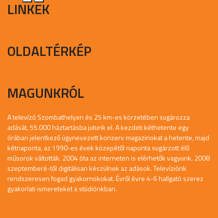
LINKEK
OLDALTÉRKÉP
MAGUNKRÓL
A televízó Szombathelyen és 25 km-es körzetében sugározza
adását, 55.000 háztartásba jutunk el. A kezdeti kéthetente egy
órában jelentkező úgynevezett konzerv magazinokat a hetente, majd
kétnaponta, az 1990-es évek közepétől naponta sugárzott élő
műsorok váltották. 2004 óta az interneten is elérhetők vagyunk. 2008
szeptemberé-től digitálisan készülnek az adások. Televíziónk
rendszeresen fogad gyakornokokat. Évről évre 4-6 hallgató szerez
gyakorlati ismereteket a stúdiónkban.