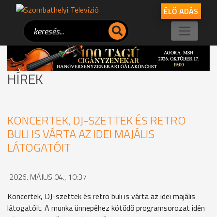
ÉLŐ ADÁS
HÍREK
KONCERTEK, DJ-SZETTEK ÉS RETRO
BULI IS VÁRTA AZ IDEI MAJÁLIS
LÁTOGATÓIT
2026. MÁJUS 04., 10:37
Koncertek, DJ-szettek és retro buli is várta az idei majális
látogatóit. A munka ünnepéhez kötődő programsorozat idén