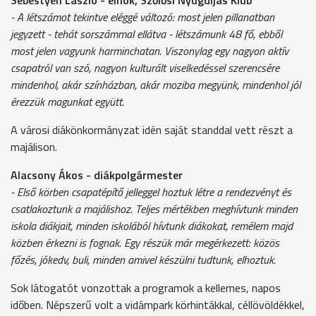
- A létszámot tekintve eléggé változó: most jelen pillanatban
jegyzett - tehát sorszámmal ellátva - létszámunk 48 fő, ebből
most jelen vagyunk harminchatan. Viszonylag egy nagyon aktív
csapatról van szó, nagyon kulturált viselkedéssel szerencsére
mindenhol, akár színházban, akár moziba megyünk, mindenhol jól
érezzük magunkat együtt.
A városi diákönkormányzat idén saját standdal vett részt a
majálison.
Alacsony Ákos - diákpolgármester
- Első körben csapatépítő jelleggel hoztuk létre a rendezvényt és
csatlakoztunk a majálishoz. Teljes mértékben meghívtunk minden
iskola diákjait, minden iskolából hívtunk diákokat, remélem majd
közben érkezni is fognak. Egy részük már megérkezett: közös
főzés, jókedv, buli, minden amivel készülni tudtunk, elhoztuk.
Sok látogatót vonzottak a programok a kellemes, napos
időben. Népszerű volt a vidámpark körhintákkal, céllövöldékkel,