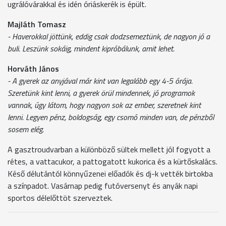
ugrálóvárakkal és idén óriáskerék is épült.
Majláth Tomasz
- Haverokkal jöttünk, eddig csak dodzsemeztünk, de nagyon jó a
buli. Leszünk sokáig, mindent kipróbálunk, amit lehet.
Horváth János
- A gyerek az anyjával már kint van legalább egy 4-5 órája.
Szeretünk kint lenni, a gyerek örül mindennek, jó programok
vannak, úgy látom, hogy nagyon sok az ember, szeretnek kint
lenni. Legyen pénz, boldogság, egy csomó minden van, de pénzből
sosem elég.
A gasztroudvarban a különböző sültek mellett jól fogyott a
rétes, a vattacukor, a pattogatott kukorica és a kürtőskalács.
Késő délutántól könnyűzenei előadók és dj-k vették birtokba
a színpadot. Vasárnap pedig futóversenyt és anyák napi
sportos délelőttöt szerveztek.