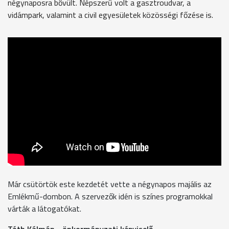
négynaposra bővült. Népszerű volt a gasztroudvar, a
vidámpark, valamint a civil egyesületek közösségi főzése is.
Már csütörtök este kezdetét vette a négynapos majális az
Emlékmű-dombon. A szervezők idén is színes programokkal
várták a látogatókat.
Tóth Kálmán - önkormányzati képviselő