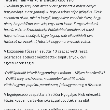
- Valóban így van, nem akarjuk elengedni ezt a május elsejei
hagyományt, s azt gondoljuk, hogy a város népe igényli is. Kicsit
szerintem olyan, mint a levegő, hogy akkor vennénk észre, hogy
nincs, ha probléma van vele, vagy nem lenne. S ragaszkodunk
hozzá, ezért a Szombathelyi Futóklubbal karöltve ezt most
folyamatosan csináljuk. Ugye tegnap már elkezdődött ovis
futással, az ovisok itt futottak nagyon aranyosak voltak.
A közösségi főzésen ezúttal 10 csapat vett részt.
Bográcsos ételeket készítettek alapítványok, civil
egyesületek tagjai.
"Csülökpörkölt készül hagyományos módon. - Milyen hozzávalók?
- Csülök meg sertéscomb, szalonnával kezdtük aztán
vöröshagyma, paprika, paradicsom, fokhagyma meg a fűszerek."
A legnépesebb csapattal a Szőlősi Nyugdíjas Klub érkezett.
Főzés közben darts-bajnoksággal ütötték el az időt.
Sebestyén László - elnök, Szőlősi Nyugdíjas Klub