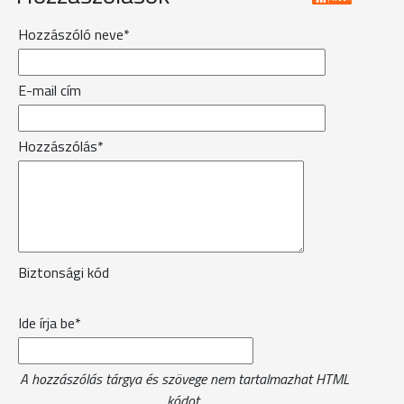
Hozzászóló neve*
E-mail cím
Hozzászólás*
Biztonsági kód
Ide írja be*
A hozzászólás tárgya és szövege nem tartalmazhat HTML
kódot.