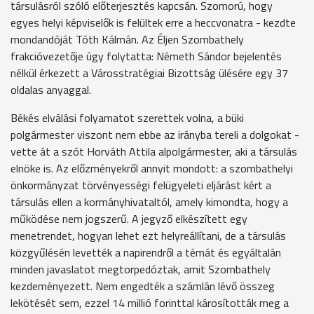
társulásról szóló előterjesztés kapcsán. Szomorú, hogy
egyes helyi képviselők is felültek erre a heccvonatra - kezdte
mondandóját Tóth Kálmán. Az Éljen Szombathely
frakcióvezetője úgy folytatta: Németh Sándor bejelentés
nélkül érkezett a Városstratégiai Bizottság ülésére egy 37
oldalas anyaggal.
Békés elválási folyamatot szerettek volna, a büki
polgármester viszont nem ebbe az irányba tereli a dolgokat -
vette át a szót Horváth Attila alpolgármester, aki a társulás
elnöke is. Az előzményekről annyit mondott: a szombathelyi
önkormányzat törvényességi felügyeleti eljárást kért a
társulás ellen a kormányhivataltól, amely kimondta, hogy a
működése nem jogszerű. A jegyző elkészített egy
menetrendet, hogyan lehet ezt helyreállítani, de a társulás
közgyűlésén levették a napirendről a témát és egyáltalán
minden javaslatot megtorpedóztak, amit Szombathely
kezdeményezett. Nem engedték a számlán lévő összeg
lekötését sem, ezzel 14 millió forinttal károsították meg a