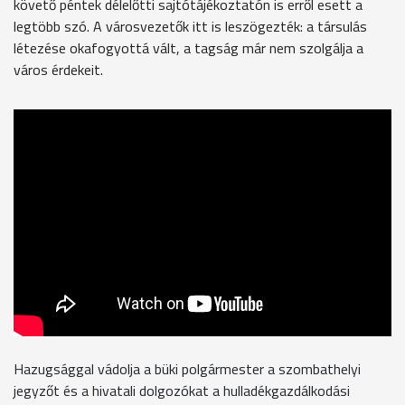
követő péntek délelőtti sajtótájékoztatón is erről esett a
legtöbb szó. A városvezetők itt is leszögezték: a társulás
létezése okafogyottá vált, a tagság már nem szolgálja a
város érdekeit.
Hazugsággal vádolja a büki polgármester a szombathelyi
jegyzőt és a hivatali dolgozókat a hulladékgazdálkodási