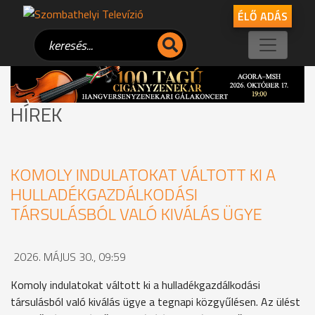
ÉLŐ ADÁS
HÍREK
KOMOLY INDULATOKAT VÁLTOTT KI A
HULLADÉKGAZDÁLKODÁSI
TÁRSULÁSBÓL VALÓ KIVÁLÁS ÜGYE
2026. MÁJUS 30., 09:59
Komoly indulatokat váltott ki a hulladékgazdálkodási
társulásból való kiválás ügye a tegnapi közgyűlésen. Az ülést