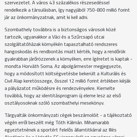
szervezetet. A város 43 százalékos részesedéssel
rendelkezik a társulásban, így nagyjából 750-800 millió forint
jár az önkormányzatnak, amit ki kell adni.
Szombathely továbbra is a biztonságos városok közé
tartozik, ugyanakkor a Váci és a Szűrcsapó utcai
szolgáltatóházak környékén tapasztalható rendszeres
hangoskodás és rendbontás miatt kérték, hogy a rendőrök
gyakrabban járőrözzenek a környéken, erre ígéretet is kaptak -
mondta Horváth Soma. Az alpolgármester megjegyezte,
hogy a módosított költségvetésbe bekerült a Kulturális és
Civil Alap keretösszege, ősszel 12 millió forint értékben kiírják
a pályázatot működésre és rendezvényekre. Kiemelte
továbbá, hogy az identitásprogram új eleme lesz az első
osztályosoknak szóló szombathelyi mesekönyv.
Tárgyalták önkormányzati cégek beszámolóit - a tájékoztató
végén erről beszélt még Tóth Kálmán. Mihamarabb
egyeztetnének a sportért felelős államtitkárral az Illés
Akadémia és a Haladás FC viszonyáról az egységes városi