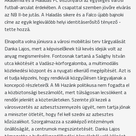
futball-arculat érdekében. A csapattal szemben jövőre elvárás
az NB II-be jutás. A Haladás sikere és a Falco újabb bajnoki
címe az egyik legkiválóbb helyi identitáserősítő tényező -
tette hozzá.
Elnapolta volna júniusra a városi mobilitási terv tárgyalását
Danka Lajos, mert a képviselőknek túl kevés idejük volt az
anyag megismerésére. Fontosnak tartaná a Saághy István
utca kikötését a Vadász-körforgalomba, a multimodális
közlekedési központ és a nyugati elkerülő megépítését. Azt is
el tudja képzelni, hogy rendkívüli közgyűlésen tárgyaljanak a
koncepció részleteiről. A Mi Hazánk politikusa nem fogadta el
a közbiztonsági beszámolót, mert túlságosan lecsökkent a
rendőri jelenlét a közterületeken. Szerinte jól kezeli a
városvezetés az azbesztszennyezés ügyét, nem tartja jónak
a miniszter ötletét, hogy fel kell szedni az azbesztes
kőzúzalékot. Szorgalmazza a szakképző intézmények
önállóságát, a centrumok megszüntetését. Danka Lajos
támogatta a hulladékgazdálkodási társulásból való kilépést.