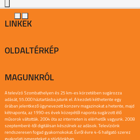
LINKEK
OLDALTÉRKÉP
MAGUNKRÓL
A televízó Szombathelyen és 25 km-es körzetében sugározza
adását, 55.000 háztartásba jutunk el. A kezdeti kéthetente egy
órában jelentkező úgynevezett konzerv magazinokat a hetente, majd
kétnaponta, az 1990-es évek közepétől naponta sugárzott élő
műsorok váltották. 2004 óta az interneten is elérhetők vagyunk. 2008
szeptemberé-től digitálisan készülnek az adások. Televíziónk
rendszeresen fogad gyakornokokat. Évről évre 4-6 hallgató szerez
gyakorlati ismereteket a stúdiónkban.