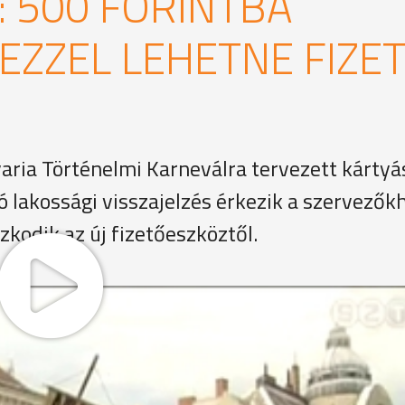
 500 FORINTBA
EZZEL LEHETNE FIZET
aria Történelmi Karneválra tervezett kártyá
ó lakossági visszajelzés érkezik a szervezők
kodik az új fizetőeszköztől.
eskedőkkel az aggályaikról.
k. Szerinte az emberek nem vásárlási szándékkal mennek e
t és ha meglátnak valamit megveszik. Ezért a karnevál n