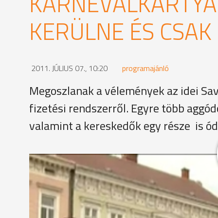
KARNEVÁLKÁRTYA:
KERÜLNE ÉS CSAK 
2011. JÚLIUS 07., 10:20
programajánló
Megoszlanak a vélemények az idei Sav
fizetési rendszerről. Egyre több aggód
valamint a kereskedők egy része is ódz
A karnevál kuratórimi elnöke kedden tárgyalt a ker
Attila rendszeres látogatója a Savaria Karneválna
rendezvényre, hanem elsősorban a programok miat
hasonlítható össze egy zenei fesztivállal - mondja.