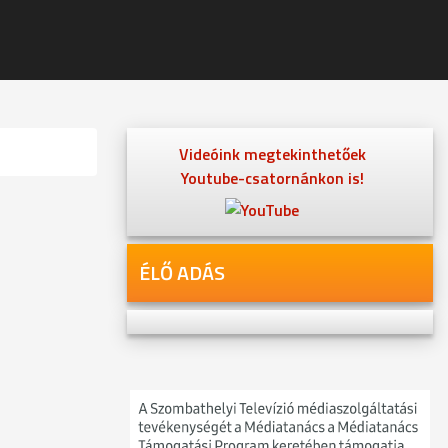
Videóink megtekinthetőek
Youtube-csatornánkon is!
ÉLŐ ADÁS