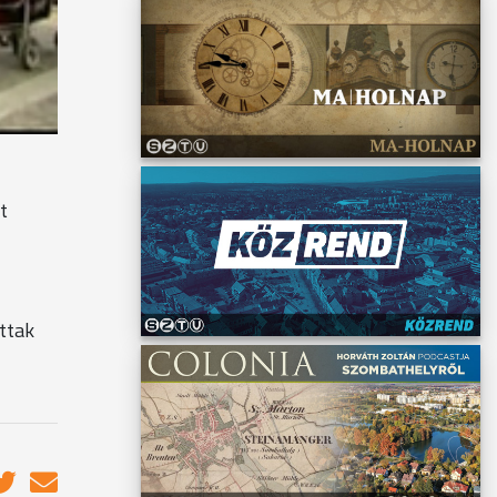
Az volt
iszont
t
ttak