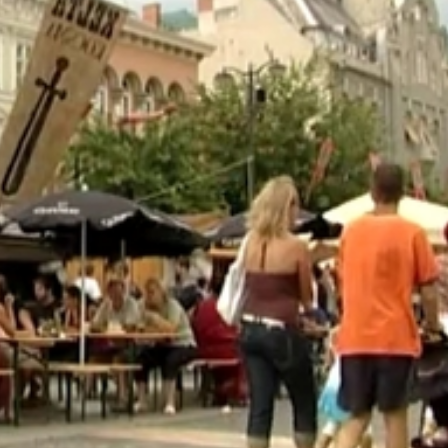
on, ahol ételt-italt lehet venni biztos, hogy jól működik, de
 hogy működik. Az biztos, hogy mi nem fogunk kártyát vált
lőnyeit nézik.
mpontjából is, pénzlopás, biztonságos, nem kell mindenkin
."
ék a hosszú sorbanállási időt egy-egy vásárlásnál, másrés
ny látogatottsága. A pontos adatokat marketing célra
 színvonala is emelkedhetne. A kártya belépőként is szolgá
 a rendezvényre látogatók. A plasztiklap visszaváltható, v