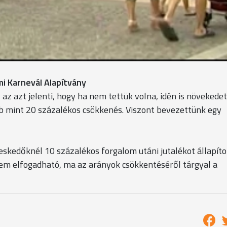
ekkel a feltételekkel nem éri majd meg nekik az árusítás. 
 a időjárás miatt a forgalom változó lehet. A kuratórium v
mi Karnevál Alapítvány
az azt jelenti, hogy ha nem tettük volna, idén is növekedet
b mint 20 százalékos csökkenés. Viszont bevezettünk egy
skedőknél 10 százalékos forgalom utáni jutalékot állapíto
nem elfogadható, ma az arányok csökkentéséről tárgyal a