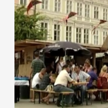
Dembrovszky Attila
"Az teljesen normális dolog, hogy egy zárt fesztivál
vásáron, ahol ötletszerű vásárlás van nem hiszem,
legfeljebb nem vásárolunk."
Vannak azonban olyanok is, akik a karneválkártya e
Antal-Nagy Viktória
"Én nagyon jó ötletnek tartom, egyrészt lopás sze
ezrekkel futkozni a zsebükbe, én jó ötletnek tartom
A karneválkártya célja kettős. Egyrészt csökkenten
mérné fel az alapítvány, hogy mekkora a rendezvé
hasznosítanák a következő években, így a karnevál
fizetős programra, és vásárláskor is használhatják