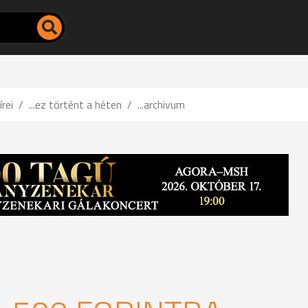
írei
...ez történt a héten
...archivum