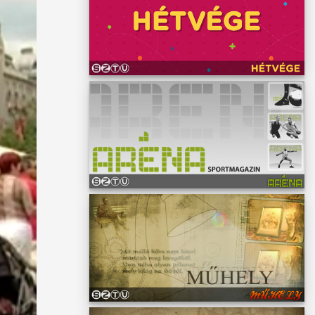
 egy
ani,
ek
zt azt
l a a
agy