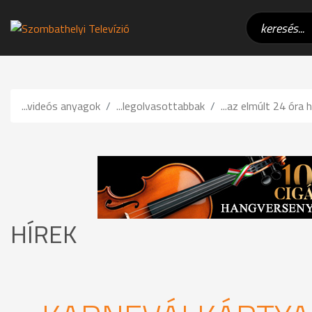
...videós anyagok
...legolvasottabbak
...az elmúlt 24 óra h
HÍREK