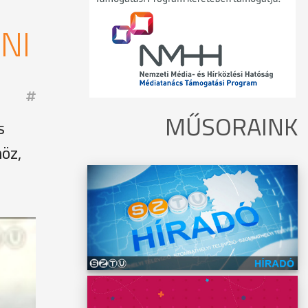
NI
MŰSORAINK
s
höz,
rre a
em