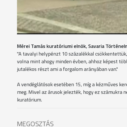
jövőre újra felhasználható.
A kereskedők egy része attól fél leginkább, hogy ez
a kifogásuk, hogy magas a fix helypénz, ugyanakkor
cserébe kedvezményeket ajánl.
Mérei Tamás kuratóriumi elnök, Savaria Történel
"A tavalyi helypénzt 10 százalékkal csökkentettük, 
volna mint ahogy minden évben, ahhoz képest töb
jutalékos részt ami a forgalom arányában van."
A vendéglátósok esetében 15, míg a kézműves kere
meg. Mivel az árusok jelezték, hogy ez számukra 
kuratórium.
MEGOSZTÁS