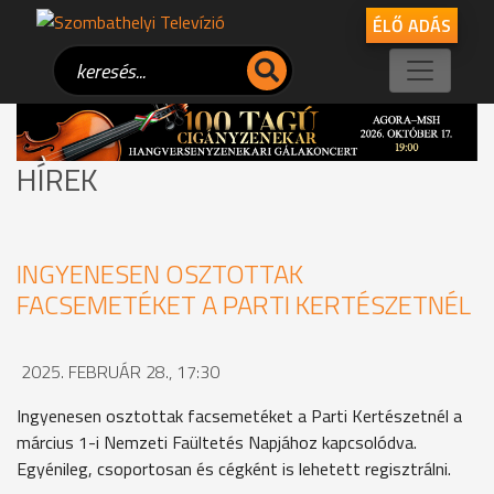
ÉLŐ ADÁS
HÍREK
INGYENESEN OSZTOTTAK
FACSEMETÉKET A PARTI KERTÉSZETNÉL
2025. FEBRUÁR 28., 17:30
Ingyenesen osztottak facsemetéket a Parti Kertészetnél a
március 1-i Nemzeti Faültetés Napjához kapcsolódva.
Egyénileg, csoportosan és cégként is lehetett regisztrálni.