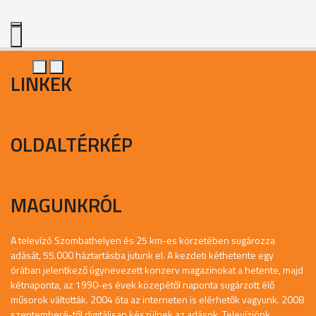
LINKEK
OLDALTÉRKÉP
MAGUNKRÓL
A televízó Szombathelyen és 25 km-es körzetében sugározza
adását, 55.000 háztartásba jutunk el. A kezdeti kéthetente egy
órában jelentkező úgynevezett konzerv magazinokat a hetente, majd
kétnaponta, az 1990-es évek közepétől naponta sugárzott élő
műsorok váltották. 2004 óta az interneten is elérhetők vagyunk. 2008
szeptemberé-től digitálisan készülnek az adások. Televíziónk