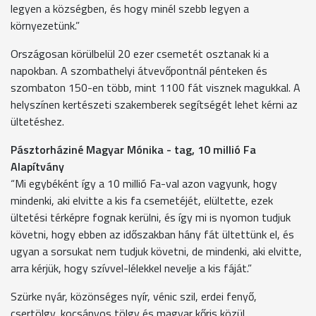
legyen a községben, és hogy minél szebb legyen a
környezetünk.”
Országosan körülbelül 20 ezer csemetét osztanak ki a
napokban. A szombathelyi átvevőpontnál pénteken és
szombaton 150-en több, mint 1100 fát visznek magukkal. A
helyszínen kertészeti szakemberek segítségét lehet kérni az
ültetéshez.
Pásztorháziné Magyar Mónika - tag, 10 millió Fa
Alapítvány
“Mi egybéként így a 10 millió Fa-val azon vagyunk, hogy
mindenki, aki elvitte a kis fa csemetéjét, elültette, ezek
ültetési térképre fognak kerülni, és így mi is nyomon tudjuk
követni, hogy ebben az időszakban hány fát ültettünk el, és
ugyan a sorsukat nem tudjuk követni, de mindenki, aki elvitte,
arra kérjük, hogy szívvel-lélekkel nevelje a kis fáját.”
Szürke nyár, közönséges nyír, vénic szil, erdei fenyő,
csertölgy, kocsányos tölgy és magyar kőris közül