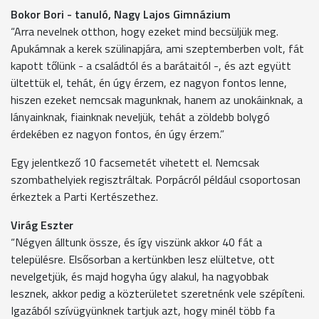
Bokor Bori - tanuló, Nagy Lajos Gimnázium
“Arra nevelnek otthon, hogy ezeket mind becsüljük meg.
Apukámnak a kerek szülinapjára, ami szeptemberben volt, fát
kapott tőlünk - a családtól és a barátaitól -, és azt együtt
ültettük el, tehát, én úgy érzem, ez nagyon fontos lenne,
hiszen ezeket nemcsak magunknak, hanem az unokáinknak, a
lányainknak, fiainknak neveljük, tehát a zöldebb bolygó
érdekében ez nagyon fontos, én úgy érzem.”
Egy jelentkező 10 facsemetét vihetett el. Nemcsak
szombathelyiek regisztráltak. Porpácról például csoportosan
érkeztek a Parti Kertészethez.
Virág Eszter
“Négyen álltunk össze, és így viszünk akkor 40 fát a
településre. Elsősorban a kertünkben lesz elültetve, ott
nevelgetjük, és majd hogyha úgy alakul, ha nagyobbak
lesznek, akkor pedig a közterületet szeretnénk vele szépíteni.
Igazából szívügyünknek tartjuk azt, hogy minél több fa