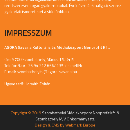
rendszeresen fogad gyakornokokat. Évről évre 4-6 hallgató szerez
gyakorlati ismereteket a stúdiónkban.
IMPRESSZUM
AGORA Savaria Kulturális és Médiaközpont Nonprofit Kft.
Cím: 9700 Szombathely, Márius 15. tér 5.
Telefon/fax: +36 94 312 666/ 135-ös mellék
E-mail:
szombathelyitv@agora-savaria.hu
Ügyvezető: Horváth Zoltán
Copyright © 2019
Szombathelyi Médiaközpont Nonprofit Kft. &
Szombathely MJV Önkormányzata
Design & CMS by
Webmark Europe