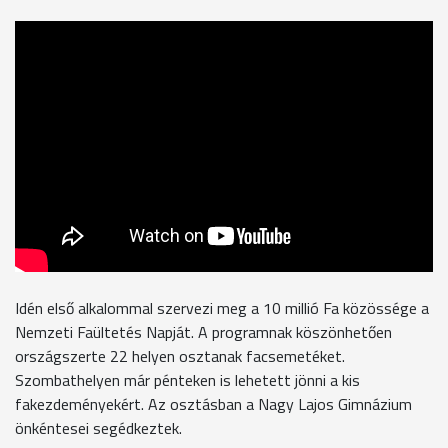
Idén első alkalommal szervezi meg a 10 millió Fa közössége a
Nemzeti Faültetés Napját. A programnak köszönhetően
országszerte 22 helyen osztanak facsemetéket.
Szombathelyen már pénteken is lehetett jönni a kis
fakezdeményekért. Az osztásban a Nagy Lajos Gimnázium
önkéntesei segédkeztek.