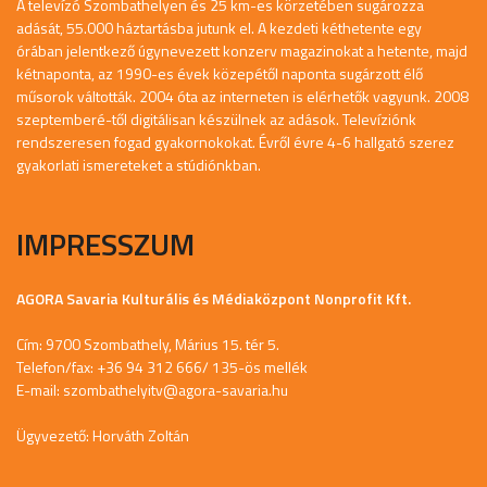
A televízó Szombathelyen és 25 km-es körzetében sugározza
adását, 55.000 háztartásba jutunk el. A kezdeti kéthetente egy
órában jelentkező úgynevezett konzerv magazinokat a hetente, majd
kétnaponta, az 1990-es évek közepétől naponta sugárzott élő
műsorok váltották. 2004 óta az interneten is elérhetők vagyunk. 2008
szeptemberé-től digitálisan készülnek az adások. Televíziónk
rendszeresen fogad gyakornokokat. Évről évre 4-6 hallgató szerez
gyakorlati ismereteket a stúdiónkban.
IMPRESSZUM
AGORA Savaria Kulturális és Médiaközpont Nonprofit Kft.
Cím: 9700 Szombathely, Márius 15. tér 5.
Telefon/fax: +36 94 312 666/ 135-ös mellék
E-mail:
szombathelyitv@agora-savaria.hu
Ügyvezető: Horváth Zoltán