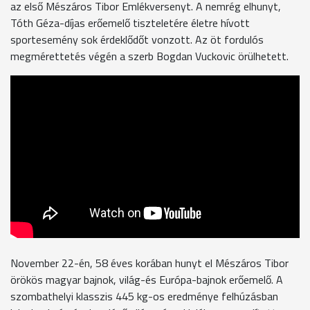
az első Mészáros Tibor Emlékversenyt. A nemrég elhunyt,
Tóth Géza-díjas erőemelő tiszteletére életre hívott
sportesemény sok érdeklődőt vonzott. Az öt fordulós
megmérettetés végén a szerb Bogdan Vuckovic örülhetett.
November 22-én, 58 éves korában hunyt el Mészáros Tibor
örökös magyar bajnok, világ-és Európa-bajnok erőemelő. A
szombathelyi klasszis 445 kg-os eredménye felhúzásban