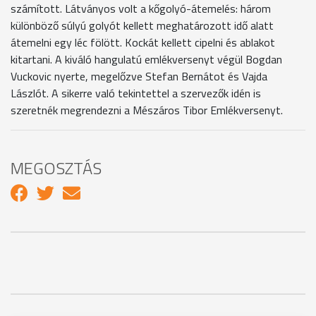
számított. Látványos volt a kőgolyó-átemelés: három
különböző súlyú golyót kellett meghatározott idő alatt
átemelni egy léc fölött. Kockát kellett cipelni és ablakot
kitartani. A kiváló hangulatú emlékversenyt végül Bogdan
Vuckovic nyerte, megelőzve Stefan Bernátot és Vajda
Lászlót. A sikerre való tekintettel a szervezők idén is
szeretnék megrendezni a Mészáros Tibor Emlékversenyt.
MEGOSZTÁS