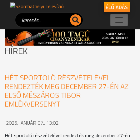
ÉLŐ ADÁS
HÍREK
HÉT SPORTOLÓ RÉSZVÉTELÉVEL
RENDEZTÉK MEG DECEMBER 27-ÉN AZ
ELSŐ MÉSZÁROS TIBOR
EMLÉKVERSENYT
2026. JANUÁR 07., 13:02
Hét sportoló részvételével rendezték meg december 27-én