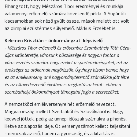
Elhangzott, hogy Mészáros Tibor eredményei és munkája
valamennyi erőemelő számára követendő példa. A Sugár úti
kiscsarnokban sok néző gyűlt össze, mások mellett ott volt
az olimpiai ezüstérmes súlyemelő, Márkus Erzsébet is.
Kelemen Krisztián - önkormányzati képviselő
- Mészáros Tibor erőemelő és erősember Szombathely Tóth Géza-
díjas kitüntetettje, városunk büszkesége és nagyon fontos a
városvezetés számára, hogy ezeket a sporteredményeket, ezt az
örökséget az utókornak megőrizzük. Úgyhogy bízom benne, hogy
ez az emlékverseny, ami hagyományteremtő szándékkal jött létre
és az elkövetkezendő években is megtartásra kerül - ebben a
szombathelyi önkormányzat támogatni fogja a szervezőket.
A nemzetközi emlékversenyre hét erőemelő nevezett,
Magyarország mellett Szerbiából és Szlovákiából is. Nagy
kedvvel jöttek, pedig az ünnepi időszak számukra a pihenés,
illetve az alapozás ideje. Öt versenyszámot kellett teljesíteni
- nemcsak az erő, hanem a gyorsaság és a kitartás is