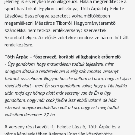
jelenleg is érvényben lévő világcsúcs. Halála megrendítette a
sport barátokat. Egykori tanítványa, Tóth Árpád ifj. Fekete
Lászlóval összefogva szeretett volna méltóképpen
megemlékezni Mészáros Tiborról. Hagyományteremtő
szándékkal nemzetközi emlékversenyt szerveztek
Szombathelyen. Az előkészületekre mindössze három hét állt
rendelkezésre.
Tóth Árpád - főszervező, korábbi világbajnok erőemelő
- Úgy gondolom, hogy maximálisan tudtuk teljesíteni, mint
ahogyan látszik a rendezvényen is elég színvonalas versenyt
tudtunk összehozni. Nagyon büszke voltam a Lacira, hogy ezt ilyen
rövid idő alatt - mert Én sem gondoltam volna, hogy a Tibi halála
után majd egy hónap alatt már verseny van és Én is úgy
gondoltam, hogy már csak jövőre lesz ebből valami. de hála
istennek annyira lendületben volt a Laci, hogy ezt meg tudtuk
valósítani december 27-én.
A verseny résztvevőit ifj. Fekete László, Tóth Árpád és a
város képviseletében Kelemen Krisztián köszöntötte.