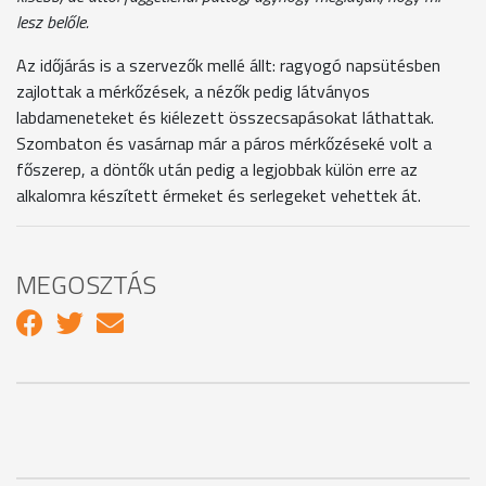
lesz belőle.
Az időjárás is a szervezők mellé állt: ragyogó napsütésben
zajlottak a mérkőzések, a nézők pedig látványos
labdameneteket és kiélezett összecsapásokat láthattak.
Szombaton és vasárnap már a páros mérkőzéseké volt a
főszerep, a döntők után pedig a legjobbak külön erre az
alkalomra készített érmeket és serlegeket vehettek át.
MEGOSZTÁS