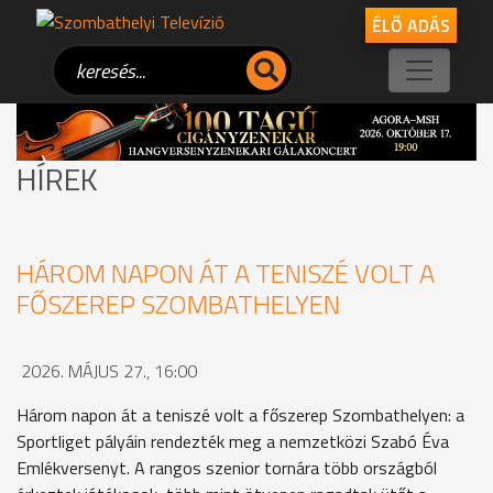
ÉLŐ ADÁS
HÍREK
HÁROM NAPON ÁT A TENISZÉ VOLT A
FŐSZEREP SZOMBATHELYEN
2026. MÁJUS 27., 16:00
Három napon át a teniszé volt a főszerep Szombathelyen: a
Sportliget pályáin rendezték meg a nemzetközi Szabó Éva
Emlékversenyt. A rangos szenior tornára több országból