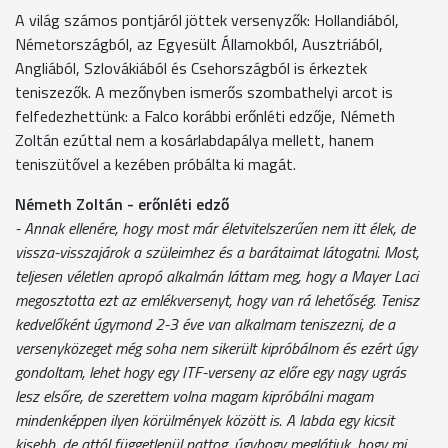
A világ számos pontjáról jöttek versenyzők: Hollandiából,
Németországból, az Egyesült Államokból, Ausztriából,
Angliából, Szlovákiából és Csehországból is érkeztek
teniszezők. A mezőnyben ismerős szombathelyi arcot is
felfedezhettünk: a Falco korábbi erőnléti edzője, Németh
Zoltán ezúttal nem a kosárlabdapálya mellett, hanem
teniszütővel a kezében próbálta ki magát.
Németh Zoltán - erőnléti edző
- Annak ellenére, hogy most már életvitelszerűen nem itt élek, de
vissza-visszajárok a szüleimhez és a barátaimat látogatni. Most,
teljesen véletlen apropó alkalmán láttam meg, hogy a Mayer Laci
megosztotta ezt az emlékversenyt, hogy van rá lehetőség. Tenisz
kedvelőként úgymond 2-3 éve van alkalmam teniszezni, de a
versenyközeget még soha nem sikerült kipróbálnom és ezért úgy
gondoltam, lehet hogy egy ITF-verseny az előre egy nagy ugrás
lesz elsőre, de szerettem volna magam kipróbálni magam
mindenképpen ilyen körülmények között is. A labda egy kicsit
kisebb, de attól függetlenül pattog, úgyhogy meglátjuk, hogy mi