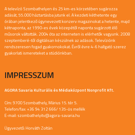
A televízó Szombathelyen és 25 km-es körzetében sugározza
adását, 55.000 háztartásba jutunk el. A kezdeti kéthetente egy
órában jelentkező úgynevezett konzerv magazinokat a hetente, majd
kétnaponta, az 1990-es évek közepétől naponta sugárzott élő
műsorok váltották. 2004 óta az interneten is elérhetők vagyunk. 2008
szeptemberé-től digitálisan készülnek az adások. Televíziónk
rendszeresen fogad gyakornokokat. Évről évre 4-6 hallgató szerez
gyakorlati ismereteket a stúdiónkban.
IMPRESSZUM
AGORA Savaria Kulturális és Médiaközpont Nonprofit Kft.
Cím: 9700 Szombathely, Márius 15. tér 5.
Telefon/fax: +36 94 312 666/ 135-ös mellék
E-mail:
szombathelyitv@agora-savaria.hu
Ügyvezető: Horváth Zoltán