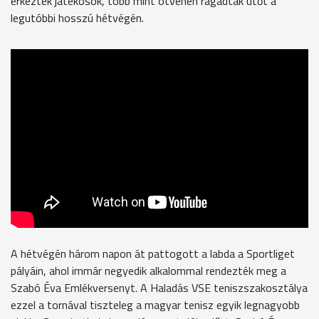
érkeztek játékosok, több mint ötvenen ragadtak ütőt a
legutóbbi hosszú hétvégén.
A hétvégén három napon át pattogott a labda a Sportliget
pályáin, ahol immár negyedik alkalommal rendezték meg a
Szabó Éva Emlékversenyt. A Haladás VSE teniszszakosztálya
ezzel a tornával tiszteleg a magyar tenisz egyik legnagyobb