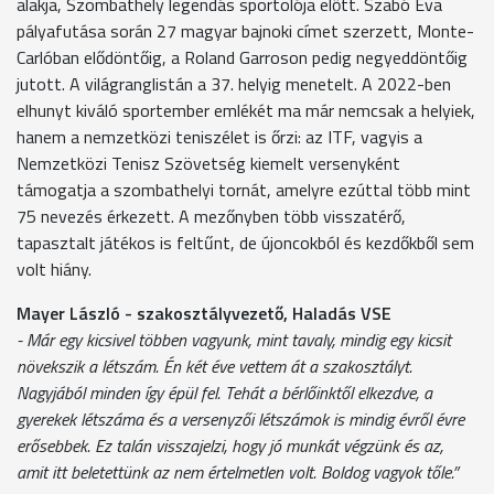
alakja, Szombathely legendás sportolója előtt. Szabó Éva
pályafutása során 27 magyar bajnoki címet szerzett, Monte-
Carlóban elődöntőig, a Roland Garroson pedig negyeddöntőig
jutott. A világranglistán a 37. helyig menetelt. A 2022-ben
elhunyt kiváló sportember emlékét ma már nemcsak a helyiek,
hanem a nemzetközi teniszélet is őrzi: az ITF, vagyis a
Nemzetközi Tenisz Szövetség kiemelt versenyként
támogatja a szombathelyi tornát, amelyre ezúttal több mint
75 nevezés érkezett. A mezőnyben több visszatérő,
tapasztalt játékos is feltűnt, de újoncokból és kezdőkből sem
volt hiány.
Mayer László - szakosztályvezető, Haladás VSE
- Már egy kicsivel többen vagyunk, mint tavaly, mindig egy kicsit
növekszik a létszám. Én két éve vettem át a szakosztályt.
Nagyjából minden így épül fel. Tehát a bérlőinktől elkezdve, a
gyerekek létszáma és a versenyzői létszámok is mindig évről évre
erősebbek. Ez talán visszajelzi, hogy jó munkát végzünk és az,
amit itt beletettünk az nem értelmetlen volt. Boldog vagyok tőle.”