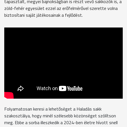
tapasztalt, megyei bajnokságban is részt vevő sakkozók is, a
zöld-fehér egyesület ezzel az erőfelmérővel szerette volna
biztosítani saját játékosainak a fejlődést.
Folyamatosan keresi a lehetőséget a Haladás sakk
szakosztálya, hogy minél szélesebb közönséget szólítson
meg. Ebbe a sorba illeszkedik a 2024-ben életre hívott snell