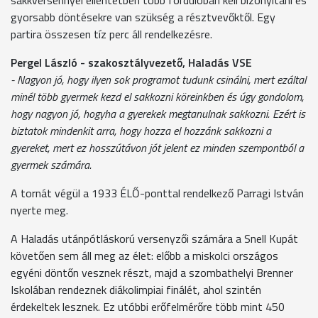
gyorsabb döntésekre van szükség a résztvevőktől. Egy
partira összesen tíz perc áll rendelkezésre.
Pergel László - szakosztályvezető, Haladás VSE
- Nagyon jó, hogy ilyen sok programot tudunk csinálni, mert ezáltal
minél több gyermek kezd el sakkozni köreinkben és úgy gondolom,
hogy nagyon jó, hogyha a gyerekek megtanulnak sakkozni. Ezért is
biztatok mindenkit arra, hogy hozza el hozzánk sakkozni a
gyereket, mert ez hosszútávon jót jelent ez minden szempontból a
gyermek számára.
A tornát végül a 1933 ÉLŐ-ponttal rendelkező Parragi István
nyerte meg.
A Haladás utánpótláskorú versenyzői számára a Snell Kupát
követően sem áll meg az élet: előbb a miskolci országos
egyéni döntőn vesznek részt, majd a szombathelyi Brenner
Iskolában rendeznek diákolimpiai finálét, ahol szintén
érdekeltek lesznek. Ez utóbbi erőfelmérőre több mint 450