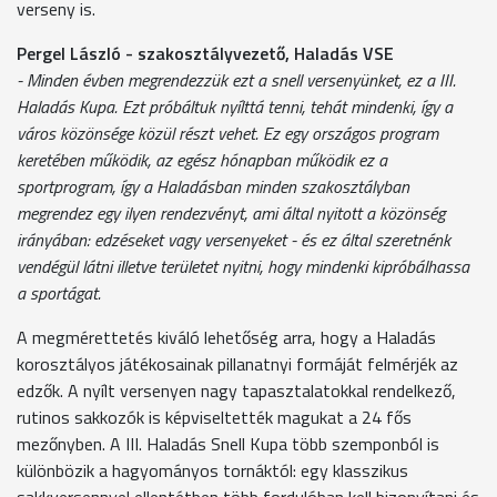
verseny is.
Pergel László - szakosztályvezető, Haladás VSE
- Minden évben megrendezzük ezt a snell versenyünket, ez a III.
Haladás Kupa. Ezt próbáltuk nyílttá tenni, tehát mindenki, így a
város közönsége közül részt vehet. Ez egy országos program
keretében működik, az egész hónapban működik ez a
sportprogram, így a Haladásban minden szakosztályban
megrendez egy ilyen rendezvényt, ami által nyitott a közönség
irányában: edzéseket vagy versenyeket - és ez által szeretnénk
vendégül látni illetve területet nyitni, hogy mindenki kipróbálhassa
a sportágat.
A megmérettetés kiváló lehetőség arra, hogy a Haladás
korosztályos játékosainak pillanatnyi formáját felmérjék az
edzők. A nyílt versenyen nagy tapasztalatokkal rendelkező,
rutinos sakkozók is képviseltették magukat a 24 fős
mezőnyben. A III. Haladás Snell Kupa több szemponból is
különbözik a hagyományos tornáktól: egy klasszikus
sakkversennyel ellentétben több fordulóban kell bizonyítani és