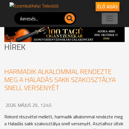
ÉLŐ ADÁS
HÍREK
HARMADIK ALKALOMMAL RENDEZTE
MEG A HALADÁS SAKK SZAKOSZTÁLYA
SNELL VERSENYÉT
2026. MÁJUS 29., 12:45
Rekord részvétel mellett, harmadik alkalommal rendezte meg
a Haladás sakk szakosztálya snell versenyét. Asztalhoz ültek