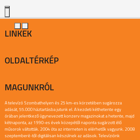
LINKEK
OLDALTÉRKÉP
MAGUNKRÓL
A televízó Szombathelyen és 25 km-es körzetében sugározza
adását, 55.000 háztartásba jutunk el. A kezdeti kéthetente egy
órában jelentkező úgynevezett konzerv magazinokat a hetente, majd
kétnaponta, az 1990-es évek közepétől naponta sugárzott élő
műsorok váltották. 2004 óta az interneten is elérhetők vagyunk. 2008
szeptemberé-től digitálisan készülnek az adások. Televíziónk