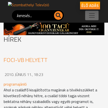
ÉLŐ ADÁS
HÍREK
FOCI-VB HELYETT
2010. JÚNIUS 11., 18:23
programajánló
Ahol a családfő kisajátította magának a tévékészüléket a
következő néhány hétre, a család többi tagja viszont
beiktatna néhány szabadidős vagy egyéb programot is,
azoknak ajánlunk néhány alternatívát vébé helyett a