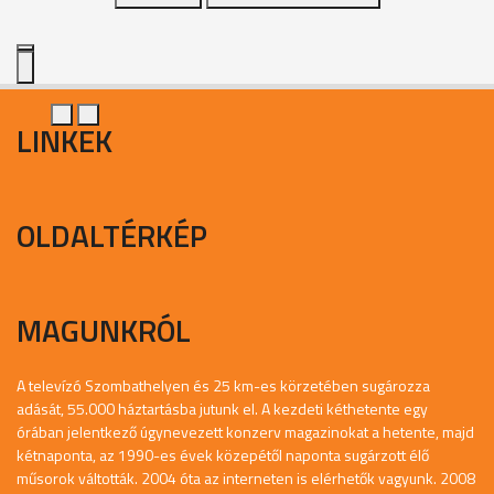
LINKEK
OLDALTÉRKÉP
MAGUNKRÓL
A televízó Szombathelyen és 25 km-es körzetében sugározza
adását, 55.000 háztartásba jutunk el. A kezdeti kéthetente egy
órában jelentkező úgynevezett konzerv magazinokat a hetente, majd
kétnaponta, az 1990-es évek közepétől naponta sugárzott élő
műsorok váltották. 2004 óta az interneten is elérhetők vagyunk. 2008