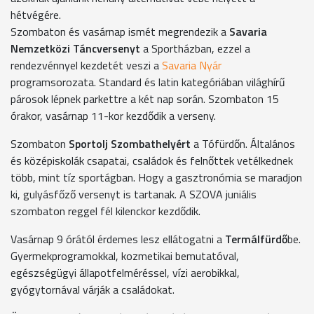
hétvégére.
Szombaton és vasárnap ismét megrendezik a
Savaria
Nemzetközi Táncversenyt
a Sportházban, ezzel a
rendezvénnyel kezdetét veszi a
Savaria Nyár
programsorozata. Standard és latin kategóriában világhírű
párosok lépnek parkettre a két nap során. Szombaton 15
órakor, vasárnap 11-kor kezdődik a verseny.
Szombaton
Sportolj Szombathelyért
a Tófürdőn. Általános
és középiskolák csapatai, családok és felnőttek vetélkednek
több, mint tíz sportágban. Hogy a gasztronómia se maradjon
ki, gulyásfőző versenyt is tartanak. A SZOVA juniális
szombaton reggel fél kilenckor kezdődik.
Vasárnap 9 órától érdemes lesz ellátogatni a
Termálfürdő
be.
Gyermekprogramokkal, kozmetikai bemutatóval,
egészségügyi állapotfelméréssel, vízi aerobikkal,
gyógytornával várják a családokat.