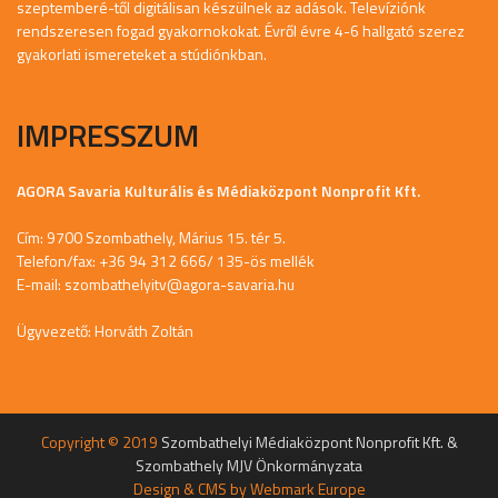
szeptemberé-től digitálisan készülnek az adások. Televíziónk
rendszeresen fogad gyakornokokat. Évről évre 4-6 hallgató szerez
gyakorlati ismereteket a stúdiónkban.
IMPRESSZUM
AGORA Savaria Kulturális és Médiaközpont Nonprofit Kft.
Cím: 9700 Szombathely, Márius 15. tér 5.
Telefon/fax: +36 94 312 666/ 135-ös mellék
E-mail:
szombathelyitv@agora-savaria.hu
Ügyvezető: Horváth Zoltán
Copyright © 2019
Szombathelyi Médiaközpont Nonprofit Kft. &
Szombathely MJV Önkormányzata
Design & CMS by
Webmark Europe