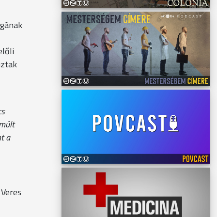
ágának
lőli
úztak
cs
lmúlt
t a
 Veres