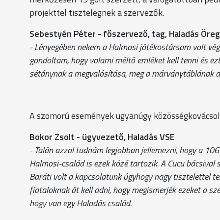
projekttel tisztelegnek a szervezők.
Sebestyén Péter - főszervező, tag, Haladás Öreg
- Lényegében nekem a Halmosi játékostársam volt végi
gondoltam, hogy valami méltó emléket kell tenni és ezt
sétánynak a megvalósítása, meg a márványtáblának a 
A szomorú események ugyanúgy közösségkovácsoló e
Bokor Zsolt - ügyvezető, Haladás VSE
- Talán azzal tudnám legjobban jellemezni, hogy a 106 
Halmosi-család is ezek közé tartozik. A Cucu bácsival 
Baráti volt a kapcsolatunk úgyhogy nagy tisztelettel te
fiataloknak át kell adni, hogy megismerjék ezeket a sz
hogy van egy Haladás család.