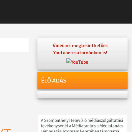
Videóink megtekinthetőek
Youtube-csatornánkon is!
ÉLŐ ADÁS