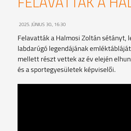
FELAVATTÁK A HA
2025. JÚNIUS 30., 16:30
Felavatták a Halmosi Zoltán sétányt, 
labdarúgó legendájának emléktáblájá
mellett részt vettek az év elején elhuny
és a sportegyesületek képviselői.