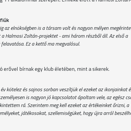
fiúk
g az elnökségben is a társam volt és nagyon mélyen megérintet
 a Halmosi Zoltán-projektet - ami három részből áll. Az első a
felavatása. Ez a kettő ma megvalósul.
rővel bírnak egy klub életében, mint a sikerek.
év kötelez és sajnos sorban veszítjük el ezeket az ikonjainkat é
személyesen is nagyon jó kapcsolatot ápoltam vele, az egész cs
kintettem rá. Szerintem meg kell ezeket az értékeinket őrizni, a
emélyeket, játékosokat, szellemiségüket, hogy újra arról beszél