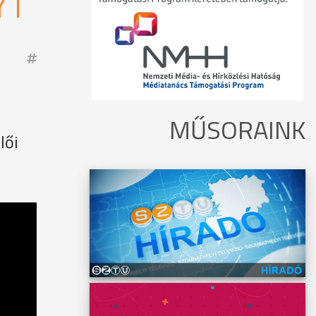
YT
MŰSORAINK
lői