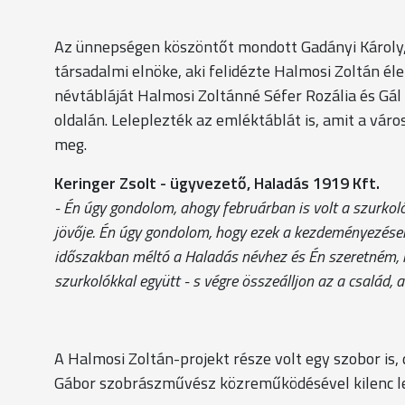
Az ünnepségen köszöntőt mondott Gadányi Károly
társadalmi elnöke, aki felidézte Halmosi Zoltán él
névtábláját Halmosi Zoltánné Séfer Rozália és Gá
oldalán. Leleplezték az emléktáblát is, amit a vár
meg.
Keringer Zsolt - ügyvezető, Haladás 1919 Kft.
- Én úgy gondolom, ahogy februárban is volt a szurkol
jövője. Én úgy gondolom, hogy ezek a kezdeményezések,
időszakban méltó a Haladás névhez és Én szeretném, mi
szurkolókkal együtt - s végre összeálljon az a család,
A Halmosi Zoltán-projekt része volt egy szobor is,
Gábor szobrászművész közreműködésével kilenc le