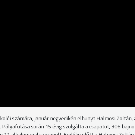
olói számára, január negyedikén elhunyt Halmosi Zoltán, 
 Pályafutása során 15 évig szolgálta a csapatot, 306 bajno
g 11 alkalommal szerepelt. Emléke előtt a Halmosi Zoltán