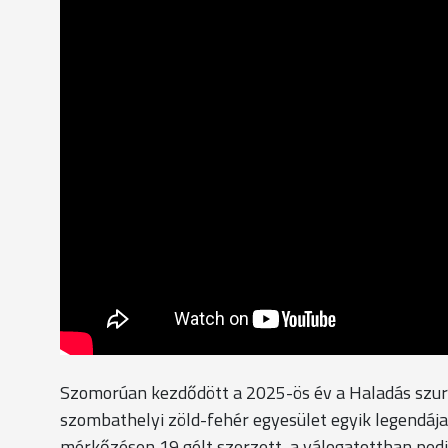
Szomorúan kezdődött a 2025-ös év a Haladás szurk
szombathelyi zöld-fehér egyesület egyik legendája.
mérkőzésen 19 gólt szerzett, a válogatottban pedi