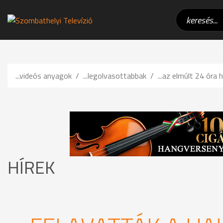
...videós anyagok
...legolvasottabbak
...az elmúlt 24 óra h
HÍREK