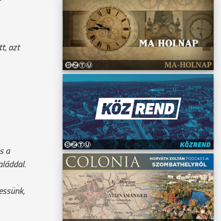
t, azt
s a
aláddal.
hessünk,