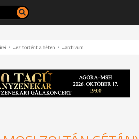
írei
...ez történt a héten
...archivum