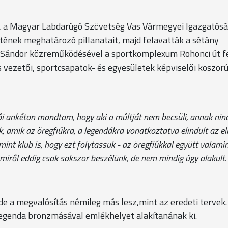
, a Magyar Labdarúgó Szövetség Vas Vármegyei Igazgatós
etének meghatározó pillanatait, majd felavatták a sétány
l Sándor közreműködésével a sportkomplexum Rohonci út fe
os vezetői, sportcsapatok- és egyesületek képviselői koszor
ói ankéton mondtam, hogy aki a múltját nem becsüli, annak nin
 amik az öregfiúkra, a legendákra vonatkoztatva elindult az e
nt klub is, hogy ezt folytassuk - az öregfiúkkal együtt valamin
 amiről eddig csak sokszor beszélünk, de nem mindig úgy alakult.
 de a megvalósítás némileg más lesz,mint az eredeti tervek.
genda bronzmásával emlékhelyet alakítanának ki.