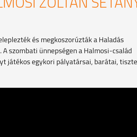
LMOSI ZOLTÁN SÉTÁN
leleplezték és megkoszorúzták a Haladás
t. A szombati ünnepségen a Halmosi-család
t játékos egykori pályatársai, barátai, tiszte