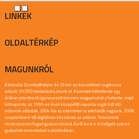
LINKEK
OLDALTÉRKÉP
MAGUNKRÓL
A televízó Szombathelyen és 25 km-es körzetében sugározza
adását, 55.000 háztartásba jutunk el. A kezdeti kéthetente egy
órában jelentkező úgynevezett konzerv magazinokat a hetente, majd
kétnaponta, az 1990-es évek közepétől naponta sugárzott élő
műsorok váltották. 2004 óta az interneten is elérhetők vagyunk. 2008
szeptemberé-től digitálisan készülnek az adások. Televíziónk
rendszeresen fogad gyakornokokat. Évről évre 4-6 hallgató szerez
gyakorlati ismereteket a stúdiónkban.