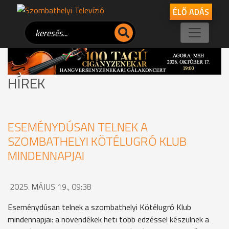
ÉLŐ ADÁS
HÍREK
ESEMÉNYDÚSAN TELNEK A
SZOMBATHELYI KÖTÉLUGRÓ KLUB
MINDENNAPJAI
2025. MÁJUS 19., 09:38
Eseménydúsan telnek a szombathelyi Kötélugró Klub
mindennapjai: a növendékek heti több edzéssel készülnek a