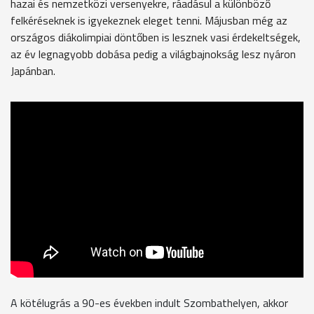
hazai és nemzetközi versenyekre, ráadásul a különböző
felkéréseknek is igyekeznek eleget tenni. Májusban még az
országos diákolimpiai döntőben is lesznek vasi érdekeltségek,
az év legnagyobb dobása pedig a világbajnokság lesz nyáron
Japánban.
A kötélugrás a 90-es években indult Szombathelyen, akkor