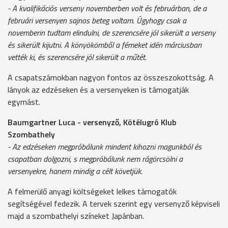
- A kvalifikációs verseny novemberben volt és februárban, de a
februári versenyen sajnos beteg voltam. Úgyhogy csak a
novemberin tudtam elindulni, de szerencsére jól sikerült a verseny
és sikerült kijutni. A könyökömből a fémeket idén márciusban
vették ki, és szerencsére jól sikerült a műtét.
A csapatszámokban nagyon fontos az összeszokottság. A
lányok az edzéseken és a versenyeken is támogatják
egymást.
Baumgartner Luca - versenyző, Kötélugró Klub
Szombathely
- Az edzéseken megpróbálunk mindent kihozni magunkból és
csapatban dolgozni, s megpróbálunk nem rágörcsölni a
versenyekre, hanem mindig a célt követjük.
A felmerülő anyagi költségeket lelkes támogatók
segítségével fedezik. A tervek szerint egy versenyző képviseli
majd a szombathelyi színeket Japánban.