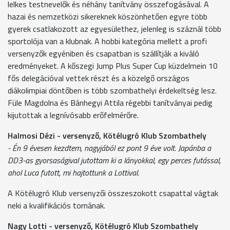
lelkes testnevelők és néhány tanítvány összefogásával. A
hazai és nemzetközi sikereknek köszönhetően egyre több
gyerek csatlakozott az egyesülethez, jelenleg is száznál több
sportolója van a klubnak. A hobbi kategória mellett a profi
versenyzők egyéniben és csapatban is szállítják a kiváló
eredményeket. A kőszegi Jump Plus Super Cup küzdelmein 10
fős delegációval vettek részt és a közelgő országos
diákolimpiai döntőben is több szombathelyi érdekeltség lesz.
Füle Magdolna és Bánhegyi Attila régebbi tanítványai pedig
kijutottak a legnívósabb erőfelmérőre.
Halmosi Dézi - versenyző, Kötélugró Klub Szombathely
- Én 9 évesen kezdtem, nagyjából ez pont 9 éve volt. Japánba a
DD3-as gyorsaságival jutottam ki a lányokkal, egy perces futással,
ahol Luca futott, mi hajtottunk a Lottival.
A Kötélugró Klub versenyzői összeszokott csapattal vágtak
neki a kvalifikációs tornának.
Nagy Lotti - versenyző, Kötélugró Klub Szombathely