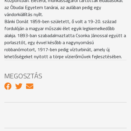
Központban. Életéről, munkásságáról tartottak előadásokat
az Óbudai Egyetem tanárai, az aulában pedig egy
vándorkiállítás nyílt.
Bánki Donát 1859-ben született, ő volt a 19-20. század
fordulóján a magyar műszaki élet egyik legkiemelkedőbb
alakja. 1893-ban szabadalmaztatta Csonka Jánossal együtt a
porlasztót, egy évvel később a nagynyomású
robbanómotort, 1917-ben pedig vízturbinát, amely új
lehetőségeket nyitott a törpe vízierőművek fejlesztésében.
MEGOSZTÁS