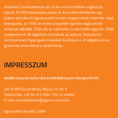
A televízó Szombathelyen és 25 km-es körzetében sugározza
adását, 55.000 háztartásba jutunk el. A kezdeti kéthetente egy
órában jelentkező úgynevezett konzerv magazinokat a hetente, majd
kétnaponta, az 1990-es évek közepétől naponta sugárzott élő
műsorok váltották. 2004 óta az interneten is elérhetők vagyunk. 2008
szeptemberé-től digitálisan készülnek az adások. Televíziónk
rendszeresen fogad gyakornokokat. Évről évre 4-6 hallgató szerez
gyakorlati ismereteket a stúdiónkban.
IMPRESSZUM
AGORA Savaria Kulturális és Médiaközpont Nonprofit Kft.
Cím: 9700 Szombathely, Márius 15. tér 5.
Telefon/fax: +36 94 312 666/ 135-ös mellék
E-mail:
szombathelyitv@agora-savaria.hu
Ügyvezető: Horváth Zoltán