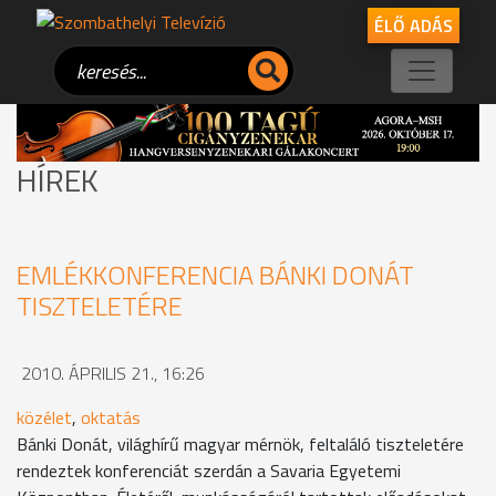
ÉLŐ ADÁS
HÍREK
EMLÉKKONFERENCIA BÁNKI DONÁT
TISZTELETÉRE
2010. ÁPRILIS 21., 16:26
közélet
,
oktatás
Bánki Donát, világhírű magyar mérnök, feltaláló tiszteletére
rendeztek konferenciát szerdán a Savaria Egyetemi