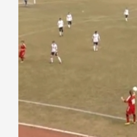
kétgólosra növelte a vendégelőnyt. A 73. minutumb
passzát kapásból lőtte a hosszú sarokba. A szomba
is tartogatott egy találatot: Jakab átadása után a 
beállította a 4:0-ás végeredményt.
Iszak Gábor vezetőedző, Viktória-Trend Optika F
...
A Viktória-Trend Optika FC az újabb három bajnoki
szombathelyiek vasárnap 13 órakor a Ferencvárost
MEGOSZTÁS