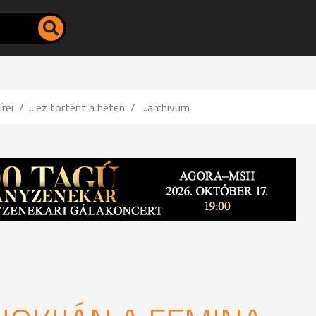
írei
...ez történt a héten
...archivum