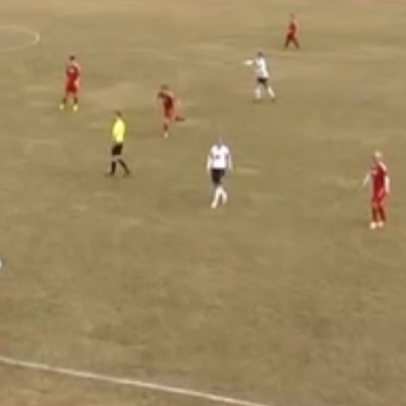
an Rácz is felíratkozott a góllövők közé miután Nagy Hedv
thelyiek válogatott középpályása még a derbi utolsó pilla
kapust is kicselezve gurított az üresen tátongó kapuba, s ez
C
 pontnak köszönhetően magabiztosan őrzi az első helyét. 
 fogadják a Király Sportlétesítményben.