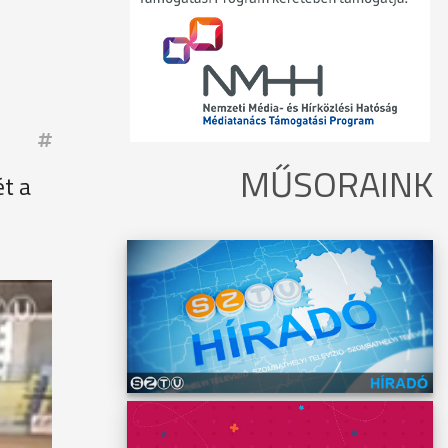
MŰSORAINK
ét a
ban
kult az
ő
ó
tán