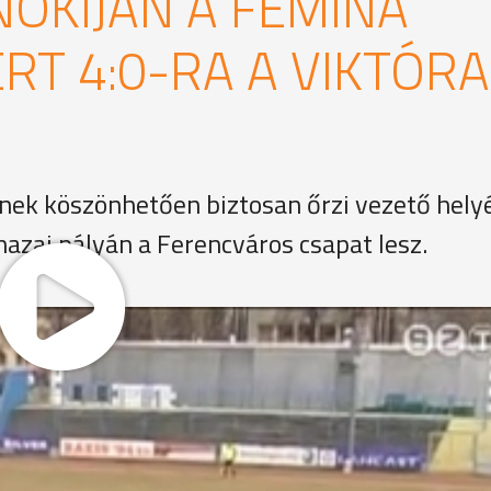
NOKIJÁN A FEMINA
T 4:0-RA A VIKTÓRA
snek köszönhetően biztosan őrzi vezető hely
 hazai pályán a Ferencváros csapat lesz.
ordulójában a tabella negyedik helyén álló Femina otthoná
 FC gárdája. A szombathelyiek kezdőcsapata alaposan átala
 személyében három friss igazolás is kezdett a fővárosban.
 játszott abban, hogy az első vasi találatra egészen az els
egy kipattanó labdát jó 18 méterről Mátra kapujának bal als
któria és a 62. percben Tálosi egy jobbról érkező szöglet u