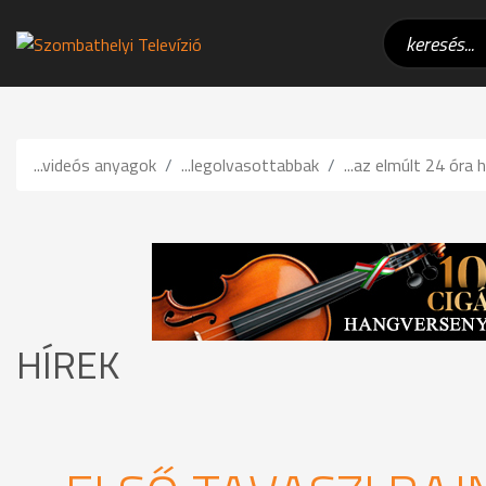
...videós anyagok
...legolvasottabbak
...az elmúlt 24 óra h
HÍREK