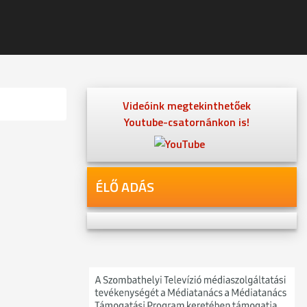
Videóink megtekinthetőek
Youtube-csatornánkon is!
ÉLŐ ADÁS