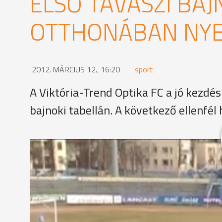
ELSŐ TAVASZI BAJ
OTTHONÁBAN NYER
2012. MÁRCIUS 12., 16:20
sport
A Viktória-Trend Optika FC a jó kezdé
bajnoki tabellán. A következő ellenfél
Az NB I-es női labdarúgó-bajnokság első tavaszi f
lépett pályára a listavezető Viktória-Trend Optika
őszihez képest, ugyanis Szórádi, Jakab és Horváth
Valószínűleg az összeszokottság hiánya is szerepet
félidő hajrájáig kellett várni: ekkor Megyeri lőtt 
sarkába.Térfélcsere után is támadásban maradt a Vi