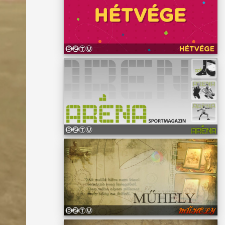
ig
nataira
zel
A