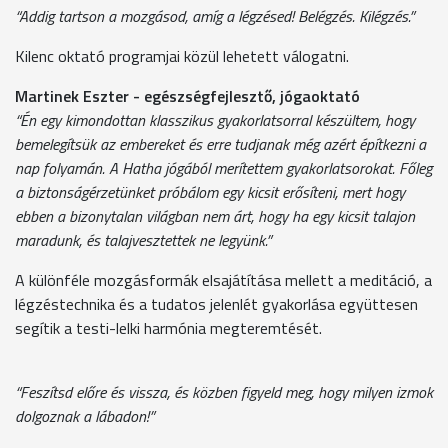
“Addig tartson a mozgásod, amíg a légzésed! Belégzés. Kilégzés.”
Kilenc oktató programjai közül lehetett válogatni.
Martinek Eszter - egészségfejlesztő, jógaoktató
“Én egy kimondottan klasszikus gyakorlatsorral készültem, hogy
bemelegítsük az embereket és erre tudjanak még azért építkezni a
nap folyamán. A Hatha jógából merítettem gyakorlatsorokat. Főleg
a biztonságérzetünket próbálom egy kicsit erősíteni, mert hogy
ebben a bizonytalan világban nem árt, hogy ha egy kicsit talajon
maradunk, és talajvesztettek ne legyünk.”
A különféle mozgásformák elsajátítása mellett a meditáció, a
légzéstechnika és a tudatos jelenlét gyakorlása együttesen
segítik a testi-lelki harmónia megteremtését.
“Feszítsd előre és vissza, és közben figyeld meg, hogy milyen izmok
dolgoznak a lábadon!”