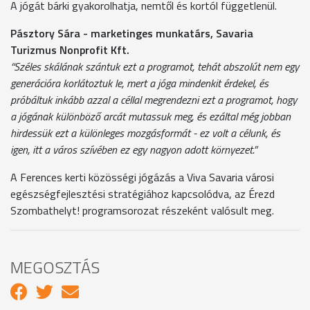
A jógát bárki gyakorolhatja, nemtől és kortól függetlenül.
Pásztory Sára - marketinges munkatárs, Savaria
Turizmus Nonprofit Kft.
“Széles skálának szántuk ezt a programot, tehát abszolút nem egy
generációra korlátoztuk le, mert a jóga mindenkit érdekel, és
próbáltuk inkább azzal a céllal megrendezni ezt a programot, hogy
a jógának különböző arcát mutassuk meg, és ezáltal még jobban
hirdessük ezt a különleges mozgásformát - ez volt a célunk, és
igen, itt a város szívében ez egy nagyon adott környezet.”
A Ferences kerti közösségi jógázás a Viva Savaria városi
egészségfejlesztési stratégiához kapcsolódva, az Érezd
Szombathelyt! programsorozat részeként valósult meg.
MEGOSZTÁS