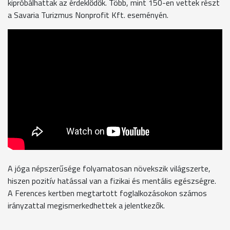
kipróbálhattak az érdeklődők. Több, mint 150-en vettek részt
a Savaria Turizmus Nonprofit Kft. eseményén.
A jóga népszerűsége folyamatosan növekszik világszerte,
hiszen pozitív hatással van a fizikai és mentális egészségre.
A Ferences kertben megtartott foglalkozásokon számos
irányzattal megismerkedhettek a jelentkezők.