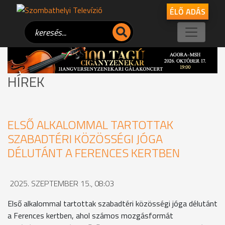
ÉLŐ ADÁS
HÍREK
ELSŐ ALKALOMMAL TARTOTTAK
SZABADTÉRI KÖZÖSSÉGI JÓGA
DÉLUTÁNT A FERENCES KERTBEN
2025. SZEPTEMBER 15., 08:03
Első alkalommal tartottak szabadtéri közösségi jóga délutánt
a Ferences kertben, ahol számos mozgásformát