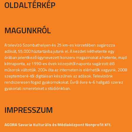
OLDALTÉRKÉP
MAGUNKRÓL
A televízó Szombathelyen és 25 km-es körzetében sugározza
adását, 55.000 háztartásba jutunk el. A kezdeti kéthetente egy
órában jelentkező úgynevezett konzerv magazinokat a hetente, majd
kétnaponta, az 1990-es évek közepétől naponta sugárzott élő
műsorok váltották. 2004 óta az interneten is elérhetők vagyunk. 2008
szeptemberé-től digitálisan készülnek az adások. Televíziónk
rendszeresen fogad gyakornokokat. Évről évre 4-6 hallgató szerez
gyakorlati ismereteket a stúdiónkban.
IMPRESSZUM
AGORA Savaria Kulturális és Médiaközpont Nonprofit Kft.