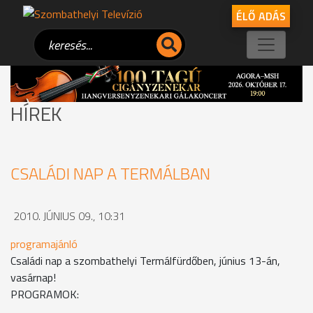
ÉLŐ ADÁS
HÍREK
CSALÁDI NAP A TERMÁLBAN
2010. JÚNIUS 09., 10:31
programajánló
Családi nap a szombathelyi Termálfürdőben, június 13-án,
vasárnap!
PROGRAMOK: