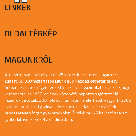
LINKEK
OLDALTÉRKÉP
MAGUNKRÓL
A televízó Szombathelyen és 25 km-es körzetében sugározza
adását, 55.000 háztartásba jutunk el. A kezdeti kéthetente egy
órában jelentkező úgynevezett konzerv magazinokat a hetente, majd
kétnaponta, az 1990-es évek közepétől naponta sugárzott élő
műsorok váltották. 2004 óta az interneten is elérhetők vagyunk. 2008
szeptemberé-től digitálisan készülnek az adások. Televíziónk
rendszeresen fogad gyakornokokat. Évről évre 4-6 hallgató szerez
gyakorlati ismereteket a stúdiónkban.