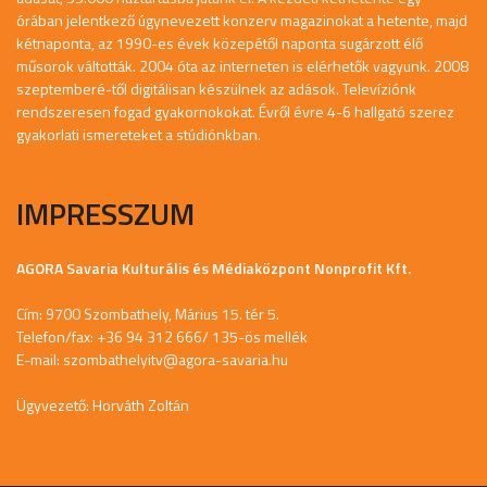
órában jelentkező úgynevezett konzerv magazinokat a hetente, majd
kétnaponta, az 1990-es évek közepétől naponta sugárzott élő
műsorok váltották. 2004 óta az interneten is elérhetők vagyunk. 2008
szeptemberé-től digitálisan készülnek az adások. Televíziónk
rendszeresen fogad gyakornokokat. Évről évre 4-6 hallgató szerez
gyakorlati ismereteket a stúdiónkban.
IMPRESSZUM
AGORA Savaria Kulturális és Médiaközpont Nonprofit Kft.
Cím: 9700 Szombathely, Márius 15. tér 5.
Telefon/fax: +36 94 312 666/ 135-ös mellék
E-mail:
szombathelyitv@agora-savaria.hu
Ügyvezető: Horváth Zoltán