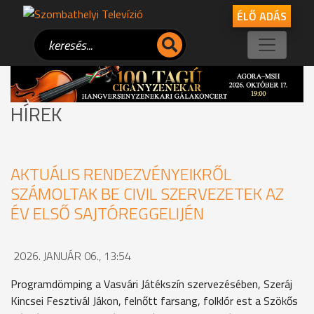
ÉLŐ ADÁS
HÍREK
AKTUÁLIS RENDEZVÉNYEIKRŐL
SZÁMOLTAK BE CIVIL SZERVEZETEK AZ
ÉV ELSŐ SAJTÓREGGELIJÉN
2026. JANUÁR 06., 13:54
Programdömping a Vasvári Játékszín szervezésében, Szeráj
Kincsei Fesztivál Jákon, felnőtt farsang, folklór est a Szökős