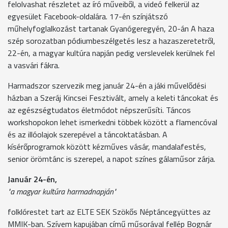
felolvashat részletet az író műveiből, a videó felkerül az
egyesület Facebook-oldalára. 17-én színjátszó
műhelyfoglalkozást tartanak Gyanógeregyén, 20-án A haza
szép sorozatban pódiumbeszélgetés lesz a hazaszeretetről,
22-én, a magyar kultúra napján pedig verslevelek kerülnek fel
a vasvári fákra.
Harmadszor szervezik meg január 24-én a jáki művelődési
házban a Szeráj Kincsei Fesztivált, amely a keleti táncokat és
az egészségtudatos életmódot népszerűsíti. Táncos
workshopokon lehet ismerkedni többek között a flamencóval
és az illóolajok szerepével a táncoktatásban. A
kísérőprogramok között kézműves vásár, mandalafestés,
senior örömtánc is szerepel, a napot színes gálaműsor zárja.
Január 24-én,
"a magyar kultúra harmadnapján"
folklórestet tart az ELTE SEK Szökős Néptáncegyüttes az
MMIK-ban. Szívem kapujában című műsorával fellép Bognár