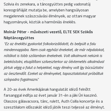
Szilvia és zenekara, a táncegyüttes pedig vadonatúj
koreográfiáját mutatja be, amelyben hangsúlyosan
megjelennek szászcsávási élményeik, az ottani magyar
hagyományok, köztük a harmóniás éneklés.
Molnár Péter - művészeti vezető, ELTE SEK Szökős
Néptáncegyüttes
"Ez az éneklési gyakorlat folkolorizálódott, és beépült a falu
mindennapjaiba. Nem csak egyházi énekeket, de már népdalokat,
nótákat is több szólamban énekelnek. Volt alkalmunk nekünk is
belekóstolni, elsajátítani szilveszterkor az óévtemetés alkalmával
jártuk végig a falut a helyiekkel, nagy élmény volt így búcsúztatni
az óesztendőt. Ezeket az élményeket, tapasztalatokat próbáltuk
színpadra fogalmazni."
A 20-as évek Amerikájának hangulatát idéző felnőtt
farsanggal indítja az évet január 31-én a jáki Úri kaszinó.
Olaszos gálavacsora, tánc, rulett, Auth Csilla koncertje és a
szesztilalom időszakát idéző játék teszi teljessé az élményt.