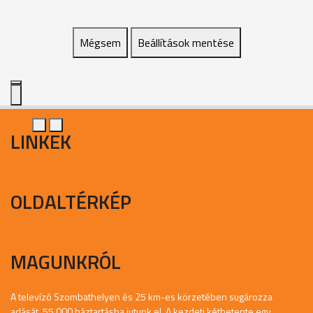
Mégsem
Beállítások mentése
LINKEK
OLDALTÉRKÉP
MAGUNKRÓL
A televízó Szombathelyen és 25 km-es körzetében sugározza
adását, 55.000 háztartásba jutunk el. A kezdeti kéthetente egy