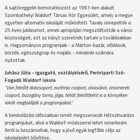
A sajtóreggelin bemutatkozott az 1997-ben alakult
Szombathelyi Waldorf Társas Kör Egyesület, amely a megye
egyetlen alternatív iskoláját működteti. Tavaly ünnepelték a
25 éves jubileumot, ennek apropóján megszólították a város
közösségeit, ezt az irányt szeretnék tartani a továbbiakban
is. Hagyományos programjaik - a Márton-bazár, elődások,
börzék, egészségnap és majális - mindenki számára
nyitottak.
Juhász Júlia - igazgató, osztálykísérő, Perintparti Szó-
Fogadó Waldorf Iskola
"Van felnőtt dobcsoport, euritmia csoport, olvasókör, önismereti
csoport, buzogány torna, jóga, tehát felnőttként is a környéken
lakók megtalálják a programjaikat."
A beiskolázási időszakban ismét megszervezik Hétszínvarázs
programjukat, ahol a Waldorf-módszerrel lehet ismerkedni.
Arról is beszámoltak, hogy a jövő egyik legfőbb célja az
iskolaépület bővítése.