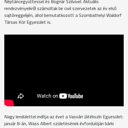
Néptáncegyüttessel és Bognár Szilvivel. Aktuális
rendezvényeikről számoltak be civil szervezetek az év első
sajtóreggelijén, ahol bemutatkozott a Szombathelyi Waldorf
Társas Kör Egyesület is.
Nagy lendülettel indítja az évet a Vasvári Játékszín Egyesület:
január 8-án, Wass Albert születésének évfordulóján bárki