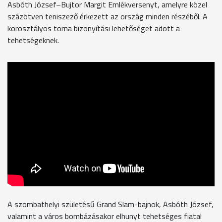
Asbóth József–Bujtor Margit Emlékversenyt, amelyre közel
százötven teniszező érkezett az ország minden részéből. A
korosztályos torna bizonyítási lehetőséget adott a
tehetségeknek.
A szombathelyi születésű Grand Slam-bajnok, Asbóth József,
valamint a város bombázásakor elhunyt tehetséges fiatal