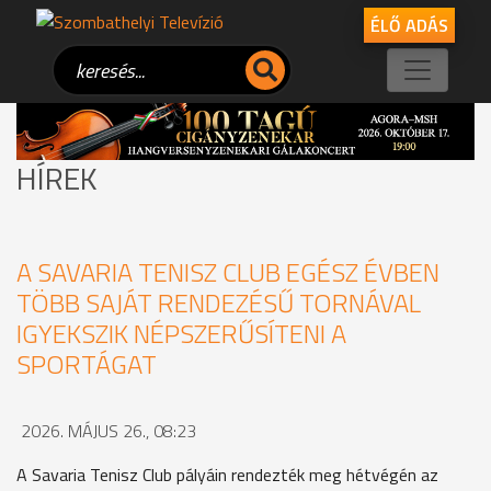
ÉLŐ ADÁS
HÍREK
A SAVARIA TENISZ CLUB EGÉSZ ÉVBEN
TÖBB SAJÁT RENDEZÉSŰ TORNÁVAL
IGYEKSZIK NÉPSZERŰSÍTENI A
SPORTÁGAT
2026. MÁJUS 26., 08:23
A Savaria Tenisz Club pályáin rendezték meg hétvégén az