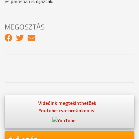
és párosban is díjazták.
MEGOSZTÁS
Videóink megtekinthetőek
Youtube-csatornánkon is!