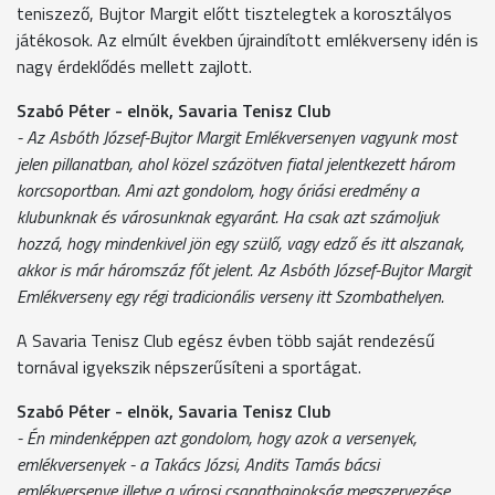
teniszező, Bujtor Margit előtt tisztelegtek a korosztályos
játékosok. Az elmúlt években újraindított emlékverseny idén is
nagy érdeklődés mellett zajlott.
Szabó Péter - elnök, Savaria Tenisz Club
- Az Asbóth József-Bujtor Margit Emlékversenyen vagyunk most
jelen pillanatban, ahol közel százötven fiatal jelentkezett három
korcsoportban. Ami azt gondolom, hogy óriási eredmény a
klubunknak és városunknak egyaránt. Ha csak azt számoljuk
hozzá, hogy mindenkivel jön egy szülő, vagy edző és itt alszanak,
akkor is már háromszáz főt jelent. Az Asbóth József-Bujtor Margit
Emlékverseny egy régi tradicionális verseny itt Szombathelyen.
A Savaria Tenisz Club egész évben több saját rendezésű
tornával igyekszik népszerűsíteni a sportágat.
Szabó Péter - elnök, Savaria Tenisz Club
- Én mindenképpen azt gondolom, hogy azok a versenyek,
emlékversenyek - a Takács Józsi, Andits Tamás bácsi
emlékversenye illetve a városi csapatbajnokság megszervezése