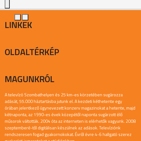
LINKEK
OLDALTÉRKÉP
MAGUNKRÓL
A televízó Szombathelyen és 25 km-es körzetében sugározza
adását, 55.000 háztartásba jutunk el. A kezdeti kéthetente egy
órában jelentkező úgynevezett konzerv magazinokat a hetente, majd
kétnaponta, az 1990-es évek közepétől naponta sugárzott élő
műsorok váltották. 2004 óta az interneten is elérhetők vagyunk. 2008
szeptemberé-től digitálisan készülnek az adások. Televíziónk
rendszeresen fogad gyakornokokat. Évről évre 4-6 hallgató szerez
gyakorlati ismereteket a stúdiónkban.