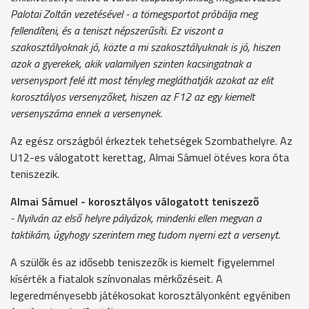
Palotai Zoltán vezetésével - a tömegsportot próbálja meg
fellendíteni, és a teniszt népszerűsíti. Ez viszont a
szakosztályoknak jó, közte a mi szakosztályuknak is jó, hiszen
azok a gyerekek, akik valamilyen szinten kacsingatnak a
versenysport felé itt most tényleg megláthatják azokat az elit
korosztályos versenyzőket, hiszen az F12 az egy kiemelt
versenyszáma ennek a versenynek.
Az egész országból érkeztek tehetségek Szombathelyre. Az
U12-es válogatott kerettag, Almai Sámuel ötéves kora óta
teniszezik.
Almai Sámuel - korosztályos válogatott teniszező
- Nyilván az első helyre pályázok, mindenki ellen megvan a
taktikám, úgyhogy szerintem meg tudom nyerni ezt a versenyt.
A szülők és az idősebb teniszezők is kiemelt figyelemmel
kísérték a fiatalok színvonalas mérkőzéseit. A
legeredményesebb játékosokat korosztályonként egyéniben