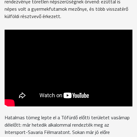
rendezvénye töretlen népszerűségnek örvend: ezúttal is
népes volt a gyermekfutamok mezőnye, és több visszatérő
külföldi résztvevő érkezett.
Hatalmas tömeg lepte el a Tófürdő előtti területet vasárnap
délelőtt: már hetedik alkalommal rendezték meg az
Intersport-Savaria Félmaratont. Sokan már jó előre