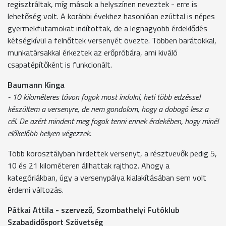
regisztráltak, míg mások a helyszínen neveztek - erre is
lehetőség volt. A korábbi évekhez hasonlóan ezúttal is népes
gyermekfutamokat indítottak, de a legnagyobb érdeklődés
kétségkívül a felnőttek versenyét övezte. Többen barátokkal,
munkatársakkal érkeztek az erőpróbára, ami kiváló
csapatépítőként is funkcionált.
Baumann Kinga
- 10 kilométeres távon fogok most indulni, heti több edzéssel
készültem a versenyre, de nem gondolom, hogy a dobogó lesz a
cél. De azért mindent meg fogok tenni ennek érdekében, hogy minél
előkelőbb helyen végezzek.
Több korosztályban hirdettek versenyt, a résztvevők pedig 5,
10 és 21 kilométeren állhattak rajthoz. Ahogy a
kategóriákban, úgy a versenypálya kialakításában sem volt
érdemi változás.
Pátkai Attila - szervező, Szombathelyi Futóklub
Szabadidősport Szövetség