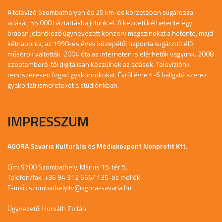
A televízó Szombathelyen és 25 km-es körzetében sugározza
adását, 55.000 háztartásba jutunk el. A kezdeti kéthetente egy
órában jelentkező úgynevezett konzerv magazinokat a hetente, majd
kétnaponta, az 1990-es évek közepétől naponta sugárzott élő
műsorok váltották. 2004 óta az interneten is elérhetők vagyunk. 2008
szeptemberé-től digitálisan készülnek az adások. Televíziónk
rendszeresen fogad gyakornokokat. Évről évre 4-6 hallgató szerez
gyakorlati ismereteket a stúdiónkban.
IMPRESSZUM
AGORA Savaria Kulturális és Médiaközpont Nonprofit Kft.
Cím: 9700 Szombathely, Márius 15. tér 5.
Telefon/fax: +36 94 312 666/ 135-ös mellék
E-mail:
szombathelyitv@agora-savaria.hu
Ügyvezető: Horváth Zoltán