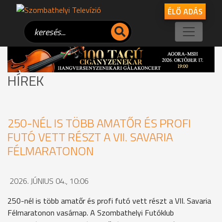
ÉLŐ ADÁS
HÍREK
250-NÉL IS TÖBB AMATŐR ÉS PROFI
FUTÓ VETT RÉSZT A VII. SAVARIA
FÉLMARATONON
2026. JÚNIUS 04., 10:06
250-nél is több amatőr és profi futó vett részt a VII. Savaria
Félmaratonon vasárnap. A Szombathelyi Futóklub