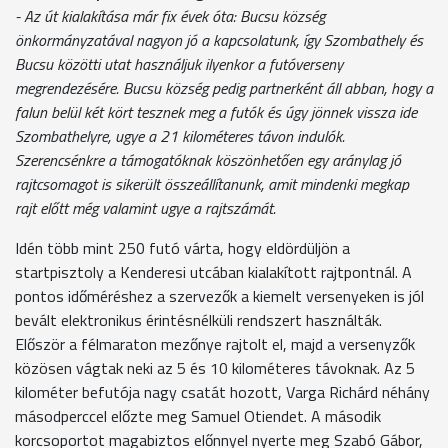
- Az út kialakítása már fix évek óta: Bucsu község
önkormányzatával nagyon jó a kapcsolatunk, így Szombathely és
Bucsu közötti utat használjuk ilyenkor a futóverseny
megrendezésére. Bucsu község pedig partnerként áll abban, hogy a
falun belül két kört tesznek meg a futók és úgy jönnek vissza ide
Szombathelyre, ugye a 21 kilométeres távon indulók.
Szerencsénkre a támogatóknak köszönhetően egy aránylag jó
rajtcsomagot is sikerült összeállítanunk, amit mindenki megkap
rajt előtt még valamint ugye a rajtszámát.
Idén több mint 250 futó várta, hogy eldördüljön a
startpisztoly a Kenderesi utcában kialakított rajtpontnál. A
pontos időméréshez a szervezők a kiemelt versenyeken is jól
bevált elektronikus érintésnélküli rendszert használták.
Először a félmaraton mezőnye rajtolt el, majd a versenyzők
közösen vágtak neki az 5 és 10 kilométeres távoknak. Az 5
kilométer befutója nagy csatát hozott, Varga Richárd néhány
másodperccel előzte meg Samuel Otiendet. A második
korcsoportot magabiztos előnnyel nyerte meg Szabó Gábor,