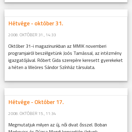
Hétvége - október 31.
2008. OKTÓBER 31., 14:33
Október 31-i magazinunkban az MMIK novemberi
programjairól beszélgetünk Joós Tamással, az intézmény
igazgatójával. Róbert Gida szerepére keresett gyerekeket
a héten a Weöres Sándor Színház társulata.
Hétvége - Október 17.
2008. OKTÓBER 15., 11:34
Megmutatjuk milyen az új, női divat ősszel. Boban
Markovics és Rúzsa Magdi koncertjén jártunk.