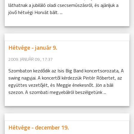
láthatnak a jubiláló oladi csecsemúszásról, és ajánljuk a
jövő hétvégi Horvát bált. ...
Hétvége - január 9.
2009. JANUÁR 09., 17:37
Szombaton kezdődik az Isis Big Band koncertsorozata, A
swing nagyjai. A koncertől kérdezzük Pintér Róbertet, az
együttes vezetőjét, és Meggie énekesnőt. Jön a báli
szezon. A szombati megyebálról beszélgetünk ...
Hétvége - december 19.