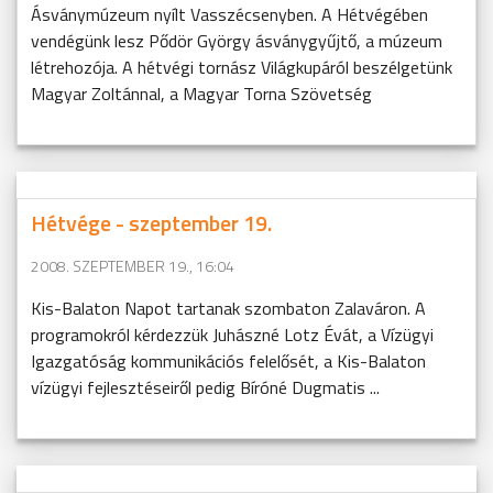
Ásványmúzeum nyílt Vasszécsenyben. A Hétvégében
vendégünk lesz Pődör György ásványgyűjtő, a múzeum
létrehozója. A hétvégi tornász Világkupáról beszélgetünk
Magyar Zoltánnal, a Magyar Torna Szövetség
Hétvége - szeptember 19.
2008. SZEPTEMBER 19., 16:04
Kis-Balaton Napot tartanak szombaton Zalaváron. A
programokról kérdezzük Juhászné Lotz Évát, a Vízügyi
Igazgatóság kommunikációs felelősét, a Kis-Balaton
vízügyi fejlesztéseiről pedig Bíróné Dugmatis ...