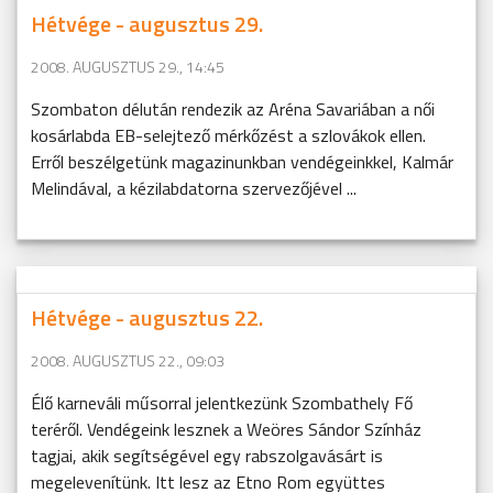
Hétvége - augusztus 29.
2008. AUGUSZTUS 29., 14:45
Szombaton délután rendezik az Aréna Savariában a női
kosárlabda EB-selejtező mérkőzést a szlovákok ellen.
Erről beszélgetünk magazinunkban vendégeinkkel, Kalmár
Melindával, a kézilabdatorna szervezőjével ...
Hétvége - augusztus 22.
2008. AUGUSZTUS 22., 09:03
Élő karneváli műsorral jelentkezünk Szombathely Fő
teréről. Vendégeink lesznek a Weöres Sándor Színház
tagjai, akik segítségével egy rabszolgavásárt is
megelevenítünk. Itt lesz az Etno Rom együttes