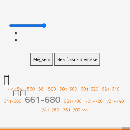
Mégsem
Beállítások mentése
<<<
541-560
561-580
581-600
601-620
621-640
661-680
641-660
681-700
701-720
721-740
741-760
761-780
>>>
Műsoraink