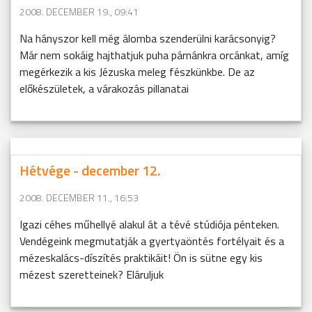
2008. DECEMBER 19., 09:41
Na hányszor kell még álomba szenderülni karácsonyig?
Már nem sokáig hajthatjuk puha párnánkra orcánkat, amíg
megérkezik a kis Jézuska meleg fészkünkbe. De az
előkészületek, a várakozás pillanatai
Hétvége - december 12.
2008. DECEMBER 11., 16:53
Igazi céhes műhellyé alakul át a tévé stúdiója pénteken.
Vendégeink megmutatják a gyertyaöntés fortélyait és a
mézeskalács-díszítés praktikáit! Ön is sütne egy kis
mézest szeretteinek? Eláruljuk