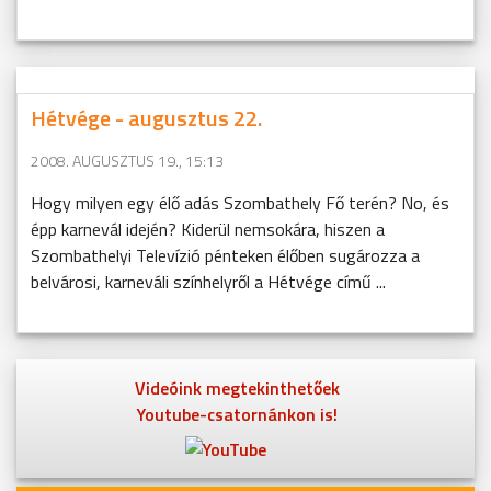
Hétvége - augusztus 22.
2008. AUGUSZTUS 19., 15:13
Hogy milyen egy élő adás Szombathely Fő terén? No, és
épp karnevál idején? Kiderül nemsokára, hiszen a
Szombathelyi Televízió pénteken élőben sugározza a
belvárosi, karneváli színhelyről a Hétvége című ...
Videóink megtekinthetőek
Youtube-csatornánkon is!