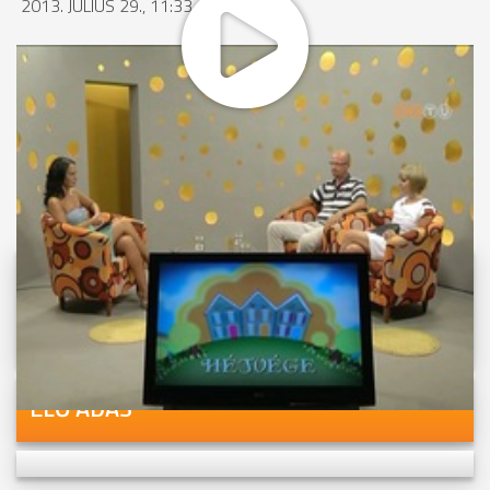
2013. JÚLIUS 29., 11:33
MEGOSZTÁS
Videóink megtekinthetőek
Youtube-csatornánkon is!
ÉLŐ ADÁS