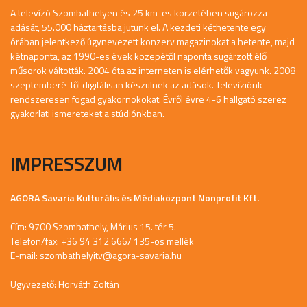
A televízó Szombathelyen és 25 km-es körzetében sugározza
adását, 55.000 háztartásba jutunk el. A kezdeti kéthetente egy
órában jelentkező úgynevezett konzerv magazinokat a hetente, majd
kétnaponta, az 1990-es évek közepétől naponta sugárzott élő
műsorok váltották. 2004 óta az interneten is elérhetők vagyunk. 2008
szeptemberé-től digitálisan készülnek az adások. Televíziónk
rendszeresen fogad gyakornokokat. Évről évre 4-6 hallgató szerez
gyakorlati ismereteket a stúdiónkban.
IMPRESSZUM
AGORA Savaria Kulturális és Médiaközpont Nonprofit Kft.
Cím: 9700 Szombathely, Márius 15. tér 5.
Telefon/fax: +36 94 312 666/ 135-ös mellék
E-mail:
szombathelyitv@agora-savaria.hu
Ügyvezető: Horváth Zoltán