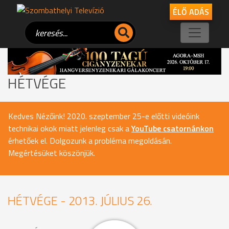
ÉLŐ ADÁS
HÉTVÉGE
Kedves Nézőink! 2020. szeptember 25-e előtti videóink
technikai okok miatt jelenleg csak a
YouTube csatornánkon
érhetőek el. Dolgozunk a probléma megoldásán.
Megértésüket köszönjük.
HÉTVÉGE - 2013. JÚLIUS 26.