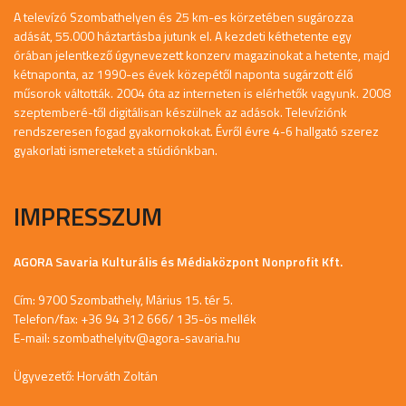
A televízó Szombathelyen és 25 km-es körzetében sugározza
adását, 55.000 háztartásba jutunk el. A kezdeti kéthetente egy
órában jelentkező úgynevezett konzerv magazinokat a hetente, majd
kétnaponta, az 1990-es évek közepétől naponta sugárzott élő
műsorok váltották. 2004 óta az interneten is elérhetők vagyunk. 2008
szeptemberé-től digitálisan készülnek az adások. Televíziónk
rendszeresen fogad gyakornokokat. Évről évre 4-6 hallgató szerez
gyakorlati ismereteket a stúdiónkban.
IMPRESSZUM
AGORA Savaria Kulturális és Médiaközpont Nonprofit Kft.
Cím: 9700 Szombathely, Márius 15. tér 5.
Telefon/fax: +36 94 312 666/ 135-ös mellék
E-mail:
szombathelyitv@agora-savaria.hu
Ügyvezető: Horváth Zoltán