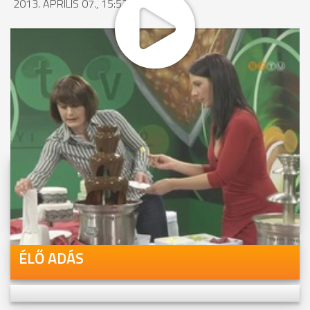
2013. ÁPRILIS 07., 15:52
MEGOSZTÁS
Videóink megtekinthetőek
Youtube-csatornánkon is!
ÉLŐ ADÁS