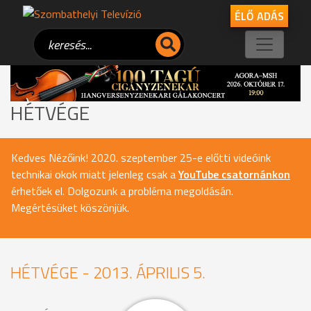
ÉLŐ ADÁS
HÉTVÉGE
Kedves Nézőink! 2020. szeptember 25-e előtti videóink
technikai okok miatt jelenleg csak a
YouTube csatornánkon
érhetőek el. Dolgozunk a probléma megoldásán.
Megértésüket köszönjük.
HÉTVÉGE - 2013. ÁPRILIS 5.