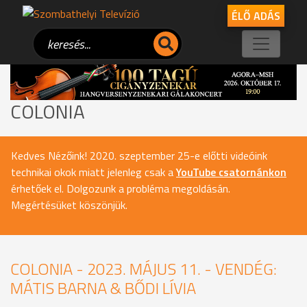
ÉLŐ ADÁS
COLONIA
Kedves Nézőink! 2020. szeptember 25-e előtti videóink
technikai okok miatt jelenleg csak a
YouTube csatornánkon
érhetőek el. Dolgozunk a probléma megoldásán.
Megértésüket köszönjük.
COLONIA - 2023. MÁJUS 11. - VENDÉG:
MÁTIS BARNA & BŐDI LÍVIA