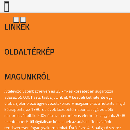
LINKEK
OLDALTÉRKÉP
MAGUNKRÓL
A televízó Szombathelyen és 25 km-es körzetében sugározza
adását, 55.000 háztartásba jutunk el. A kezdeti kéthetente egy
órában jelentkező úgynevezett konzerv magazinokat a hetente, majd
kétnaponta, az 1990-es évek közepétől naponta sugárzott élő
műsorok váltották. 2004 óta az interneten is elérhetők vagyunk. 2008
szeptemberé-től digitálisan készülnek az adások. Televíziónk
rendszeresen fogad gyakornokokat. Évről évre 4-6 hallgató szerez