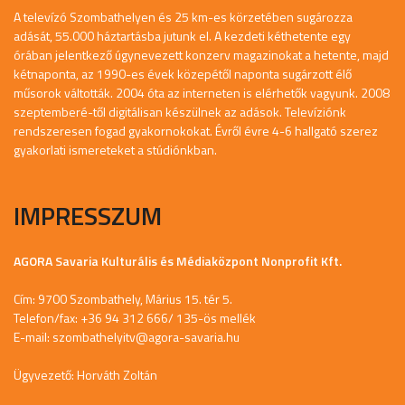
A televízó Szombathelyen és 25 km-es körzetében sugározza
adását, 55.000 háztartásba jutunk el. A kezdeti kéthetente egy
órában jelentkező úgynevezett konzerv magazinokat a hetente, majd
kétnaponta, az 1990-es évek közepétől naponta sugárzott élő
műsorok váltották. 2004 óta az interneten is elérhetők vagyunk. 2008
szeptemberé-től digitálisan készülnek az adások. Televíziónk
rendszeresen fogad gyakornokokat. Évről évre 4-6 hallgató szerez
gyakorlati ismereteket a stúdiónkban.
IMPRESSZUM
AGORA Savaria Kulturális és Médiaközpont Nonprofit Kft.
Cím: 9700 Szombathely, Márius 15. tér 5.
Telefon/fax: +36 94 312 666/ 135-ös mellék
E-mail:
szombathelyitv@agora-savaria.hu
Ügyvezető: Horváth Zoltán