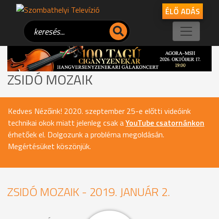
ÉLŐ ADÁS
ZSIDÓ MOZAIK
Kedves Nézőink! 2020. szeptember 25-e előtti videóink
technikai okok miatt jelenleg csak a
YouTube csatornánkon
érhetőek el. Dolgozunk a probléma megoldásán.
Megértésüket köszönjük.
ZSIDÓ MOZAIK - 2019. JANUÁR 2.