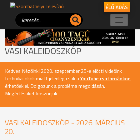
ÉLŐ ADÁS
VASI KALEIDOSZKÓP
Kedves Nézőink! 2020. szeptember 25-e előtti videóink
technikai okok miatt jelenleg csak a
YouTube csatornánkon
érhetőek el. Dolgozunk a probléma megoldásán.
Megértésüket köszönjük.
VASI KALEIDOSZKÓP - 2026. MÁRCIUS
20.