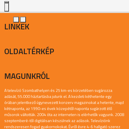
LINKEK
OLDALTÉRKÉP
MAGUNKRÓL
A televízó Szombathelyen és 25 km-es körzetében sugározza
adását, 55.000 háztartásba jutunk el. A kezdeti kéthetente egy
órában jelentkező úgynevezett konzerv magazinokat a hetente, majd
kétnaponta, az 1990-es évek közepétől naponta sugárzott élő
műsorok váltották. 2004 óta az interneten is elérhetők vagyunk. 2008
szeptemberé-től digitálisan készülnek az adások. Televíziónk
rendszeresen fogad gyakornokokat. Évről évre 4-6 hallgató szerez