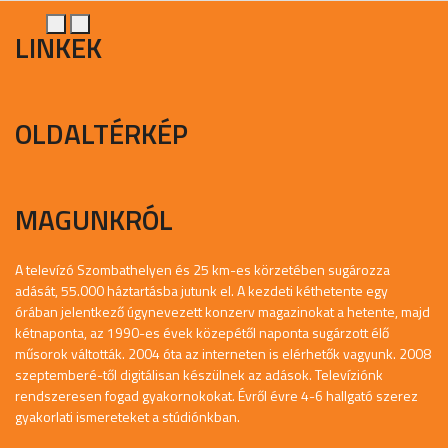
LINKEK
OLDALTÉRKÉP
MAGUNKRÓL
A televízó Szombathelyen és 25 km-es körzetében sugározza
adását, 55.000 háztartásba jutunk el. A kezdeti kéthetente egy
órában jelentkező úgynevezett konzerv magazinokat a hetente, majd
kétnaponta, az 1990-es évek közepétől naponta sugárzott élő
műsorok váltották. 2004 óta az interneten is elérhetők vagyunk. 2008
szeptemberé-től digitálisan készülnek az adások. Televíziónk
rendszeresen fogad gyakornokokat. Évről évre 4-6 hallgató szerez
gyakorlati ismereteket a stúdiónkban.