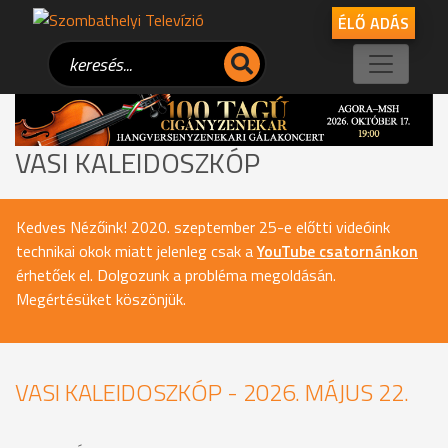
ÉLŐ ADÁS
VASI KALEIDOSZKÓP
Kedves Nézőink! 2020. szeptember 25-e előtti videóink
technikai okok miatt jelenleg csak a
YouTube csatornánkon
érhetőek el. Dolgozunk a probléma megoldásán.
Megértésüket köszönjük.
VASI KALEIDOSZKÓP - 2026. MÁJUS 22.