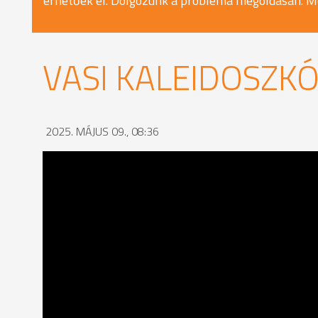
érhetőek el. Dolgozunk a probléma megoldásán. M
VASI KALEIDOSZKÓ
2025. MÁJUS 09., 08:36