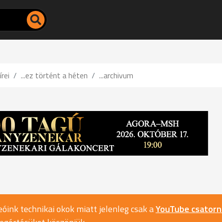
írei
...ez történt a héten
...archivum
óink technikai okok miatt jelenleg csak a
YouTube csator