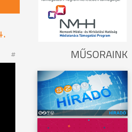
.
MŰSORAINK