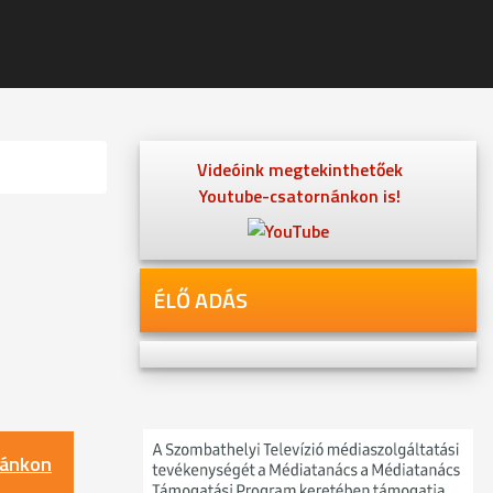
Videóink megtekinthetőek
Youtube-csatornánkon is!
ÉLŐ ADÁS
nánkon