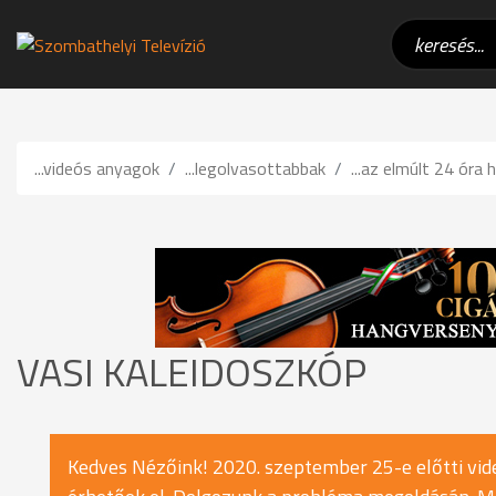
...videós anyagok
...legolvasottabbak
...az elmúlt 24 óra h
VASI KALEIDOSZKÓP
Kedves Nézőink! 2020. szeptember 25-e előtti vide