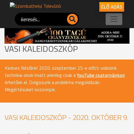
ÉLŐ ADÁS
VASI KALEIDOSZKÓP
Kedves Nézőink! 2020. szeptember 25-e előtti videóink
technikai okok miatt jelenleg csak a
YouTube csatornánkon
érhetőek el. Dolgozunk a probléma megoldásán.
Megértésüket köszönjük.
VASI KALEIDOSZKÓP - 2020. OKTÓBER 9.