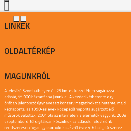
LINKEK
OLDALTÉRKÉP
MAGUNKRÓL
A televízó Szombathelyen és 25 km-es körzetében sugározza
adását, 55.000 háztartásba jutunk el. A kezdeti kéthetente egy
órában jelentkező úgynevezett konzerv magazinokat a hetente, majd
kétnaponta, az 1990-es évek közepétől naponta sugárzott élő
műsorok váltották. 2004 óta az interneten is elérhetők vagyunk. 2008
szeptemberé-től digitálisan készülnek az adások. Televíziónk
rendszeresen fogad gyakornokokat. Évről évre 4-6 hallgató szerez