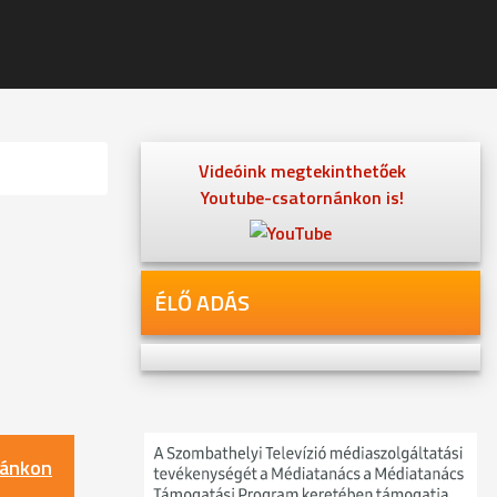
Videóink megtekinthetőek
Youtube-csatornánkon is!
ÉLŐ ADÁS
nánkon