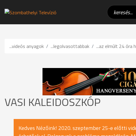
...videós anyagok
...legolvasottabbak
...az elmúlt 24 óra h
VASI KALEIDOSZKÓP
Kedves Nézőink! 2020. szeptember 25-e előtti vide