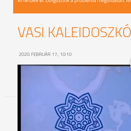
érhetőek el. Dolgozunk a probléma megoldásán. M
VASI KALEIDOSZKÓ
2020. FEBRUÁR 17., 10:10
MEGOSZTÁS