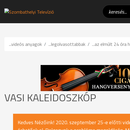
...videós anyagok
...legolvasottabbak
...az elmúlt 24 óra h
VASI KALEIDOSZKÓP
Kedves Nézőink! 2020. szeptember 25-e előtti vide