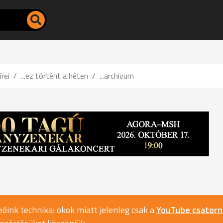
írei
...ez történt a héten
...archivum
óink technikai okok miatt jelenleg csak a
YouTube csator