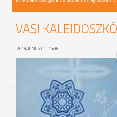
érhetőek el. Dolgozunk a probléma megoldásán. M
VASI KALEIDOSZKÓP
2018. JÚNIUS 04., 15:38
MEGOSZTÁS