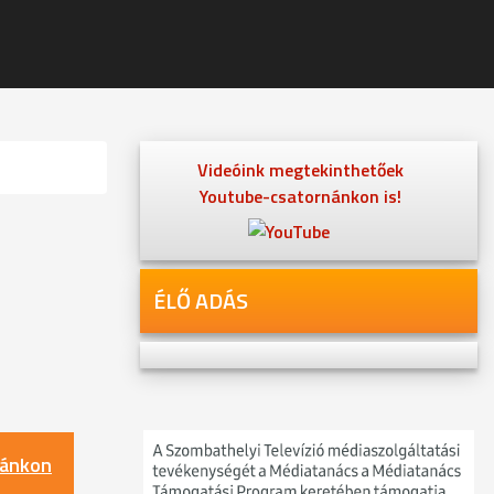
Videóink megtekinthetőek
Youtube-csatornánkon is!
ÉLŐ ADÁS
nánkon