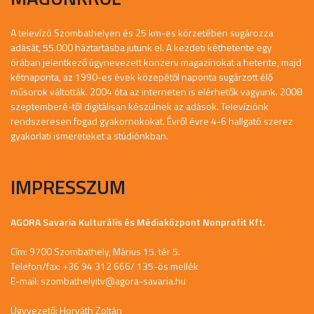
A televízó Szombathelyen és 25 km-es körzetében sugározza
adását, 55.000 háztartásba jutunk el. A kezdeti kéthetente egy
órában jelentkező úgynevezett konzerv magazinokat a hetente, majd
kétnaponta, az 1990-es évek közepétől naponta sugárzott élő
műsorok váltották. 2004 óta az interneten is elérhetők vagyunk. 2008
szeptemberé-től digitálisan készülnek az adások. Televíziónk
rendszeresen fogad gyakornokokat. Évről évre 4-6 hallgató szerez
gyakorlati ismereteket a stúdiónkban.
IMPRESSZUM
AGORA Savaria Kulturális és Médiaközpont Nonprofit Kft.
Cím: 9700 Szombathely, Márius 15. tér 5.
Telefon/fax: +36 94 312 666/ 135-ös mellék
E-mail:
szombathelyitv@agora-savaria.hu
Ügyvezető: Horváth Zoltán