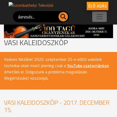
ÉLŐ ADÁS
VASI KALEIDOSZKÓP
Kedves Nézőink! 2020. szeptember 25-e előtti videóink
technikai okok miatt jelenleg csak a
YouTube csatornánkon
érhetőek el. Dolgozunk a probléma megoldásán.
Megértésüket köszönjük.
VASI KALEIDOSZKÓP - 2017. DECEMBER
15.